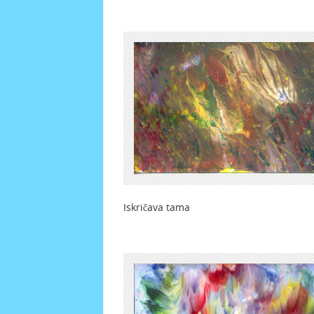
Iskričava tama Živo