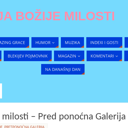
A BOŽIJE MILOSTI
AZING GRACE
HUMOR
MUZIKA
INDEXI I GOSTI
BLEKIJEV POJMOVNIK
MAGAZIN
KOMENTARI
NA DANAŠNJI DAN
 milosti – Pred ponoćna Galerija
JE
,
PRETPONOĆNA GALERIJA