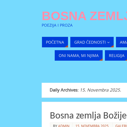
BOSNA ZEMLJ
POEZIJA I PROZA
POČETNA
GRAD ČEDNOSTI
AM
ONI NAMA, MI NJIMA
RELIGIJA
Daily Archives:
15. Novembra 2025.
Bosna zemlja Božije
BY
ADMIN
15. NOVEMBRA 2025.
GALERI