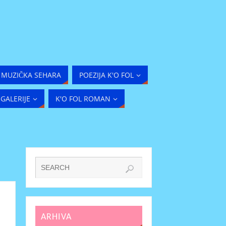
MUZIČKA SEHARA
POEZIJA K'O FOL
GALERIJE
K'O FOL ROMAN
ARHIVA