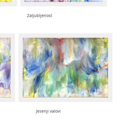
ljubljenost
senji valovi