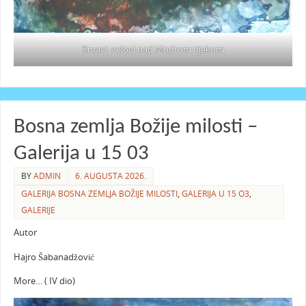
Krvavi velovi nad Modrom rijekom
Bosna zemlja Božije milosti –
Galerija u 15 03
BY
ADMIN
6. AUGUSTA 2026.
GALERIJA BOSNA ZEMLJA BOŽIJE MILOSTI
,
GALERIJA U 15 O3
,
GALERIJE
Autor
Hajro Šabanadžović
More… ( IV dio)