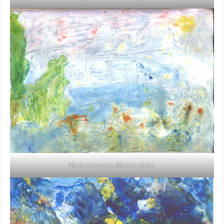
Most-na-izvoru-Modre-rijeke.