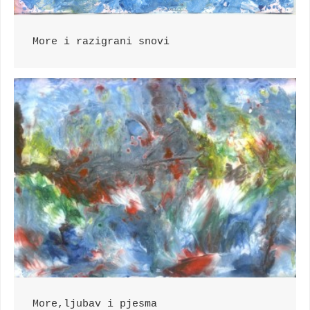
More i razigrani snovi
More,ljubav i pjesma