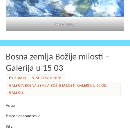
More i vjetar
Bosna zemlja Božije milosti –
Galerija u 15 03
BY
ADMIN
5. AUGUSTA 2026.
GALERIJA BOSNA ZEMLJA BOŽIJE MILOSTI
,
GALERIJA U 15 O3
,
GALERIJE
Autor
Hajro Šabanadžović
Kiša…