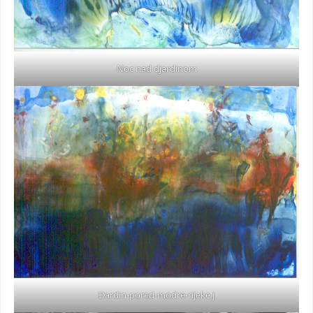
Noc nad djardinom
Đardin-pored-modre-rijeke.j