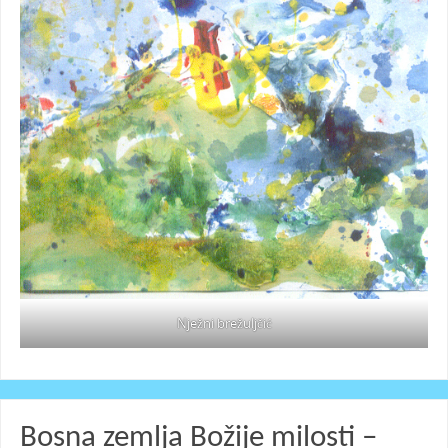
Nježni brežuljčić
Bosna zemlja Božije milosti –