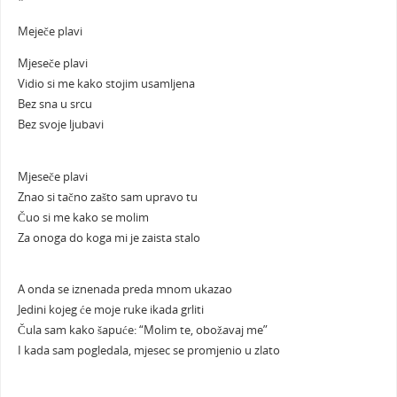
*
Meječe plavi
Mjeseče plavi
Vidio si me kako stojim usamljena
Bez sna u srcu
Bez svoje ljubavi
Mjeseče plavi
Znao si tačno zašto sam upravo tu
Čuo si me kako se molim
Za onoga do koga mi je zaista stalo
A onda se iznenada preda mnom ukazao
Jedini kojeg će moje ruke ikada grliti
Čula sam kako šapuće: “Molim te, obožavaj me”
I kada sam pogledala, mjesec se promjenio u zlato