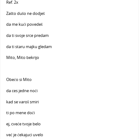
Ref. 2x
Zašto dušo ne dodješ
da me kući povedeš
da ti svoje srce predam
da ti staru majku gledam
Mito, Mito bekrijo
Obećo si Mito
da ces jedne noći
kad se varoš smiri
ti po mene doći
ej, cveće tvoje belo
već je ćekajuci uvelo