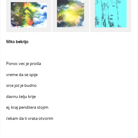
Mito bekrijo
Ponoc vec je prošla
vreme da se spije
srce još je budno
davnu želju krije
ej, kraj pendžera stojim
čekam da ti vrata otvorim