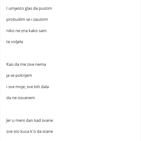
I umjesto glas da pustim
probudim se i zaustim
niko ne zna kako sam
te voljela
Kao da me zive nema
ja se pokrijem
i sve moje, sve bih dala
da ne osvanem
Jer u meni dan kad svane
sve sto kuca k'o da stane