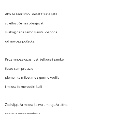
Ako se zadržimo i deset tisuća ljeta
svjetlost će nas obasjavati
svakog dana ćemo slaviti Gospoda
od novoga početka.
Kroz mnoge opasnosti teškoće i zamke
često sam prolazio
plemenita milost me sigurmo vodila
i milost će me voditi kući
Zadivljujuća milost kakva umirujuća tišina
spašava mene bjednika