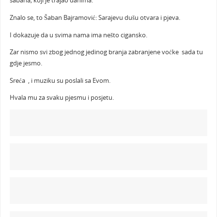
sabaha; koji je trajao danima.
Znalo se, to Šaban Bajramović: Sarajevu dušu otvara i pjeva.
I dokazuje da u svima nama ima nešto cigansko.
Zar nismo svi zbog jednog jedinog branja zabranjene voćke sada tu
gdje jesmo.
Sreća , i muziku su poslali sa Evom.
Hvala mu za svaku pjesmu i posjetu.