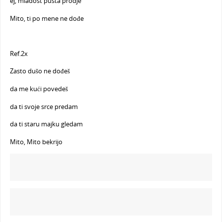
ej, mladost pusta prodje
Mito, ti po mene ne dođe
Ref.2x
Zasto dušo ne dođeš
da me kući povedeš
da ti svoje srce predam
da ti staru majku gledam
Mito, Mito bekrijo