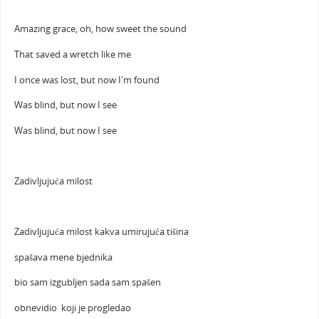
Amazing grace, oh, how sweet the sound
That saved a wretch like me
I once was lost, but now I'm found
Was blind, but now I see
Was blind, but now I see
Zadivljujuća milost
Zadivljujuća milost kakva umirujuća tišina
spašava mene bjednika
bio sam izgubljen sada sam spašen
obnevidio koji je progledao