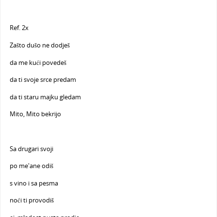
Ref. 2x
Zašto dušo ne dodješ
da me kući povedeš
da ti svoje srce predam
da ti staru majku gledam
Mito, Mito bekrijo
Sa drugari svoji
po me'ane odiš
s vino i sa pesma
noći ti provodiš