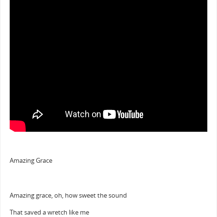
Amazing Grace
Amazing grace, oh, how sweet the sound
That saved a wretch like me