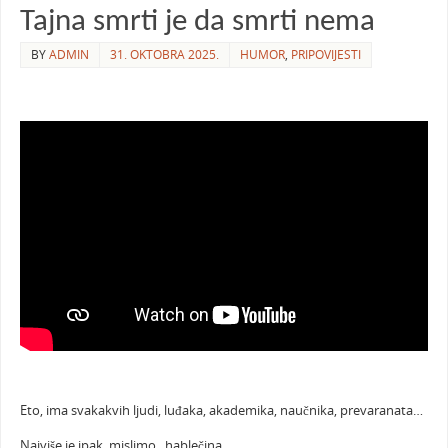
Tajna smrti je da smrti nema
BY
ADMIN
31. OKTOBRA 2025.
HUMOR
,
PRIPOVIJESTI
Eto, ima svakakvih ljudi, luđaka, akademika, naučnika, prevaranata…
Najviše je ipak, mislimo , hablečina.