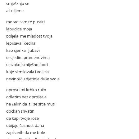
smješkaju se
ali nijeme
morao sam te pustiti
labudice moja
boljela me mladost tvoja
lepršava i čedna
kao sjenka ljubavi
u sijedim pramenovima
u svakoj smiješnoj bori
koje si milovala i voljela
nevinošću djetinje duše svoje
oprosti mi krhko ružo
odlazim bez oproštaja
ne želim da ti se srce muti
dockan shvatih
da kapi tvoje rose
ubijaju časnost dana
zapisanih da me bole