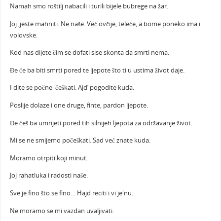
Namah smo roštilj nabacili i turili bijele bubrege na žar.
Joj ,jeste mahniti. Ne naše. Već ovčije, teleće, a bome poneko ima i
volovske.
Kod nas dijete čim se dofati sise skonta da smrti nema.
Đe će ba biti smrti pored te ljepote što ti u ustima život daje.
I dite se počne češkati. Ajd’ pogodite kuda.
Poslije dolaze i one druge, finte, pardon ljepote.
Đe ćeš ba umrijeti pored tih silnijeh ljepota za održavanje život.
Mi se ne smijemo počeškati. Sad već znate kuda.
Moramo otrpiti koji minut.
Joj rahatluka i radosti naše.
Sve je fino što se fino… Hajd reciti i vi je'nu.
Ne moramo se mi vazdan uvaljivati.