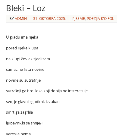
Bleki – Loz
BY
ADMIN
31. OKTOBRA 2025.
PJESME
,
POEZIJA K'O FOL
U gradu ima rijeka
pored rijeke klupa
na klupi čovjek sjedi sam
samac ne lista novine
novine su sutrašnje
sutrašnji ga broj loza koji dobija ne insteresuje
svoj je glavni zgoditak izvukao
smrt ga zagrlila
ljubavnički se smiješi
veresije nema