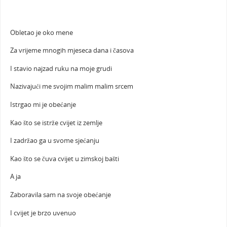
Obletao je oko mene
Za vrijeme mnogih mjeseca dana i časova
I stavio najzad ruku na moje grudi
Nazivajući me svojim malim malim srcem
Istrgao mi je obećanje
Kao što se istrže cvijet iz zemlje
I zadržao ga u svome sjećanju
Kao što se čuva cvijet u zimskoj bašti
A ja
Zaboravila sam na svoje obećanje
I cvijet je brzo uvenuo