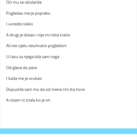
Oči mu se iskolačiše
Pogledao me je popreko
I uvredio teško
A drugi je došao i nije mi ništa tražio
Ali me cijelu obuhvatio pogledom
U času za njega bila sam naga
Od glave do pete
I kada me je svukao
Dopustila sam mu da od mene čini šta hoće
A nisam ni znala ko je on