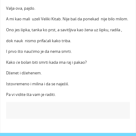
Valja ova, pajdo.
A mi kao mali uzeli Veliki Kitab. Nije baš da ponekad nije bilo milom.
Ono jes šipka, tanka ko prst, a savitljiva kao žena uz šipku, radila ,
dok nauk nismo prifaćali kako triba.
I prvo što naučimo je da nema smrti.
Kako će bolan biti smrti kada ima raj i pakao?
Dženet i džehenem.
Istovremeno i milina i da se naježiš.
Pa vi vidite šta vam je raditi.