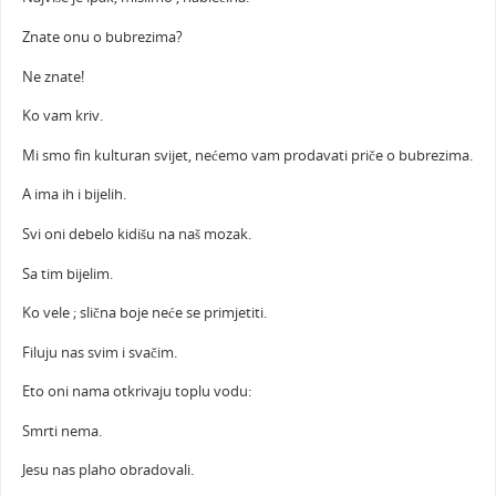
Znate onu o bubrezima?
Ne znate!
Ko vam kriv.
Mi smo fin kulturan svijet, nećemo vam prodavati priče o bubrezima.
A ima ih i bijelih.
Svi oni debelo kidišu na naš mozak.
Sa tim bijelim.
Ko vele ; slična boje neće se primjetiti.
Filuju nas svim i svačim.
Eto oni nama otkrivaju toplu vodu:
Smrti nema.
Jesu nas plaho obradovali.