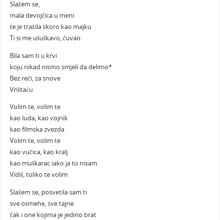
Slažem se,
mala devojčica u meni
te je tražila skoro kao majku
Ti si me ušuškavo, čuvao
Bila sam ti u krvi
koju nikad nismo smjeli da delimo*
Bez reči, za snove
Vrištaću
Volim te, volim te
kao luda, kao vojnik
kao filmska zvezda
Volim te, volim te
kao vučica, kao kralj
kao muškarac iako ja to nisam
Vidiš, toliko te volim
Slažem se, posvetila sam ti
sve osmehe, sve tajne
čak i one kojima je jedino brat