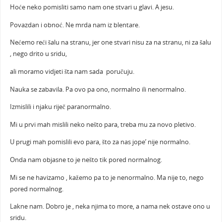
Hoće neko pomisliti samo nam one stvari u glavi. A jesu.
Povazdan i obnoć. Ne mrda nam iz blentare.
Nećemo reći šalu na stranu, jer one stvari nisu za na stranu, ni za šalu
, nego drito u sridu,
ali moramo vidjeti šta nam sada poručuju.
Nauka se zabavila. Pa ovo pa ono, normalno ili nenormalno.
Izmislili i njaku riječ paranormalno.
Mi u prvi mah mislili neko nešto para, treba mu za novo pletivo.
U prugi mah pomislili evo para, što za nas jope’ nije normalno.
Onda nam objasne to je nešto tik pored normalnog.
Mi se ne havizamo , kažemo pa to je nenormalno. Ma nije to, nego
pored normalnog.
Lakne nam. Dobro je , neka njima to more, a nama nek ostave ono u
sridu.