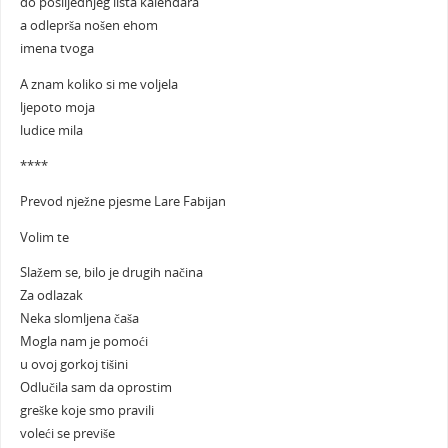
do poslijednjeg lista kalendara
a odleprša nošen ehom
imena tvoga
A znam koliko si me voljela
ljepoto moja
ludice mila
****
Prevod nježne pjesme Lare Fabijan
Volim te
Slažem se, bilo je drugih načina
Za odlazak
Neka slomljena čaša
Mogla nam je pomoći
u ovoj gorkoj tišini
Odlučila sam da oprostim
greške koje smo pravili
voleći se previše