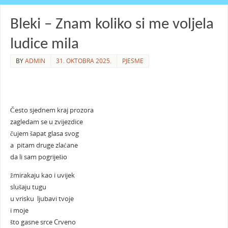
Bleki – Znam koliko si me voljela
ludice mila
BY
ADMIN
31. OKTOBRA 2025.
PJESME
Često sjednem kraj prozora
zagledam se u zvijezdice
čujem šapat glasa svog
a pitam druge zlaćane
da li sam pogriješio
žmirakaju kao i uvijek
slušaju tugu
u vrisku ljubavi tvoje
i moje
što gasne srce Crveno