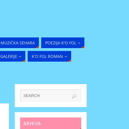
MUZIČKA SEHARA
POEZIJA K'O FOL
GALERIJE
K'O FOL ROMAN
ARHIVA