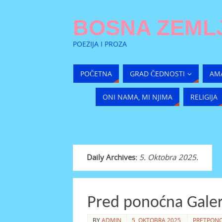
BOSNA ZEMLJ
POEZIJA I PROZA
POČETNA
GRAD ČEDNOSTI
AM
ONI NAMA, MI NJIMA
RELIGIJA
Daily Archives:
5. Oktobra 2025.
Pred ponoćna Galeri
BY
ADMIN
5. OKTOBRA 2025.
PRETPONO