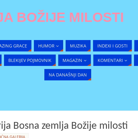
A BOŽIJE MILOSTI
AZING GRACE
HUMOR
MUZIKA
INDEXI I GOSTI
BLEKIJEV POJMOVNIK
MAGAZIN
KOMENTARI
NA DANAŠNJI DAN
ja Bosna zemlja Božije milosti
ĆNA GALERIJA