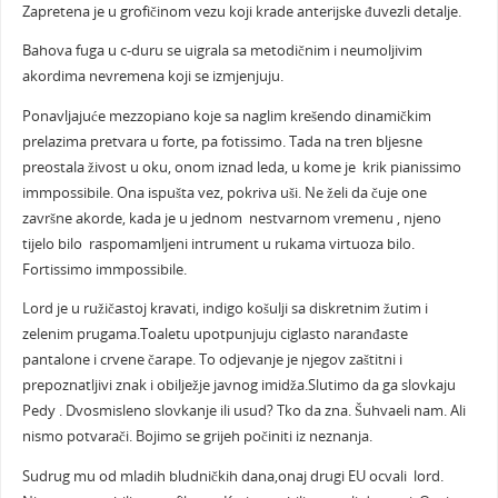
Zapretena je u grofičinom vezu koji krade anterijske đuvezli detalje.
Bahova fuga u c-duru se uigrala sa metodičnim i neumoljivim
akordima nevremena koji se izmjenjuju.
Ponavljajuće mezzopiano koje sa naglim krešendo dinamičkim
prelazima pretvara u forte, pa fotissimo. Tada na tren bljesne
preostala živost u oku, onom iznad leda, u kome je krik pianissimo
immpossibile. Ona ispušta vez, pokriva uši. Ne želi da čuje one
završne akorde, kada je u jednom nestvarnom vremenu , njeno
tijelo bilo raspomamljeni intrument u rukama virtuoza bilo.
Fortissimo immpossibile.
Lord je u ružičastoj kravati, indigo košulji sa diskretnim žutim i
zelenim prugama.Toaletu upotpunjuju ciglasto naranđaste
pantalone i crvene čarape. To odjevanje je njegov zaštitni i
prepoznatljivi znak i obilježje javnog imidža.Slutimo da ga slovkaju
Pedy . Dvosmisleno slovkanje ili usud? Tko da zna. Šuhvaeli nam. Ali
nismo potvarači. Bojimo se grijeh počiniti iz neznanja.
Sudrug mu od mladih bludničkih dana,onaj drugi EU ocvali lord.