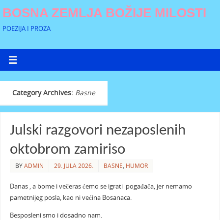
BOSNA ZEMLJA BOŽIJE MILOSTI
POEZIJA I PROZA
Category Archives:
Basne
Julski razgovori nezaposlenih
oktobrom zamiriso
BY
ADMIN
29. JULA 2026.
BASNE
,
HUMOR
Danas , a bome i večeras ćemo se igrati pogađača, jer nemamo
pametnijeg posla, kao ni većina Bosanaca.
Besposleni smo i dosadno nam.