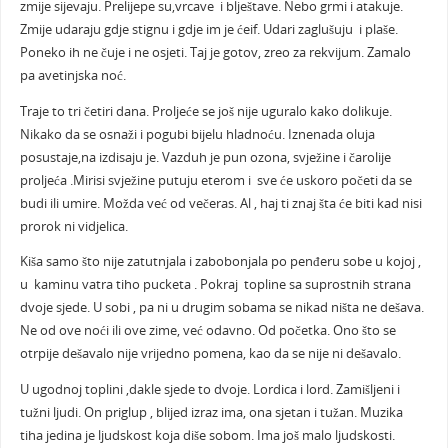
zmije sijevaju. Prelijepe su,vrcave i blještave. Nebo grmi i atakuje.
Zmije udaraju gdje stignu i gdje im je ćeif. Udari zaglušuju i plaše.
Poneko ih ne čuje i ne osjeti. Taj je gotov, zreo za rekvijum. Zamalo
pa avetinjska noć.
Traje to tri četiri dana. Proljeće se još nije uguralo kako dolikuje.
Nikako da se osnaži i pogubi bijelu hladnoću. Iznenada oluja
posustaje,na izdisaju je. Vazduh je pun ozona, svježine i čarolije
proljeća .Mirisi svježine putuju eterom i sve će uskoro početi da se
budi ili umire. Možda već od večeras. Al , haj ti znaj šta će biti kad nisi
prorok ni vidjelica.
Kiša samo što nije zatutnjala i zabobonjala po penđeru sobe u kojoj ,
u kaminu vatra tiho pucketa . Pokraj topline sa suprostnih strana
dvoje sjede. U sobi , pa ni u drugim sobama se nikad ništa ne dešava.
Ne od ove noći ili ove zime, već odavno. Od početka. Ono što se
otrpije dešavalo nije vrijedno pomena, kao da se nije ni dešavalo.
U ugodnoj toplini ,dakle sjede to dvoje. Lordica i lord. Zamišljeni i
tužni ljudi. On priglup , blijed izraz ima, ona sjetan i tužan. Muzika
tiha jedina je ljudskost koja diše sobom. Ima još malo ljudskosti.