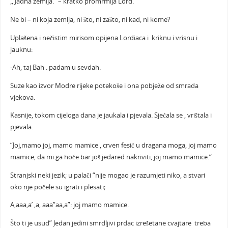
„ Jadna zemlja.“ – kratko promrmlja Lord.
Ne bi – ni koja zemlja, ni što, ni zašto, ni kad, ni kome?
Uplašena i nečistim mirisom opijena Lordiaca i kriknu i vrisnu i
jauknu:
-Ah, taj Bah . padam u sevdah.
Suze kao izvor Modre rijeke potekoše i ona pobježe od smrada
vjekova.
Kasnije, tokom cijeloga dana je jaukala i pjevala. Sjećala se , vrištala i
pjevala.
“Joj,mamo joj, mamo mamice , crven fesić u dragana moga, joj mamo
mamice, da mi ga hoće bar još jedared nakriviti, joj mamo mamice.“
Stranjski neki jezik; u palači “nije mogao je razumjeti niko, a stvari
oko nje počele su igrati i plesati;
A,aaa,a’ ,a, aaa”aa,a”: joj mamo mamice.
Što ti je usud” Jedan jedini smrdljivi prdac izrešetane cvajtare treba