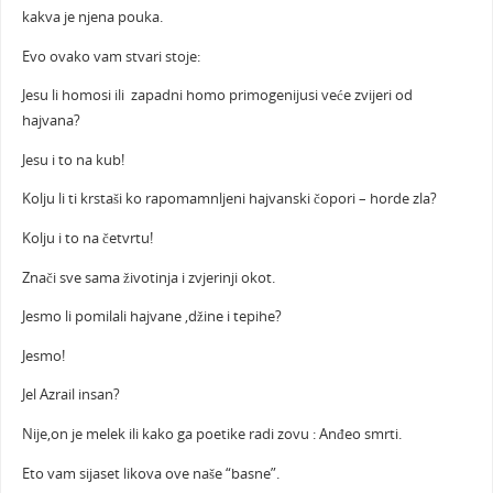
kakva je njena pouka.
Evo ovako vam stvari stoje:
Jesu li homosi ili zapadni homo primogenijusi veće zvijeri od
hajvana?
Jesu i to na kub!
Kolju li ti krstaši ko rapomamnljeni hajvanski čopori – horde zla?
Kolju i to na četvrtu!
Znači sve sama životinja i zvjerinji okot.
Jesmo li pomilali hajvane ,džine i tepihe?
Jesmo!
Jel Azrail insan?
Nije,on je melek ili kako ga poetike radi zovu : Anđeo smrti.
Eto vam sijaset likova ove naše “basne”.