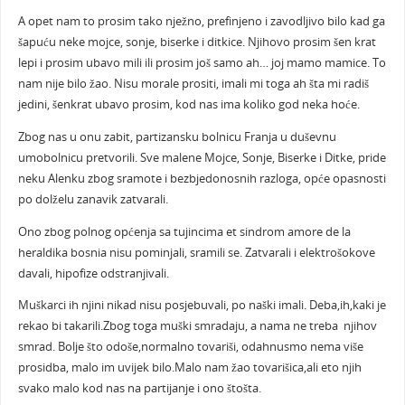
A opet nam to prosim tako nježno, prefinjeno i zavodljivo bilo kad ga
šapuću neke mojce, sonje, biserke i ditkice. Njihovo prosim šen krat
lepi i prosim ubavo mili ili prosim još samo ah… joj mamo mamice. To
nam nije bilo žao. Nisu morale prositi, imali mi toga ah šta mi radiš
jedini, šenkrat ubavo prosim, kod nas ima koliko god neka hoće.
Zbog nas u onu zabit, partizansku bolnicu Franja u duševnu
umobolnicu pretvorili. Sve malene Mojce, Sonje, Biserke i Ditke, pride
neku Alenku zbog sramote i bezbjedonosnih razloga, opće opasnosti
po dolželu zanavik zatvarali.
Ono zbog polnog općenja sa tujincima et sindrom amore de la
heraldika bosnia nisu pominjali, sramili se. Zatvarali i elektrošokove
davali, hipofize odstranjivali.
Muškarci ih njini nikad nisu posjebuvali, po naški imali. Deba,ih,kaki je
rekao bi takarili.Zbog toga muški smradaju, a nama ne treba njihov
smrad. Bolje što odoše,normalno tovariši, odahnusmo nema više
prosidba, malo im uvijek bilo.Malo nam žao tovarišica,ali eto njih
svako malo kod nas na partijanje i ono štošta.