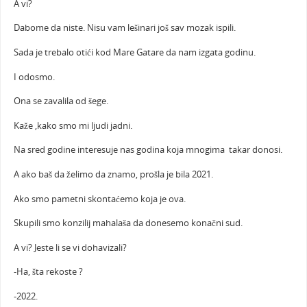
A vi?
Dabome da niste. Nisu vam lešinari još sav mozak ispili.
Sada je trebalo otići kod Mare Gatare da nam izgata godinu.
I odosmo.
Ona se zavalila od šege.
Kaže ,kako smo mi ljudi jadni.
Na sred godine interesuje nas godina koja mnogima takar donosi.
A ako baš da želimo da znamo, prošla je bila 2021.
Ako smo pametni skontaćemo koja je ova.
Skupili smo konzilij mahalaša da donesemo konačni sud.
A vi? Jeste li se vi dohavizali?
-Ha, šta rekoste ?
-2022.