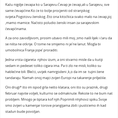
Kažu nigdje ćevapa ko u Sarajevu.Ćevap je ćevap,ali u Sarajevu, sve
same čevapčine.Ko će to bolje procjeniti od stranjskog
svijeta.Pogotovu ženskog..Eto ona kitočkica svako malo na ćevap,joj
,mamo mamice. Načisto poludio ženski insan za sarajevskim
čevapčinama.
A za ono zavodljivom, prosim ubavo mili moj ,smo našli lijek i čaru da
se ništa ne otkrije. O tome ne smijemo ni je'ne lanut. Mogla bi
umobolnica Franja jope’ proraditi.
Jedna vrsta cigareta njihov izum, a oni stvarno misle da u kutiji
sedam in pedeset toliko cigara ima. Pa ti zlo ne misli, koliko su
hablečine bili. Blečci, uvijek namrgođeni ,k,o da im se tujini žene
tandaraju. Namah onoj majci zvijeri Europi na takarenje prilježiše.
Oni drugi* što im ispod grla nešto klatara; oni što su praznik, drugi
februar najviše voljeli, kulturno se odmaknuše. Rekoše to ne bum naš
probljem. Mnogo je šiptara kof njih.Poprimili nhjihovz spiku.Svoje
smo zvijeri u kamenjar torove prangijama zbili i pustićemo ih kad
stađun bude povoljan.