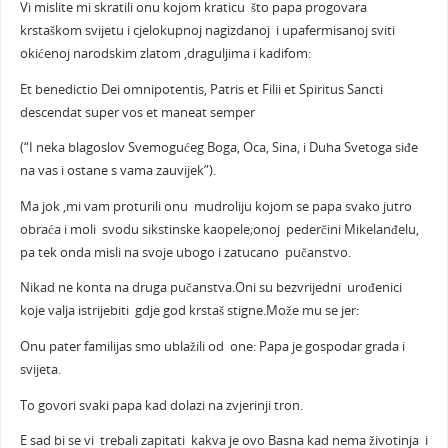
Vi mislite mi skratili onu kojom kraticu što papa progovara
krstaškom svijetu i cjelokupnoj nagizdanoj i upafermisanoj sviti
okićenoj narodskim zlatom ,draguljima i kadifom:
Et benedictio Dei omnipotentis, Patris et Filii et Spiritus Sancti
descendat super vos et maneat semper
(“I neka blagoslov Svemogućeg Boga, Oca, Sina, i Duha Svetoga siđe
na vas i ostane s vama zauvijek”).
Ma jok ,mi vam proturili onu mudroliju kojom se papa svako jutro
obraća i moli svodu sikstinske kaopele;onoj pederčini Mikelanđelu,
pa tek onda misli na svoje ubogo i zatucano pučanstvo.
Nikad ne konta na druga pučanstva.Oni su bezvrijedni urođenici
koje valja istrijebiti gdje god krstaš stigne.Može mu se jer:
Onu pater familijas smo ublažili od one: Papa je gospodar grada i
svijeta.
To govori svaki papa kad dolazi na zvjerinji tron.
E sad bi se vi trebali zapitati kakva je ovo Basna kad nema životinja i