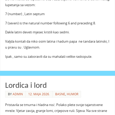
lupetanja sa vezom:
7 (number) , Latin septum
7 (seven) is the natural number following 6 and preceding 8.
Dakle latini deveti mjesec krstili kao sedmi.
Valjda kontali da niko osim latina i hadum papa ne tandara latinski, I
u pravu su . Uglavnom.
Ipak , samo su zaboravili da su mahalaši velike raskopuše.
Lordica i lord
BY
ADMIN
12. MAJA 2026.
BASNE
,
HUMOR
Pristavila se tmurna i hladna noć. Polako plete svoje tajanstvene
mreže. Vjetar zavija, granje lomi, crijepove ruši. Sijeva. Na sve strane