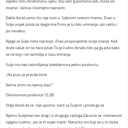
slijedio čistu Ibrahimovu vjeru. Šta vam ljubomora radi, može od
insana i lažova i licemjera napraviti.
Dakle Azrail samo što nije visio u Szljinom svetom hramu. Znao u
Sulje uvijek posla za njega ima.Puno je tu bilo umiranja i po vaktu i
po nevaktu.
Njega se Suljo ništa nije bojo. Znao propovjednik svoje znanje. Kad
dođe vakat on se neće pitati.To je čudno Azrailu bilo pa ga pita kako
se ne boji i ne razmišlja o času imiranja.
Suljo mu bez razmišljanja izdeklamova jednu poslovicu:
„Na putu je pravde život
Nema smrti na njenoj stazi.“
(Slomonove poslovice 12.28)
Vidje Azrail da se nije uputno kačit sa Suljom i prođe ga se.
Njemu Sulejman bio drag i iz drugogo razloga.Zaturiće se vremenom
njegovi rudnici , pa će ih svijet tražiti. Naročito oni koji se u to doba