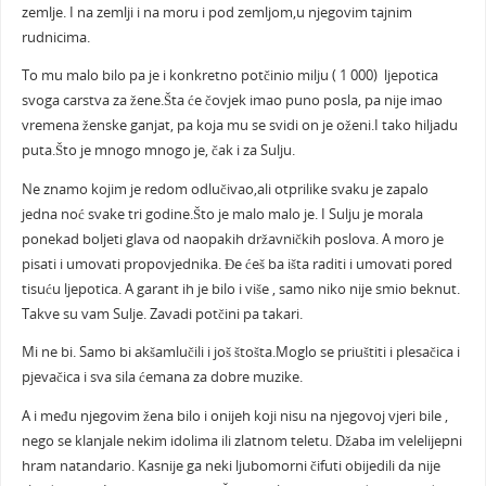
zemlje. I na zemlji i na moru i pod zemljom,u njegovim tajnim
rudnicima.
To mu malo bilo pa je i konkretno potčinio milju ( 1 000) ljepotica
svoga carstva za žene.Šta će čovjek imao puno posla, pa nije imao
vremena ženske ganjat, pa koja mu se svidi on je oženi.I tako hiljadu
puta.Što je mnogo mnogo je, čak i za Sulju.
Ne znamo kojim je redom odlučivao,ali otprilike svaku je zapalo
jedna noć svake tri godine.Što je malo malo je. I Sulju je morala
ponekad boljeti glava od naopakih državničkih poslova. A moro je
pisati i umovati propovjednika. Đe ćeš ba išta raditi i umovati pored
tisuću ljepotica. A garant ih je bilo i više , samo niko nije smio beknut.
Takve su vam Sulje. Zavadi potčini pa takari.
Mi ne bi. Samo bi akšamlučili i još štošta.Moglo se priuštiti i plesačica i
pjevačica i sva sila ćemana za dobre muzike.
A i među njegovim žena bilo i onijeh koji nisu na njegovoj vjeri bile ,
nego se klanjale nekim idolima ili zlatnom teletu. Džaba im velelijepni
hram natandario. Kasnije ga neki ljubomorni čifuti obijedili da nije