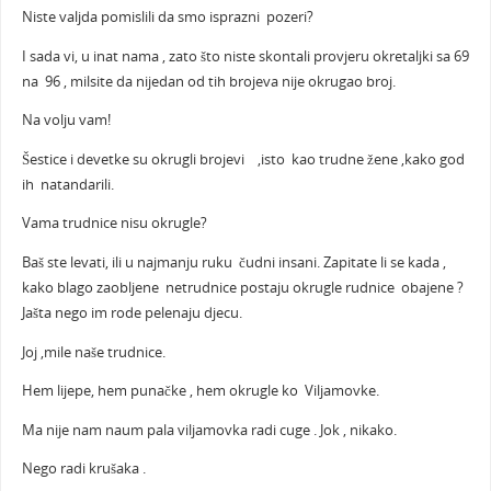
Niste valjda pomislili da smo isprazni pozeri?
I sada vi, u inat nama , zato što niste skontali provjeru okretaljki sa 69
na 96 , milsite da nijedan od tih brojeva nije okrugao broj.
Na volju vam!
Šestice i devetke su okrugli brojevi ,isto kao trudne žene ,kako god
ih natandarili.
Vama trudnice nisu okrugle?
Baš ste levati, ili u najmanju ruku čudni insani. Zapitate li se kada ,
kako blago zaobljene netrudnice postaju okrugle rudnice obajene ?
Jašta nego im rode pelenaju djecu.
Joj ,mile naše trudnice.
Hem lijepe, hem punačke , hem okrugle ko Viljamovke.
Ma nije nam naum pala viljamovka radi cuge . Jok , nikako.
Nego radi krušaka .