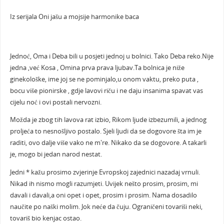
Iz serijala Oni jašu a mojsije harmonike baca
Jednoć, Oma i Deba bili u posjeti jednoj u bolnici. Tako Deba reko.Nije
jedna ,već Kosa , Omina prva prava ljubav.Ta bolnica je niže
ginekološke, ime joj se ne pominjalo,u onom vaktu, preko puta ,
bocu više pionirske , gdje lavovi riču i ne daju insanima spavat vas
cijelu noć i ovi postali nervozni.
Možda je zbog tih lavova rat izbio, Rikom ljude izbezumili, a jednog
proljeća to nesnošljivo postalo. Sjeli ljudi da se dogovore šta im je
raditi, ovo dalje više vako ne m're. Nikako da se dogovore. A takarli
je, mogo bi jedan narod nestat.
Jedni * kažu prosimo zvjerinje Evropskoj zajednici nazadaj vrnuli.
Nikad ih nismo mogli razumjeti. Uvijek nešto prosim, prosim, mi
davali i davali,a oni opet i opet, prosim i prosim. Nama dosadilo
naučite po naški molim. Jok neće da čuju. Ograničeni tovariši neki,
tovariš bio kenjac ostao.