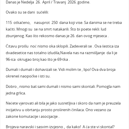
Danas je Nedelja 26. April / Travanj 2026. godine.
Ovako su se dani sučelili:
115 otkačeno, nasuprot 250 dana koji vise. Sa danima se ne treba
kačiti. Mnogi su se na smrt natakarili. Što bi poete rekli: lud
zbunjenog. Kao što rekosmo danas je 26. dan ovog mjeseca .
Čitavu prošlu noć nismo oka sklopili. Zadeverali se . Ova šestica iza
dvadesetice nas totalno izludila,Navela nas na razmišljanje da li je
96-ica okrugao broj kao što je 69-tka .
Dumali i dumali i dohavizali se. Vidi molim te , lipo! Ova dva broja
okreneš naopočke i isti su.
Dobro , nismo baš sami dumali i nismo sami skontali. Pomogla nam
jedna grlica.
Nećete vjerovati ali bila je jako susretljiva i skoro da nam je preuzela
incijativu u obrtanju prosto proširenih činilaca. Ono vezano za
zakone komutacije i asocijacije .
Brojeva naravski i sasvim izvjesno , da kako! A ća ste vi skontal?