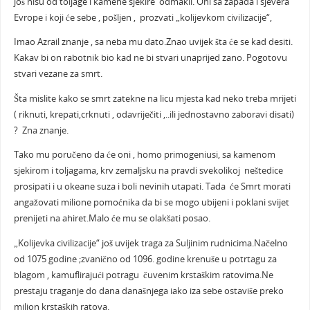
još nisu od toljage i kamene sjekire odmakli. Oni sa zapada i sjevera
Evrope i koji će sebe , pošljen , prozvati „kolijevkom civilizacije“,
Imao Azrail znanje , sa neba mu dato.Znao uvijek šta će se kad desiti.
Kakav bi on rabotnik bio kad ne bi stvari unaprijed zano. Pogotovu
stvari vezane za smrt.
Šta mislite kako se smrt zatekne na licu mjesta kad neko treba mrijeti
( riknuti, krepati,crknuti , odavriječiti ,..ili jednostavno zaboravi disati)
? Zna znanje.
Tako mu poručeno da će oni , homo primogeniusi, sa kamenom
sjekirom i toljagama, krv zemaljsku na pravdi svekolikoj neštedice
prosipati i u okeane suza i boli nevinih utapati. Tada će Smrt morati
angažovati milione pomoćnika da bi se mogo ubijeni i poklani svijet
prenijeti na ahiret.Malo će mu se olakšati posao.
„Kolijevka civilizacije“ još uvijek traga za Suljinim rudnicima.Načelno
od 1075 godine ;zvanično od 1096. godine krenuše u potrtagu za
blagom , kamuflirajući potragu čuvenim krstaškim ratovima.Ne
prestaju traganje do dana današnjega iako iza sebe ostaviše preko
milion krstaških ratova.