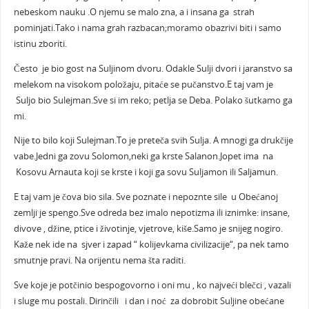
nebeskom nauku .O njemu se malo zna, a i insana ga strah
pominjati.Tako i nama grah razbacan;moramo obazrivi biti i samo
istinu zboriti.
Često je bio gost na Suljinom dvoru. Odakle Sulji dvori i jaranstvo sa
melekom na visokom položaju, pitaće se pučanstvo.E taj vam je
Suljo bio Sulejman.Sve si im reko; petlja se Deba. Polako šutkamo ga
mi.
Nije to bilo koji Sulejman.To je preteča svih Sulja. A mnogi ga drukčije
vabe.Jedni ga zovu Solomon,neki ga krste Salanon.Jopet ima na
Kosovu Arnauta koji se krste i koji ga sovu Suljamon ili Saljamun.
E taj vam je čova bio sila. Sve poznate i nepoznte sile u Obećanoj
zemlji je spengo.Sve odreda bez imalo nepotizma ili iznimke: insane,
divove , džine, ptice i životinje, vjetrove, kiše.Samo je snijeg nogiro.
Kaže nek ide na sjver i zapad “ kolijevkama civilizacije“, pa nek tamo
smutnje pravi. Na orijentu nema šta raditi.
Sve koje je potčinio bespogovorno i oni mu , ko najveći blečci , vazali
i sluge mu postali. Dirinčili i dan i noć za dobrobit Suljine obećane