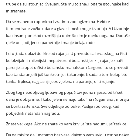
trube da su istočnjaci Šveđani. Šta mu to znači, pitajte istočnjake kad
ih sretnete.
Da se manemo toponima i vratimo zoologizmima. E vidite
fermentirane voćke udare u glave. I među noge životinja. A i životinje
kao insani ponekad razmišljaju onim što im je među nogama. Doduše
rjeđe od ljudi, jer su pametnije i manje belaja rade.
I eto ,tada dolazi do frke od rujanja. U prevodu sa hrvatskog na čisti
kolokvijalni i milenijski , nepatvoreni bosanski jezik , rujanje znači
parenje, a opet u čisto bosansko-mahalskom žargonu to se prevodi
kao tandaranje ili još konkretnije : takarenje. E sada u tom kolopletu
tankarli plesa, najglasniji je zov jelena na paranje, oliti rujanje.
Zbog tog neodoljivog ljubavnog poja, čitav jedna mjesec od tr'set
dana je dobija ime. I kako jeleni nemaju takulina i šugamana , moraju
se boriti za žensku. Sve odjekuje od buke. Poslije i od onog, kad
pobjednik natandari nagradu.
Znate već čega. Ako ne znate,ko vam kriv. Jal'ste hadumi , jal'tetkice.
Da ne mislite da lupetamo bez veze, dajemo vam uvid u osnov našeg