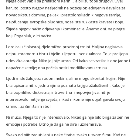
Njega opet vabili sa prefiksom Karin…, a bili su topli drugovi. Ovaj
kar..itd. posto njegov nasljednik na poziciji objedinjenih davalica za
novac sikstus domina, pa čak i prestolonslijednik negove zemlje,
najofucanije evropske bludnice, nose iste ružičaste kravate i boje.
Slijede njegov način odjevanja i kombinacije. Anamo oni. ne pitajte
koji. Poganluk, oliti nečist.
Lordica u čipkastoj, djelomično prozirnoj crnini. Haljina naglašava
nejnu mramornu bistu i bjelinu ljepotu i senzualnost. To je prelijepa
udovička anterija. Niko joj nije umro. Od kako se vratila; iz one jadne i
napaćene zemlje; ona počela nositi modifikovanu crninu.
Ljudi misle žaluje za rodom nekim, ali ne mogu skontati kojim. Nije
bila upisana niti u jednu njima poznatu knjigu ožalošćenih. Kako je
bila poprilično diskretna, introvertna i nepovjerljiva, niti je
interesovalo mišljenje svijeta; nikad nikome nije objašnjavala svoju
crninu ; za čim žalim i bol.
Ni mužu. Njega to nije interesovalo. Nikad ga nije bilo briga za ženine
emocije i potrebe. Bitno je da ga ne dira i uznemirava.
Svako od njih zadubljeni u neke čitabe, svako u svom filmu. Kad ne