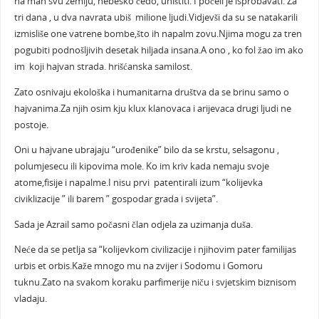
na mah svu zemlju, nebesko čedo, uništiti. I počeli je isprobavati. Za
tri dana , u dva navrata ubiš milione ljudi.Vidjevši da su se natakarili
izmisliše one vatrene bombe,što ih napalm zovu.Njima mogu za tren
pogubiti podnošljivih desetak hiljada insana.A ono , ko fol žao im ako
im koji hajvan strada. hrišćanska samilost.
Zato osnivaju ekološka i humanitarna društva da se brinu samo o
hajvanima.Za njih osim kju klux klanovaca i arijevaca drugi ljudi ne
postoje.
Oni u hajvane ubrajaju “urođenike” bilo da se krstu, selsagonu ,
polumjesecu ili kipovima mole. Ko im kriv kada nemaju svoje
atome,fisije i napalme.I nisu prvi patentirali izum “kolijevka
civiklizacije ” ili barem ” gospodar grada i svijeta”.
Sada je Azrail samo počasni član odjela za uzimanja duša.
Neće da se petlja sa “kolijevkom civilizacije i njihovim pater familijas
urbis et orbis.Kaže mnogo mu na zvijer i Sodomu i Gomoru
tuknu.Zato na svakom koraku parfimerije niču i svjetskim biznisom
vladaju.