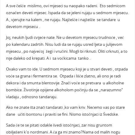
A sve češće mislimo, ovi mjeseci su naopako rađeni. Eto sedmicom
označen deveti mjesec. Ispada da se jeleni rujaju u sedmom mjesecu.
A , vjerujte na kalem , ne rujaju. Najžešće i najžešže se tandare u
devetom mjesecu .
Joj, neukih ljudi cvijeće naše. Ne u devetom mjesecu trudnoće , već
po kalendaru zadrtih. Nisu ludi da se rujaju usred ljeta u julijevom
mjesecu , po najvećoj žegi i vručini. Mogli bi riknuti. Oliti crknuti, a to
nije daleko od krepati. A i sa voćkicama tanko .
Ovako vam to ide. U sedmom mjesecu koji je u stvari deveti , otpada
voće sa grana i fermentira se. Otpada i lišće zlatno, ali ono je radi
dekora i da smunta blentovije. Znači voće se pretvara u alkoholne
bombice. Životinje opijene alkoholom počinju da se „narazumno“
vladaju , odnosno tandaraju.
Ako ne znate šta znači tandarati ,ko vam kriv. Nećemo vas po stare
dane učiti bontonu i praviti se fini. Nismo istočnjaci iz Švedske.
Sada će te se pitati odakle švedi istočnjaci, zar nisu gruntom
obilježeni k'o nordmani. A ća ga mi znamo?Nama od malih nogu