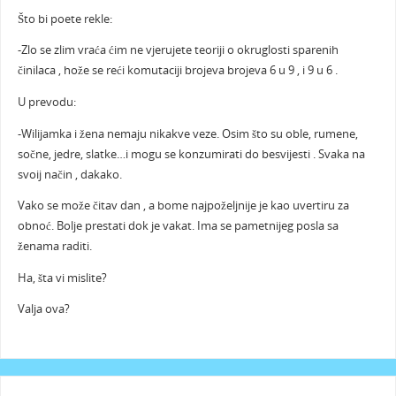
Što bi poete rekle:
-Zlo se zlim vraća ćim ne vjerujete teoriji o okruglosti sparenih
činilaca , hože se reći komutaciji brojeva brojeva 6 u 9 , i 9 u 6 .
U prevodu:
-Wilijamka i žena nemaju nikakve veze. Osim što su oble, rumene,
sočne, jedre, slatke…i mogu se konzumirati do besvijesti . Svaka na
svoij način , dakako.
Vako se može čitav dan , a bome najpoželjnije je kao uvertiru za
obnoć. Bolje prestati dok je vakat. Ima se pametnijeg posla sa
ženama raditi.
Ha, šta vi mislite?
Valja ova?