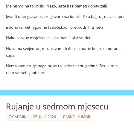
Ma nismo na to mislili. Nego, jeste li se pameti dohavizali?
Jeste li opet glasati za troglavatu nacionalističku bagru , da vas opet ,
isponove , četiri godine taslače,kao i prethodnih tri'set?
Nako za vaše osvještenje , oktobar je oliti studeni.
No vama svejedno , mozak vam sleđen i smotan ko , ko smotana
sajla.
Nema vam druge nego pušiti i slijedeće četiri godine. Bez ljutnje ,
tako ste sebi grah bacili.
Rujanje u sedmom mjesecu
BY
ADMIN
27. JULA 2026.
BASNE
,
HUMOR