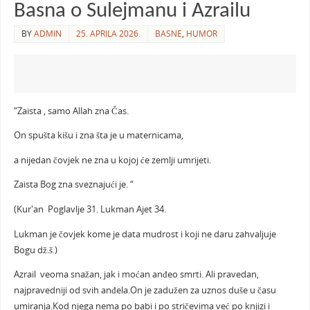
Basna o Sulejmanu i Azrailu
BY
ADMIN
25. APRILA 2026.
BASNE
,
HUMOR
“Zaista , samo Allah zna Čas.
On spušta kišu i zna šta je u maternicama,
a nijedan čovjek ne zna u kojoj će zemlji umrijeti.
Zaista Bog zna sveznajući je. “
(Kur'an Poglavlje 31. Lukman Ajet 34.
Lukman je čovjek kome je data mudrost i koji ne daru zahvaljuje
Bogu dž.š.)
Azrail veoma snažan, jak i moćan anđeo smrti. Ali pravedan,
najpravedniji od svih anđela.On je zadužen za uznos duše u času
umiranja.Kod njega nema po babi i po stričevima već po knjizi i