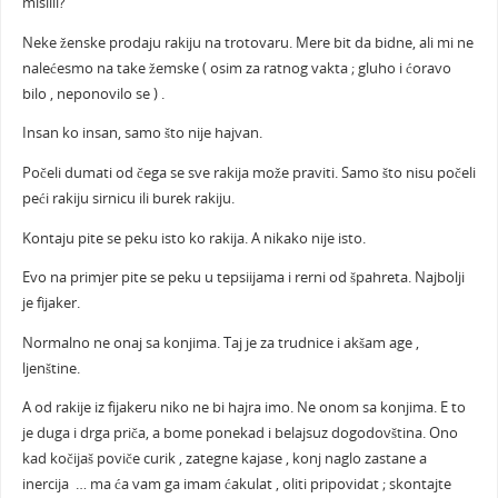
mislili?
Neke ženske prodaju rakiju na trotovaru. Mere bit da bidne, ali mi ne
nalećesmo na take žemske ( osim za ratnog vakta ; gluho i ćoravo
bilo , neponovilo se ) .
Insan ko insan, samo što nije hajvan.
Počeli dumati od čega se sve rakija može praviti. Samo što nisu počeli
peći rakiju sirnicu ili burek rakiju.
Kontaju pite se peku isto ko rakija. A nikako nije isto.
Evo na primjer pite se peku u tepsiijama i rerni od špahreta. Najbolji
je fijaker.
Normalno ne onaj sa konjima. Taj je za trudnice i akšam age ,
ljenštine.
A od rakije iz fijakeru niko ne bi hajra imo. Ne onom sa konjima. E to
je duga i drga priča, a bome ponekad i belajsuz dogodovština. Ono
kad kočijaš poviče curik , zategne kajase , konj naglo zastane a
inercija … ma ća vam ga imam ćakulat , oliti pripovidat ; skontajte