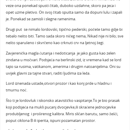
veze ona ponekad spusti čitab, duboko uzdahne, skoro pa jeca i
opet uzme pletivo. On svoj čitab spušta samo da dopuni lulu i zapali
je. Ponekad se zamisli i slegne ramenima.
Drugi put se nimalo lordovski, tipično pederski, počeše tamo gdje bi
tebalo nešto biti. Tamo sada skoro ničeg nema, Nikad nije ni bilo; sve
nešto sparušeno i skvrčeno kao crknuti crv na ljetnoj žegi.
Zavjerenička magla ćutanja i nedoticanja je jako gusta kao zelen
zindana u močvari. Podsjeća na berlinski zid, iz vremena kad se lord
tajio sa rusima, vatikanom, amerima i drugim natoanijelima. Oni su
uvijek glavni za tajne stvari, raditi ljudima iza leđa.
Lord iznenada ustade,otvori prozor i kao konj prde u hladnu i
tmurnu noć.
Što ti je lordovluk i iskonsko atavističko vaspitanje.To je bio prasak
koji podsjeća na mukli pucanj dvocjevke,ili skraćene jednocjevke
produbljenog i proširenog kalibra. Miris sličan barutu, samo žešći,
poput ciklona B ili iperita, ispuni pozamašan prostor.