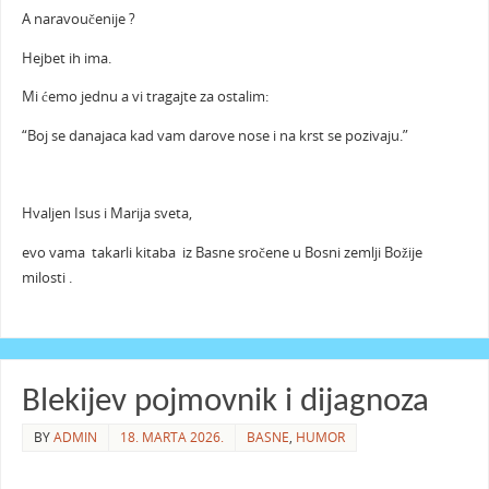
A naravoučenije ?
Hejbet ih ima.
Mi ćemo jednu a vi tragajte za ostalim:
“Boj se danajaca kad vam darove nose i na krst se pozivaju.”
Hvaljen Isus i Marija sveta,
evo vama takarli kitaba iz Basne sročene u Bosni zemlji Božije
milosti .
Blekijev pojmovnik i dijagnoza
BY
ADMIN
18. MARTA 2026.
BASNE
,
HUMOR