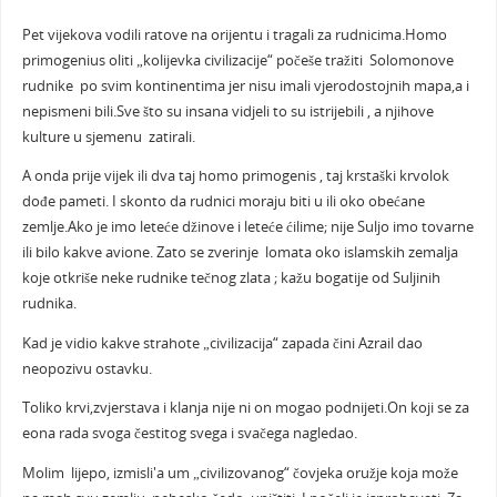
Pet vijekova vodili ratove na orijentu i tragali za rudnicima.Homo
primogenius oliti „kolijevka civilizacije“ počeše tražiti Solomonove
rudnike po svim kontinentima jer nisu imali vjerodostojnih mapa,a i
nepismeni bili.Sve što su insana vidjeli to su istrijebili , a njihove
kulture u sjemenu zatirali.
A onda prije vijek ili dva taj homo primogenis , taj krstaški krvolok
dođe pameti. I skonto da rudnici moraju biti u ili oko obećane
zemlje.Ako je imo leteće džinove i leteće ćilime; nije Suljo imo tovarne
ili bilo kakve avione. Zato se zverinje lomata oko islamskih zemalja
koje otkriše neke rudnike tečnog zlata ; kažu bogatije od Suljinih
rudnika.
Kad je vidio kakve strahote „civilizacija“ zapada čini Azrail dao
neopozivu ostavku.
Toliko krvi,zvjerstava i klanja nije ni on mogao podnijeti.On koji se za
eona rada svoga čestitog svega i svačega nagledao.
Molim lijepo, izmisli'a um „civilizovanog“ čovjeka oružje koja može