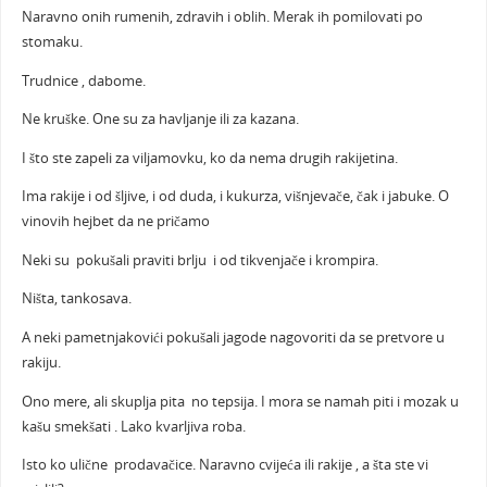
Naravno onih rumenih, zdravih i oblih. Merak ih pomilovati po
stomaku.
Trudnice , dabome.
Ne kruške. One su za havljanje ili za kazana.
I što ste zapeli za viljamovku, ko da nema drugih rakijetina.
Ima rakije i od šljive, i od duda, i kukurza, višnjevače, čak i jabuke. O
vinovih hejbet da ne pričamo
Neki su pokušali praviti brlju i od tikvenjače i krompira.
Ništa, tankosava.
A neki pametnjakovići pokušali jagode nagovoriti da se pretvore u
rakiju.
Ono mere, ali skuplja pita no tepsija. I mora se namah piti i mozak u
kašu smekšati . Lako kvarljiva roba.
Isto ko ulične prodavačice. Naravno cvijeća ili rakije , a šta ste vi