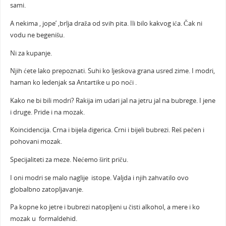
sami.
A nekima , jope’ ,brlja draža od svih pita. Ili bilo kakvog ića. Čak ni
vodu ne begenišu.
Ni za kupanje.
Njih ćete lako prepoznati. Suhi ko ljeskova grana usred zime. I modri,
haman ko ledenjak sa Antartike u po noći .
Kako ne bi bili modri? Rakija im udari jal na jetru jal na bubrege. I jene
i druge. Pride i na mozak.
Koincidencija. Crna i bijela đigerica. Crni i bijeli bubrezi. Reš pečen i
pohovani mozak.
Specijaliteti za meze. Nećemo širit priču.
I oni modri se malo naglije istope. Valjda i njih zahvatilo ovo
globalbno zatopljavanje.
Pa kopne ko jetre i bubrezi natopljeni u čisti alkohol, a mere i ko
mozak u formaldehid.