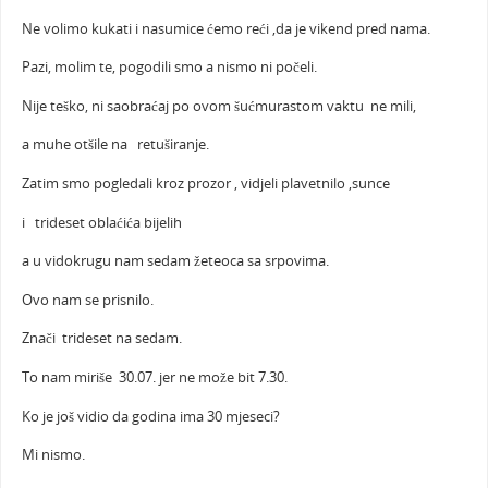
Ne volimo kukati i nasumice ćemo reći ,da je vikend pred nama.
Pazi, molim te, pogodili smo a nismo ni počeli.
Nije teško, ni saobraćaj po ovom šućmurastom vaktu ne mili,
a muhe otšile na retuširanje.
Zatim smo pogledali kroz prozor , vidjeli plavetnilo ,sunce
i trideset oblaćića bijelih
a u vidokrugu nam sedam žeteoca sa srpovima.
Ovo nam se prisnilo.
Znači trideset na sedam.
To nam miriše 30.07. jer ne može bit 7.30.
Ko je još vidio da godina ima 30 mjeseci?
Mi nismo.