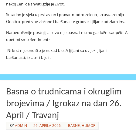
nekoj ženi da shvati gdje je život.
Sutadan je sjela u prvi avion i pravac modro zelena, srcasta zemlja.
Ona što predivne zlaćane i baršunaste grbove i ljiljane od zlata ima.
Naravoučenije postoji, ali ovo nije basna i nismo ga dužni saopćiti. A
opet mi smo đentlmeni :
-Ni krst nije ono što je nekad bio. A ljiljani su uvijek ljiljani –
baršunasti; i zlatni i bijeli .
Basna o trudnicama i okruglim
brojevima / Igrokaz na dan 26.
April / Travanj
BY
ADMIN
26. APRILA 2026.
BASNE
,
HUMOR