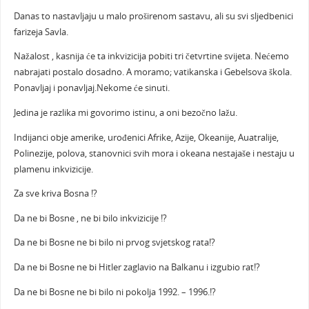
Danas to nastavljaju u malo proširenom sastavu, ali su svi sljedbenici
farizeja Savla.
Nažalost , kasnija će ta inkvizicija pobiti tri četvrtine svijeta. Nećemo
nabrajati postalo dosadno. A moramo; vatikanska i Gebelsova škola.
Ponavljaj i ponavljaj.Nekome će sinuti.
Jedina je razlika mi govorimo istinu, a oni bezočno lažu.
Indijanci obje amerike, urođenici Afrike, Azije, Okeanije, Auatralije,
Polinezije, polova, stanovnici svih mora i okeana nestajaše i nestaju u
plamenu inkvizicije.
Za sve kriva Bosna !?
Da ne bi Bosne , ne bi bilo inkvizicije !?
Da ne bi Bosne ne bi bilo ni prvog svjetskog rata!?
Da ne bi Bosne ne bi Hitler zaglavio na Balkanu i izgubio rat!?
Da ne bi Bosne ne bi bilo ni pokolja 1992. – 1996.!?