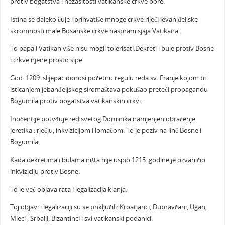
protiv bogatstva i nezasitosti vatikanske crkve bore.
Istina se daleko čuje i prihvatiše mnoge crkve riječi jevanjđeljske
skromnosti male Bosanske crkve naspram sjaja Vatikana .
To papa i Vatikan više nisu mogli tolerisati.Dekreti i bule protiv Bosne
i crkve njene prosto sipe.
God. 1209. slijepac donosi početnu regulu reda sv. Franje kojom bi
isticanjem jebanđeljskog siromaštava pokušao preteći propagandu
Bogumila protiv bogatstva vatikanskih crkvi.
Inoćentije potvđuje red svetog Dominika namjenjen obraćenje
jeretika : rječju, inkvizicijom i lomačom. To je poziv na linč Bosne i
Bogumila.
Kada dekretima i bulama ništa nije uspio 1215. godine je ozvaničio
inkviziciju protiv Bosne.
To je već objava rata i legalizacija klanja.
Toj objavi i legalizaciji su se priključili: Kroatjanci, Dubravčani, Ugari,
Mleci , Srbalji, Bizantinci i svi vatikanski podanici.