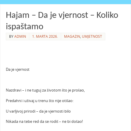
Hajam – Da je vjernost – Koliko
ispaštamo
BY
ADMIN
1. MARTA 2026.
MAGAZIN
,
UMJETNOST
Da je vjernost
Nazdravi – i ne tuguj za životom što je prošao,
Predahni i uživaj u trenu što nije otišao:
U varljivoj prirodi – da je vjernosti bilo
Nikada na tebe red da se rodiš – ne bi došao!