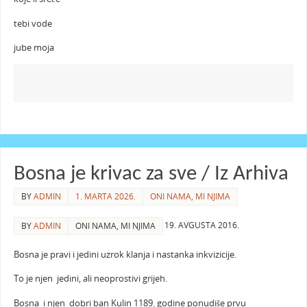
tebi vode
jube moja
Bosna je krivac za sve / Iz Arhiva
BY
ADMIN
1. MARTA 2026.
ONI NAMA, MI NJIMA
19. AVGUSTA 2016.
BY
ADMIN
ONI NAMA, MI NJIMA
Bosna je pravi i jedini uzrok klanja i nastanka inkvizicije.
To je njen jedini, ali neoprostivi grijeh.
Bosna i njen dobri ban Kulin 1189. godine ponudiše prvu