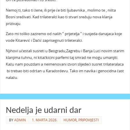
Nemoj ti, tako ti žene, ili prije će biti ljubavnika , molimo te , ništa
Bosni sređivati. Kad trilateralci kao ti stvari sređuju nova klanja
prizivaju.
Zato mi toliko zaziremo od naših ” prijetelja ” i susjeda danajaca koje
vode Kitarević i Dačić zaprisegnuti trileteralci.
Njihovi učestali susreti u Beogradu,Zagrebu i Banja Luci novim starim
klanjima tuhnu, ni kitačkicini parfemi taj smrad ne mogu umanjiti.
Kažu nam pouzdani a neimenovani izvori slijedeći susret trilateralaca
bi trebao biti održan u Karađorđevu. Tako im navika i genocidna čast
nalažu.
Nedelja je udarni dar
BY
ADMIN
1. MARTA 2026.
HUMOR
,
PRIPOVIJESTI