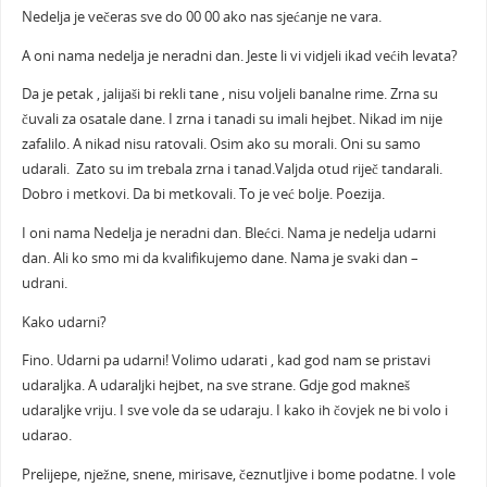
Nedelja je večeras sve do 00 00 ako nas sjećanje ne vara.
A oni nama nedelja je neradni dan. Jeste li vi vidjeli ikad većih levata?
Da je petak , jalijaši bi rekli tane , nisu voljeli banalne rime. Zrna su
čuvali za osatale dane. I zrna i tanadi su imali hejbet. Nikad im nije
zafalilo. A nikad nisu ratovali. Osim ako su morali. Oni su samo
udarali. Zato su im trebala zrna i tanad.Valjda otud riječ tandarali.
Dobro i metkovi. Da bi metkovali. To je već bolje. Poezija.
I oni nama Nedelja je neradni dan. Blećci. Nama je nedelja udarni
dan. Ali ko smo mi da kvalifikujemo dane. Nama je svaki dan –
udrani.
Kako udarni?
Fino. Udarni pa udarni! Volimo udarati , kad god nam se pristavi
udaraljka. A udaraljki hejbet, na sve strane. Gdje god makneš
udaraljke vriju. I sve vole da se udaraju. I kako ih čovjek ne bi volo i
udarao.
Prelijepe, nježne, snene, mirisave, čeznutljive i bome podatne. I vole