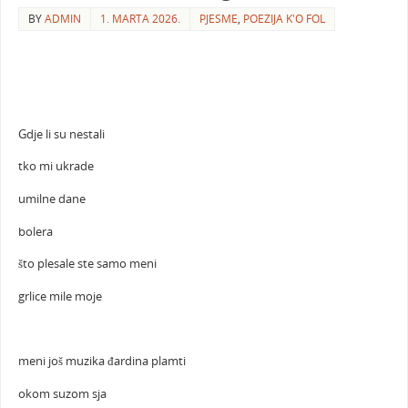
BY
ADMIN
1. MARTA 2026.
PJESME
,
POEZIJA K'O FOL
Gdje li su nestali
tko mi ukrade
umilne dane
bolera
što plesale ste samo meni
grlice mile moje
meni još muzika đardina plamti
okom suzom sja