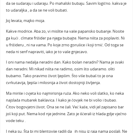
da se sudaraju i udaraju. Po mahalski bubaju. Savim logično. kakva je
to udaraljka , a da se ne voli bubati.
Joj levata, majko moja.
Kakve modrice. Aba zo, vi mislite na vaše papansko bubanje. Nosite
ga kući . cImate frižider pa njega bubajte. Nema ništa za poplaviti. Ni
u frižideru , ni na vama. Po koje zrno gorušice i koji trnić. Od toga se
neda ni senf napraviti, iako je to vaše gnjecavo.
I oni nama nedalja neradni dan. Kako bolan neradni? Nama je svaki
dan neradni. Mi nikad ništa ne radimo, osim što udaramo. oliti
bubamo. Tako pravimo život ljepšim. Što više bubaš to je ona
cvrkutavija, ljepša i milosnija a život dostojniji življenja.
Ma miriše i cvjeta ko najmirisnija ruža. Ako neko voli slatko, ko neka
najslađa mubarek baklavica. I kako je čovjek ne bi volio i bubao.
Čitov bogovjetni život. Ona se ne žali. Već kaže, vidi jel zapisano bar
još koji put. Nema kod nje jednine. Zato je išćerali iz hlada gdje vječno
vode teku .
I neka su. Šta bi mi blentovije radili da ih nisu iz raja nama poslali. Ne