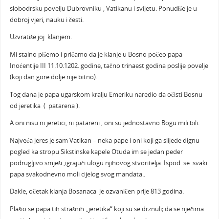
slobodrsku povelju Dubrovniku , Vatikanu i svijetu. Ponudiše je u
dobroj vjeri, nauku i česti.
Uzvratiše joj klanjem.
Mi stalno pišemo i pričamo da je klanje u Bosno počeo papa
Inoćentije III 11.10.1202. godine, tačno trinaest godina poslije povelje
(koji dan gore dolje nije bitno).
Tog dana je papa ugarskom kralju Emeriku naredio da očisti Bosnu
od jeretika ( patarena ).
A oni nisu ni jeretici, ni patareni , oni su jednostavno Bogu mili bili.
Najveća jeres je sam Vatikan – neka pape i oni koji ga slijede dignu
pogled ka stropu Sikstinske kapele Otuda im se jedan peder
podrugljivo smješi ,igrajući ulogu njihovog stvoritelja. Ispod se svaki
papa svakodnevno moli cijelog svog mandata..
Dakle, očetak klanja Bosanaca je ozvaničen prije 813 godina.
Plašio se papa tih strašnih „jeretika“ koji su se drznuli; da se riječima