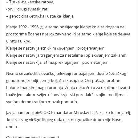
– Turke -balkanske ratova,
-prvi i drugi svjetski rat
– genocidna četnička i ustaška klanja
Klanje 1992.- 1996. g. je samo poslijednje klanje koje se događa na
prostorima Bosne i nije još završeno. Nije samo klanje koje se dešava
u ratu i u krvi.
Klanje se nastavlja etničkim čišćenjem i protjerivanjem.
Klanje se nastavlja traganjem za nestalima i oplakivanjem zaklanih.
Klanje se nastavklja lažima,prekrajanjem i podmetanjem.
Nismo se začudili slovačkoj televiziji i pripajanjem Bosne četničkog
genocidnoj zemlji, zemlji koljača i kasapine. Oni puštaju probne
balone i naukim maglu prodaju. Znaju neko će to za ozbiljno shvatiti.
Inače jeostalom svijetu “novi svjetski poredak ” svojim medijima i
svojom demokratijom mozak pomutio.
Javlja nam onaj bivši OSCE mandator Miroslav Lajčak , ko fol prijatelj,
koji za svog viešgodišnjeg rada ni zrno gorušice dobra nije Bosni
donio.
On će posredovati i to srediti.