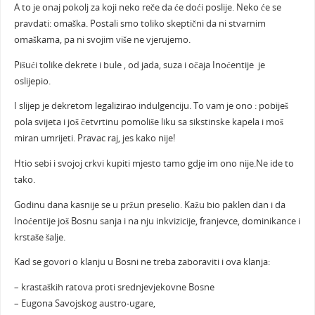
A to je onaj pokolj za koji neko reče da će doći poslije. Neko će se
pravdati: omaška. Postali smo toliko skeptični da ni stvarnim
omaškama, pa ni svojim više ne vjerujemo.
Pišući tolike dekrete i bule , od jada, suza i očaja Inoćentije je
oslijepio.
I slijep je dekretom legalizirao indulgenciju. To vam je ono : pobiješ
pola svijeta i još četvrtinu pomoliše liku sa sikstinske kapela i moš
miran umrijeti. Pravac raj, jes kako nije!
Htio sebi i svojoj crkvi kupiti mjesto tamo gdje im ono nije.Ne ide to
tako.
Godinu dana kasnije se u pržun preselio. Kažu bio paklen dan i da
Inoćentije još Bosnu sanja i na nju inkvizicije, franjevce, dominikance i
krstaše šalje.
Kad se govori o klanju u Bosni ne treba zaboraviti i ova klanja:
– krastaških ratova proti srednjevjekovne Bosne
– Eugona Savojskog austro-ugare,