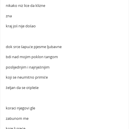
nikako niz lice da klizne
zna
kraj još nije došao
dok srce šapuće pjesme ljubavne
bdi nad mojim poklon tangom
poslijednjim i najnježnijim
koji se neumitno primiče
željan da se otpleše
koraci njegovi gle
zabunom me
koje li sreće