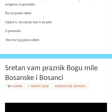
smijemo ni pomisliti.
Što bi poete rekle:
Udaro ti, ne udrao isto ti se piše.
U prevodu:
-Ne mo'š joj pera odbiti.
Sretan vam praznik Bogu mile
Bosanske i Bosanci
BY
ADMIN
1. MARTA 2026.
KOMENTARI
,
NOVOSTI