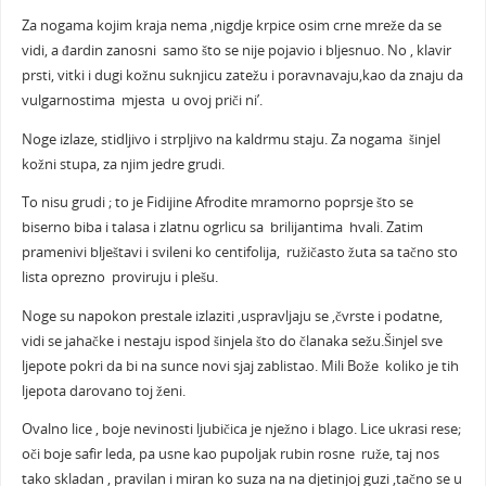
Za nogama kojim kraja nema ,nigdje krpice osim crne mreže da se
vidi, a đardin zanosni samo što se nije pojavio i bljesnuo. No , klavir
prsti, vitki i dugi kožnu suknjicu zatežu i poravnavaju,kao da znaju da
vulgarnostima mjesta u ovoj priči ni’.
Noge izlaze, stidljivo i strpljivo na kaldrmu staju. Za nogama šinjel
kožni stupa, za njim jedre grudi.
To nisu grudi ; to je Fidijine Afrodite mramorno poprsje što se
biserno biba i talasa i zlatnu ogrlicu sa brilijantima hvali. Zatim
pramenivi blještavi i svileni ko centifolija, ružičasto žuta sa tačno sto
lista oprezno proviruju i plešu.
Noge su napokon prestale izlaziti ,uspravljaju se ,čvrste i podatne,
vidi se jahačke i nestaju ispod šinjela što do članaka sežu.Šinjel sve
ljepote pokri da bi na sunce novi sjaj zablistao. Mili Bože koliko je tih
ljepota darovano toj ženi.
Ovalno lice , boje nevinosti ljubičica je nježno i blago. Lice ukrasi rese;
oči boje safir leda, pa usne kao pupoljak rubin rosne ruže, taj nos
tako skladan , pravilan i miran ko suza na na djetinjoj guzi ,tačno se u