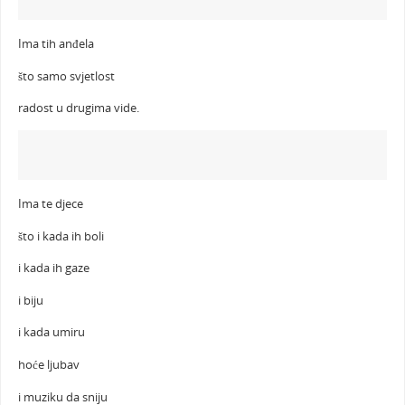
Ima tih anđela
što samo svjetlost
radost u drugima vide.
Ima te djece
što i kada ih boli
i kada ih gaze
i biju
i kada umiru
hoće ljubav
i muziku da sniju