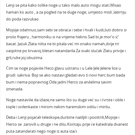
Lenji se pita kako tolike noge u tako malo auto mogu stati.Misao
haman ko auto , a za pogled na te duge noge, umjesto misli ,labrnju
do poda razvukao.
Mojsije odahnuo,sam sebi se obraća i sebe i hvali i kudi,šuti dobro si
prošo frajeru , harmoniku si na vrijeme hekno.Sad bi je mor'o ić’
bacat. Jazuk.Zlata ništa ne bi pitala već mi onako namah,dvije tri
vaspitne po krvavoj bletari natandarila.Za svaki slučak Zlatu privije i
grli,ruke joj obuzima.
Čim se noge pojaviše Heco glavu ustranu i u Lele Jele Jelene lice u
grudi sakriva. Boji se ako nastavi gledati evo ti novi herc bum bada
bum i nema popravnog.Ode jadni Herco za anđelima savim
iznenada.
Noge nastaviše da izlaze,ne samo što su duge već su i čvrste i oble i
tople i svilenkaste i mirom nekim haremskim odišu i mirišu.
Deba i Lenji pojačali teleskope,durbine našiljili i pooštrili,Mojsije i
Herco se zarovili u druge i ne dišu.Kontaju prije će katedrala dvanest
puta zatandarati nego noge iz auta izaći.