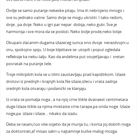
Ovdje se samo putanje nebeske pitaju. Ima ih nebrojeno mnogo i
sve su jednako važne. Samo dvije se mogu ukrstiti. I tako redom,
dvije , pa dvije. Neko u igri par nepar dobija, neko gubi. Sve je
harmonija i sve mora da se posloži. Neko bolje prođe,neko lošije.
Okupani zlaćanim dugama izlazećeg sunca ono dvoje nerazdvojni u
snu, spokojno spiju. U boje blještave se utopili i poput ogledala
refleksije ka nebu šalju. Kao da anđelima put osvjetljavaju i sretan
povratak na putanje žele.
Troje milicijskih kola se u tišini zaustavljaju prad kapidžikom. Izlaze
drotovi iz prednjih i krajnjih kola.Ne izlaze,izleću i vrata zadnja
srednjih kola otvaraju i podanički se klanjaju.
Iz vrata se pomalja noga , a na njoj crne štikle dvanaest centimetara
duge.Izlaze štikle za njima mrežaste crne čarape,pa onda noge. Izlaze
noge,pa izlaze i izlaze… nikako da izađu.
Deba se rasani,čuo više osjetio da je murija tu, i konta joj dobrih noga
za doktorirati,al’ misao sakri u najtamnije kutke malog mozga.