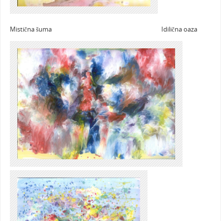
Mistična šuma Idilična oaza