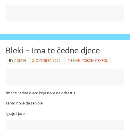
Bleki – Ima te čedne djece
BY
ADMIN
2. OKTOBRA 2025.
PJESME
,
POEZIJA K'O FOL
Ima te čedne djece koja neće da odrastu
samo hoće da se vole
igraju i jure.