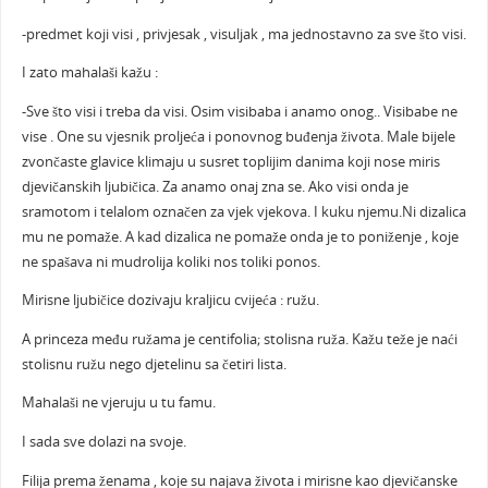
-predmet koji visi , privjesak , visuljak , ma jednostavno za sve što visi.
I zato mahalaši kažu :
-Sve što visi i treba da visi. Osim visibaba i anamo onog.. Visibabe ne
vise . One su vjesnik proljeća i ponovnog buđenja života. Male bijele
zvončaste glavice klimaju u susret toplijim danima koji nose miris
djevičanskih ljubičica. Za anamo onaj zna se. Ako visi onda je
sramotom i telalom označen za vjek vjekova. I kuku njemu.Ni dizalica
mu ne pomaže. A kad dizalica ne pomaže onda je to poniženje , koje
ne spašava ni mudrolija koliki nos toliki ponos.
Mirisne ljubičice dozivaju kraljicu cvijeća : ružu.
A princeza među ružama je centifolia; stolisna ruža. Kažu teže je naći
stolisnu ružu nego djetelinu sa četiri lista.
Mahalaši ne vjeruju u tu famu.
I sada sve dolazi na svoje.
Filija prema ženama , koje su najava života i mirisne kao djevičanske