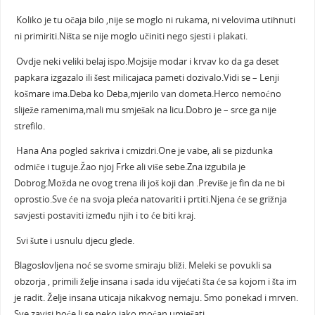
Koliko je tu očaja bilo ,nije se moglo ni rukama, ni velovima utihnuti
ni primiriti.Ništa se nije moglo učiniti nego sjesti i plakati.
Ovdje neki veliki belaj ispo.Mojsije modar i krvav ko da ga deset
papkara izgazalo ili šest milicajaca pameti dozivalo.Vidi se – Lenji
košmare ima.Deba ko Deba,mjerilo van dometa.Herco nemoćno
sliježe ramenima,mali mu smješak na licu.Dobro je – srce ga nije
strefilo.
Hana Ana pogled sakriva i cmizdri.One je vabe, ali se pizdunka
odmiče i tuguje.Žao njoj Frke ali više sebe.Zna izgubila je
Dobrog.Možda ne ovog trena ili još koji dan .Previše je fin da ne bi
oprostio.Sve će na svoja pleća natovariti i prtiti.Njena će se grižnja
savjesti postaviti između njih i to će biti kraj.
Svi šute i usnulu djecu glede.
Blagoslovljena noć se svome smiraju bliži. Meleki se povukli sa
obzorja , primili želje insana i sada idu vijećati šta će sa kojom i šta im
je radit. Želje insana uticaja nikakvog nemaju. Smo ponekad i mrven.
Sve zavisi hoće li se neko jako moćan umješati.