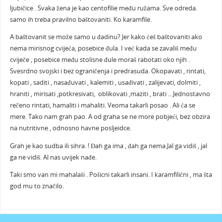
ljubičice . Svaka žena je kao centofilie među ružama. Sve odreda.
samo ih treba pravilno baštovaniti. Ko karamfile.
A baštovanit se može samo u đadinu? Jer kako ćeš baštovaniti ako
nema mirisnog cvijeća, posebice đula. I već kada se zavališ među
cviječe , posebice među stolisne đule moraš rabotati oko njih .
Svesrdno svojski i bez ograničenja i predrasuda. Okopavati , rintati,
kopati , saditi , nasađuvati , kalemiti , usađivati , zalijevati, dolmiti ,
hraniti , mirisati ,potkresivati, oblikovati ,maziti , brati …Jednostavno
rečeno rintati, hamaliti i mahaliti. Veoma takarli posao . Ali ća se
mere. Tako nam grah pao. A od graha se ne more pobjeći, bez obzira
na nutritivne , odnosno havne posljeidce.
Grah je kao sudba ili sihra. ! Đah ga ima , đah ga nema.Jal ga vidiš , jal
ga ne vidiš. Al nas uvijek nađe.
Taki smo van mi mahalaši . Pošicni takarli insani. I karamfilični , ma šta
god mu to značilo.