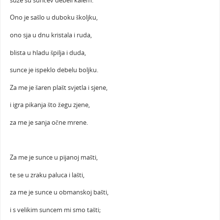
suze su sunčev debeli kalem.
Ono je sašlo u duboku školjku,
ono sja u dnu kristala i ruda,
blista u hladu špilja i duda,
sunce je ispeklo debelu boljku.
Za me je šaren plašt svjetla i sjene,
i igra pikanja što žegu zjene,
za me je sanja očne mrene.
Za me je sunce u pijanoj mašti,
te se u zraku paluca i lašti,
za me je sunce u obmanskoj bašti,
i s velikim suncem mi smo tašti;