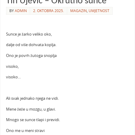
Tin Ujević – Okrutno sunce
BY
ADMIN
2. OKTOBRA 2025.
MAGAZIN
,
UMJETNOST
Sunce je žarko veliko oko,
dalje od više dohvata koplja.
Ono je povrh žutoga snoplja
visoko,
visoko…
Ali svak jednako njega ne vidi.
Mene žeže u mozgu, u glavi.
Mnogo se sunce tlapi i previdi.
Ono me u meni stravi