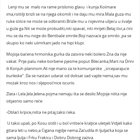
Lenji mu se malo na rame prislonio glavu i kunja.Košmare
ima,roštilji brizli se na njega okomili i ne daju mu mira.Mala guza mu
ruke stišće ne može se odbraniti.Brizle mu u rojevima ulijeću u žvalje
u guše ga.Nit se može probuditi,niti spavat, niti mrijeti.Belaj živi,a čini
mu se da mu noge do Bentbaše smrde.Boji nazvaće ga smrdo ,pa se
skupio ko neki ušmrkani jado na hipi klupi.
Mojsija bačena hrmonika gurka da zasvira neki bolero.Zna da nije
vakat. Prije pašu neke borbene pjesme poput Bilećanka,Marš na Drini
ili Konjuh planinom.Ali nije mario za te komunjarske „srceparajuće
burleske“. Da se nastavi udarat od doksat sad vajde nema,sav mu
mozak kroz nos i sljepoočnice iscurio.
Zlata i Lela Jela Jelena pojma nemaju šta se desilo.Mojsije ništa nije
objasnio samo reče:
-Oblači krpice,ništa ne pitaj,taksi čeka.
U taksi upali, po Kosu otišli i u bol vrišteće kraljice uletjeli.Vidjeli kako
gitara leti u nebo,a Cigana nigdje nema.Začudila ih ljuljačka koja se
sama ljulja i Frku Frakicu i Dobru Dobrog zaziva.