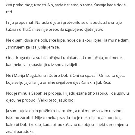
čini preko mogućnosti. No, sada nećemo o tome.Kasnije kada dođe
red.
I nju prepoznah.Naraslo dijete i pretvorilo se u labudicu.I u snu je
tužna i drhti.Čini se nije prebolila izgubljeno djetinjstvo.
Ne dišem, duša me boli, srce lupa, hoće da iskoči i bježi. Ja mu ne dam
, smirujem ga i zaljubljujem se.
Ona druga djeca su bila očajna i uplakana. U tom očaju, oni mene ,
kao neku vilu,spasiteljicu iz snova vidjeli.
Ne i Marija Magdalena i Dobro Dobri. Oni su spavali. Oni su ta djeca
koja se ljuljaju i sniju umilne svijetove djevičanskih ljubičica.
Noć je minula.Sabah se probija. Hiljadu ezana tiho šapuću , da usnulu
djecu ne probudi. Veliki bi to jazuk bio.
Ja sam htjela da ih potčinim i zarobim , a oni mene sasvim nevino i
iskreno zarobili. Nije to neka pravda. To je neka licentiae poetica ,
kako bi Dobri rekao, kada bi ,pokušavao da objesni neki samo njemu
znani paradoks.