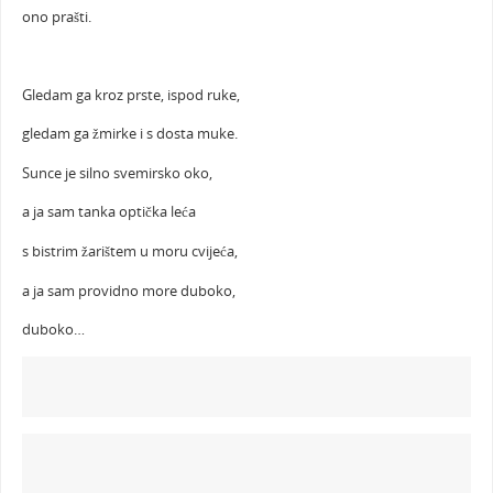
ono prašti.
Gledam ga kroz prste, ispod ruke,
gledam ga žmirke i s dosta muke.
Sunce je silno svemirsko oko,
a ja sam tanka optička leća
s bistrim žarištem u moru cvijeća,
a ja sam providno more duboko,
duboko…