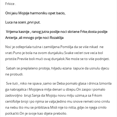
Frkice .
Oni jašu Mojsije harmoniku opet bacio,
Luca na sceni ,prvi put.
Vrijema kasnije , ranog jutra poslije noći skršene Frke
,
dosta poslije
Anterija
,
ali mnogo prije noći Rozaklija
Noć je odlepršala tužna i zamišljena.Pomišlja da se više nikad ne
vrati.Puno je bola na ovom dunjaluku.Svake večeri sve veća bol
pristiže.Previše boli muči ovaj dunjalok.Ne može se to više podnijeti.
Sabah se preplašeno probija, hiljadu ezana šapuće da usnulu djecu
ne probudi.
Sve šuti , niko ne spava ,samo se Deba pomalo glasa i drinca.Izmorila
ga nabrajalica i Mojsijeva milja denari u džepu.On zaspo i pomalo
zadovoljno bruji.Sanja da Mojsiju novu milju uzima,a sa Frkom
centifolije broji i po njima se valja.Jedino mu snove remeti ono crnilu
na nebu što mu se približava.Misli nije to ništa; gdje će njega crnilo
potkačiti.On je svoje kao dijete prebolio.