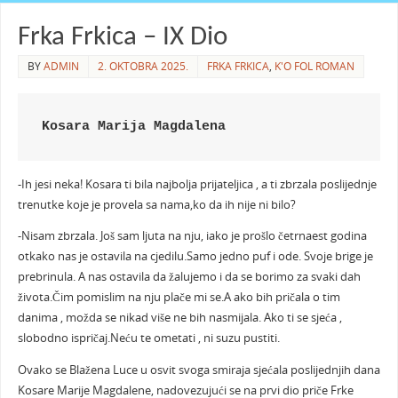
Frka Frkica – IX Dio
BY
ADMIN
2. OKTOBRA 2025.
FRKA FRKICA
,
K'O FOL ROMAN
Kosara Marija Magdalena
-Ih jesi neka! Kosara ti bila najbolja prijateljica , a ti zbrzala poslijednje
trenutke koje je provela sa nama,ko da ih nije ni bilo?
-Nisam zbrzala. Još sam ljuta na nju, iako je prošlo četrnaest godina
otkako nas je ostavila na cjedilu.Samo jedno puf i ode. Svoje brige je
prebrinula. A nas ostavila da žalujemo i da se borimo za svaki dah
života.Čim pomislim na nju plače mi se.A ako bih pričala o tim
danima , možda se nikad više ne bih nasmijala. Ako ti se sjeća ,
slobodno ispričaj.Neću te ometati , ni suzu pustiti.
Ovako se Blažena Luce u osvit svoga smiraja sjećala poslijednjih dana
Kosare Marije Magdalene, nadovezujući se na prvi dio priče Frke