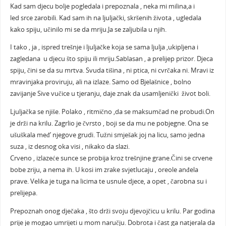
Kad sam djecu bolje pogledala i prepoznala , neka mi milina,a i
led srce zarobili. Kad sam ih na ljuljački, skršenih života , ugledala
kako spiju, učinilo mi se da mriju.Ja se zaljubila u njih.
I tako , ja , ispred trešnje i ljuljačke koja se sama ljulja ,ukipljena i
zagledana u djecu što spiju ili mriju.Sablasan , a prelijep prizor. Djeca
spiju, čini se da su mrtva. Svuda tišina , ni ptica, ni cvrčaka ni. Mravi iz
mravinjaka proviruju, ali na izlaze. Samo od Bjelašnice , bolno
zavijanje Sive vučice u tjeranju, daje znak da usamljenički život boli.
Ljuljačka se njiše. Polako , ritmično ,da se maksumčad ne probudi.On
je drži na krilu. Zagrlio je čvrsto , boji se da mu ne pobjegne. Ona se
ušuškala međ’ njegove grudi. Tužni smješak joj na licu, samo jedna
suza , iz desnog oka visi , nikako da slazi.
Crveno , izlazeće sunce se probija kroz trešnjine grane.Čini se crvene
bobe zriju, a nema ih. U kosi im zrake svjetlucaju , oreole anđela
prave. Velika je tuga na licima te usnule djece, a opet , čarobna su i
prelijepa.
Prepoznah onog dječaka , što drži svoju djevojčicu u krilu. Par godina
prije je mogao umrijeti u mom naručju. Dobrota i čast ga natjerala da