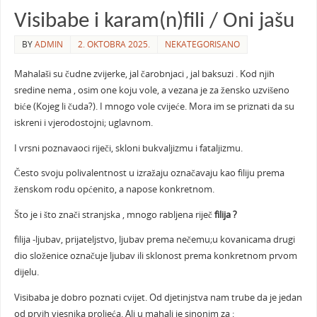
Visibabe i karam(n)fili / Oni jašu
BY
ADMIN
2. OKTOBRA 2025.
NEKATEGORISANO
Mahalaši su čudne zvijerke, jal čarobnjaci , jal baksuzi . Kod njih
sredine nema , osim one koju vole, a vezana je za žensko uzvišeno
biće (Kojeg li čuda?). I mnogo vole cvijeće. Mora im se priznati da su
iskreni i vjerodostojni; uglavnom.
I vrsni poznavaoci riječi, skloni bukvaljizmu i fataljizmu.
Često svoju polivalentnost u izražaju označavaju kao filiju prema
ženskom rodu općenito, a napose konkretnom.
Što je i što znači stranjska , mnogo rabljena riječ
filija ?
filija -ljubav, prijateljstvo, ljubav prema nečemu;u kovanicama drugi
dio složenice označuje ljubav ili sklonost prema konkretnom prvom
dijelu.
Visibaba je dobro poznati cvijet. Od djetinjstva nam trube da je jedan
od prvih vjesnika proljeća. Ali u mahali je sinonim za :