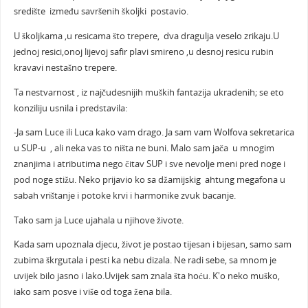
središte između savršenih školjki postavio.
U školjkama ,u resicama što trepere, dva dragulja veselo zrikaju.U
jednoj resici,onoj lijevoj safir plavi smireno ,u desnoj resicu rubin
kravavi nestašno trepere.
Ta nestvarnost , iz najčudesnijih muških fantazija ukradenih; se eto
konziliju usnila i predstavila:
-Ja sam Luce ili Luca kako vam drago. Ja sam vam Wolfova sekretarica
u SUP-u , ali neka vas to ništa ne buni. Malo sam jača u mnogim
znanjima i atributima nego čitav SUP i sve nevolje meni pred noge i
pod noge stižu. Neko prijavio ko sa džamijskig ahtung megafona u
sabah vrištanje i potoke krvi i harmonike zvuk bacanje.
Tako sam ja Luce ujahala u njihove živote.
Kada sam upoznala djecu, život je postao tijesan i bijesan, samo sam
zubima škrgutala i pesti ka nebu dizala. Ne radi sebe, sa mnom je
uvijek bilo jasno i lako.Uvijek sam znala šta hoću. K'o neko muško,
iako sam posve i više od toga žena bila.