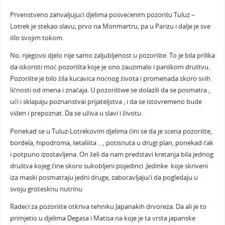
Prvenstveno zahvaljujući djelima posvećenim pozorišu Tuluz –
Lotrek je stekao slavu, prvo na Monmartru, pa u Parizu i dalje je sve
išlo svojim tokom.
No. njegovo djelo nije samo zaljubljenost u pozorište. To je bila prilika
da iskoristi moć pozorišta koje je ono zauzimalo i pariškom društvu.
Pozorište je bilo žila kucavica noćnog života i promenada skoro svih
ličnosti od imena i značaja. U pozorištwe se dolazili da se posmatra ,
uči i sklapaju poznanstvai prijateljstva , i da se istovremeno bude
viđen i prepoznat. Da se uživa u slavi i životu.
Ponekad se u Tuluz-Lotrekovim djelima čini se da je scena pozorište,
bordela, hipodroma, šetališta …, potisnuta u drugi plan, ponekad čak
i potpuno izostavljena. On želi da nam predstavi kretanja bila jednog
društva kojeg čine skoro sukobljeni pojedinci .Jedinke koje skriveni
iza maski posmatraju jedni druge, zaboravljajući da pogledaju u
svoju grotesknu nutrinu
Radeći za pozorište otkriva tehniku Japanakih drvoreza. Da ali je to
primjetio u djelima Degasa i Matisa na koje je ta vrsta japanske