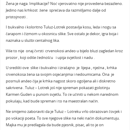
Žena je naga. Implikacije? Noć vjerovatno nije provedena bezazleno.
Jedino nas krhkost žene sprečava da razmišljamo dalje od
pristojnosti .
I bukvalno i koloritno Tuluz-Lotrek postavlja kosu, leđa i nogu sa
čarapom i čizmom u okosnicu slike. Sve ostalo je dekor, igra boja i
naznaka u službi centalnog lika.
Više to nije onaj čvrsti crvenokosi anđeo u bijelo bluzi zagledan kroz
prozor , koji odiše čednošću i upija svjetlost i nadu .
U središti ove slike i bukvalno i izražajno je lijepa , nježna , krhka
crvenokosa žena sa svojim osjećanjima i nedoumicama. Ona je
posrnuli anđeo čija je krhka nagost skoro ogoljena ali i diskretno
sakrivena . Tuluz – Lotrek još nije spreman pokazati golotinju
Karmen Guden u punom svjetlu. To će učiniti u nekom narednom
pokušaju, kad bude spreman i to na maestralan način.
Ne smijemo zaboraviti da je Tuluz – Lotreku vrlo obrazovan čovjek i
po vokaciji poeta. To sve njegove slike na neki način dokumentuju.
Majka mu je predlagala da bude pjesnik, pisac, ali to je on