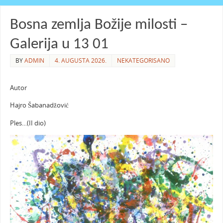
Bosna zemlja Božije milosti –
Galerija u 13 01
BY
ADMIN
4. AUGUSTA 2026.
NEKATEGORISANO
Autor
Hajro Šabanadžović
Ples…(II dio)