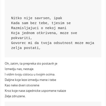
Nitko nije savrsen, ipak
Kada sam bez tebe, tjesim se
Razmisljajuci o nekoj mani
Koja jednom otkrivena, moze sve 
pokvariti,
Govorec mi da tvoja odsutnost moze moja 
zelja postati,
Oh, zatim, ta prepreka sto postavih je
Izmedju nas, nestaje.
I vidim tvoju cistocu u tvojim ocima.
Daljine koje leze izmedju mene i tebe
Kao neke dveri otvorene
Kroz koje nase zajednicke uspomene nalaze
Zelje zdruzene.