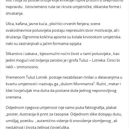
Kist i boja su postali oružje koje kritikuje i upire prstom u sveprisutnu
nepravdu . Istovremeno ruše se i krute umjetničke, slikarske forme i
shvatanja.
Ulica, kafana, javne kuća , pločnici crvenih fenjera, scene
svakodnevnice polusvijeta postaju nepresušni izvor motivacije, ali i
druženja. Ogromne količina apsinte su kolale krvotokom umjetnika.
neki su zastranjivali u jačim formama opijata.
Slikarstvo i zabava , bjesomučni noćni život u tami polusvijeta , kao
jedini mogući vid življenja zarobio je i grofa Tuluz – Lotreka. Cinici bi
rekli – smrtonosno.
Vremenom Tuluz Lotrek postaje nezabilazan činilac u dešavanjima u
kvartu umjetnosti i nazivaju ga „dušom Monmartra“. Ružni , metar i
žilet čovječuljak ima duha da postane duše jednog neponovljivog
vremena.
Odjednom njegova umjetnost nije samo puka faktografija, plakat
,poster, ilustracija ili print za časopise. Odjednom slike dobijaju dušu,
umišljaj, poetiku , autentično viđenje ili snoviđenje slomljenog , ali
nestašnog i života željnog čovječuljka.