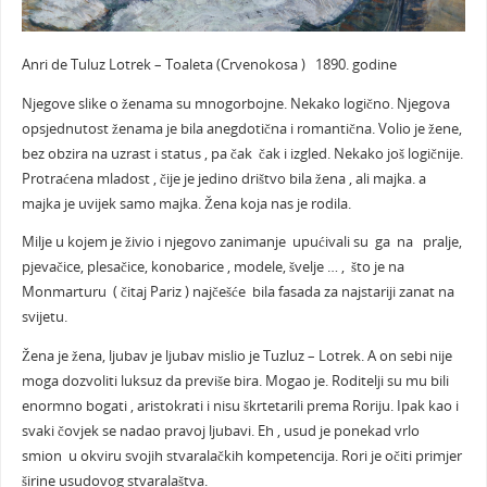
Anri de Tuluz Lotrek – Toaleta (Crvenokosa ) 1890. godine
Njegove slike o ženama su mnogorbojne. Nekako logično. Njegova
opsjednutost ženama je bila anegdotična i romantična. Volio je žene,
bez obzira na uzrast i status , pa čak čak i izgled. Nekako još logičnije.
Protraćena mladost , čije je jedino drištvo bila žena , ali majka. a
majka je uvijek samo majka. Žena koja nas je rodila.
Milje u kojem je živio i njegovo zanimanje upućivali su ga na pralje,
pjevačice, plesačice, konobarice , modele, švelje … , što je na
Monmarturu ( čitaj Pariz ) najčešće bila fasada za najstariji zanat na
svijetu.
Žena je žena, ljubav je ljubav mislio je Tuzluz – Lotrek. A on sebi nije
moga dozvoliti luksuz da previše bira. Mogao je. Roditelji su mu bili
enormno bogati , aristokrati i nisu škrtetarili prema Roriju. Ipak kao i
svaki čovjek se nadao pravoj ljubavi. Eh , usud je ponekad vrlo
smion u okviru svojih stvaralačkih kompetencija. Rori je očiti primjer
širine usudovog stvaralaštva.