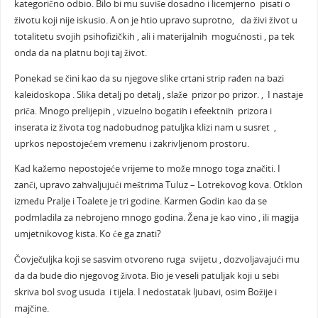
kategorično odbio. Bilo bi mu suviše dosadno i licemjerno pisati o
životu koji nije iskusio. A on je htio upravo suprotno, da živi život u
totalitetu svojih psihofizičkih , ali i materijalnih mogućnosti , pa tek
onda da na platnu boji taj život.
Ponekad se čini kao da su njegove slike crtani strip rađen na bazi
kaleidoskopa . Slika detalj po detalj , slaže prizor po prizor. , I nastaje
priča. Mnogo prelijepih , vizuelno bogatih i efeektnih prizora i
inserata iz života tog nadobudnog patuljka klizi nam u susret ,
uprkos nepostojećem vremenu i zakrivljenom prostoru.
Kad kažemo nepostojeće vrijeme to može mnogo toga značiti. I
zanči, upravo zahvaljujući meštrima Tuluz – Lotrekovog kova. Otklon
između Pralje i Toalete je tri godine. Karmen Godin kao da se
podmladila za nebrojeno mnogo godina. Žena je kao vino , ili magija
umjetnikovog kista. Ko će ga znati?
Čovječuljka koji se sasvim otvoreno ruga svijetu , dozvoljavajući mu
da da bude dio njegovog života. Bio je veseli patuljak koji u sebi
skriva bol svog usuda i tijela. I nedostatak ljubavi, osim Božije i
majčine.