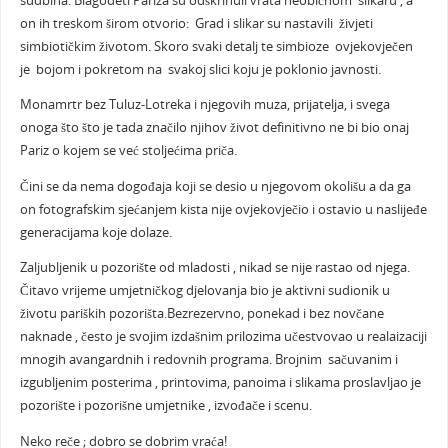
sudbina. Blagodeti Pariza su odškrinuli vrata neobičnom slikaru , a
on ih treskom širom otvorio: Grad i slikar su nastavili živjeti
simbiotičkim životom. Skoro svaki detalj te simbioze ovjekovječen
je bojom i pokretom na svakoj slici koju je poklonio javnosti.
Monamrtr bez Tuluz-Lotreka i njegovih muza, prijatelja, i svega
onoga što što je tada značilo njihov život definitivno ne bi bio onaj
Pariz o kojem se već stoljećima priča.
Čini se da nema dogođaja koji se desio u njegovom okolišu a da ga
on fotografskim sjećanjem kista nije ovjekovječio i ostavio u naslijeđe
generacijama koje dolaze.
Zaljubljenik u pozorište od mladosti , nikad se nije rastao od njega.
Čitavo vrijeme umjetničkog djelovanja bio je aktivni sudionik u
životu pariških pozorišta.Bezrezervno, ponekad i bez novčane
naknade , često je svojim izdašnim prilozima učestvovao u realaizaciji
mnogih avangardnih i redovnih programa. Brojnim sačuvanim i
izgubljenim posterima , printovima, panoima i slikama proslavljao je
pozorište i pozorišne umjetnike , izvođače i scenu.
Neko reče ; dobro se dobrim vraća!