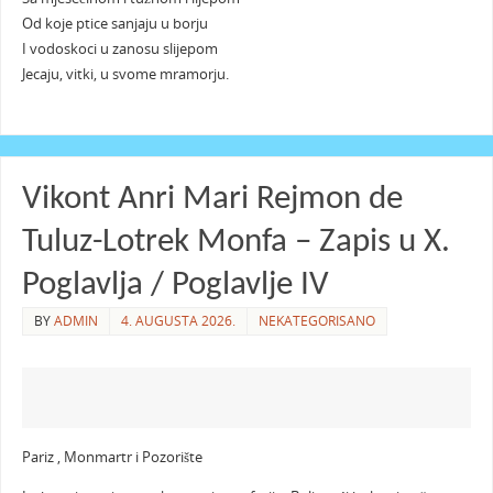
Od koje ptice sanjaju u borju
I vodoskoci u zanosu slijepom
Jecaju, vitki, u svome mramorju.
Vikont Anri Mari Rejmon de
Tuluz-Lotrek Monfa – Zapis u X.
Poglavlja / Poglavlje IV
BY
ADMIN
4. AUGUSTA 2026.
NEKATEGORISANO
Pariz , Monmartr i Pozorište