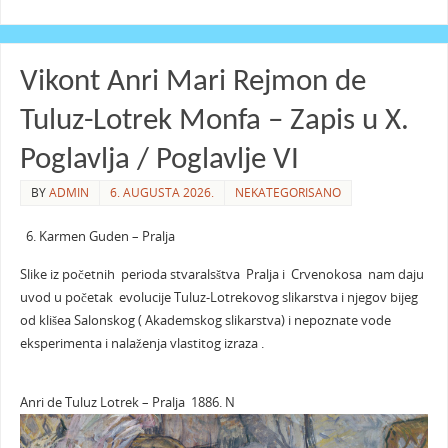
Vikont Anri Mari Rejmon de
Tuluz-Lotrek Monfa – Zapis u X.
Poglavlja / Poglavlje VI
BY
ADMIN
6. AUGUSTA 2026.
NEKATEGORISANO
Karmen Guden – Pralja
Slike iz početnih perioda stvaralsštva Pralja i Crvenokosa nam daju
uvod u početak evolucije Tuluz-Lotrekovog slikarstva i njegov bijeg
od klišea Salonskog ( Akademskog slikarstva) i nepoznate vode
eksperimenta i nalaženja vlastitog izraza .
Anri de Tuluz Lotrek – Pralja 1886. N