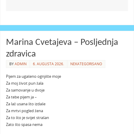
Marina Cvetajeva – Posljednja
zdravica
BY
ADMIN
6. AUGUSTA 2026.
NEKATEGORISANO
Pijem za ugašeno ognjište moje
Za moj život pun žala
Za samovanje u dvoje
Za tebe pijem ja –
Za laž usana što izdaše
Za mrtvi pogled žena
Za to što je svijet strašan
Zato što spasa nema