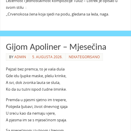
Ležernost i jednostavnost kompozicije Tuluz – Lotrek je opisao u
svom stilu :
„Crvenokosa žena koja sjedi na podu, gledana sa leđa, naga.
Gijom Apoliner – Mjesečina
BY
ADMIN
5. AUGUSTA 2026.
NEKATEGORISANO
Pejzaž bez premca, to je vaša duša
Gde idu ljupke maske, plešu krinke,
A svi, dok zvonka lauta se sluša,
Ko da su tužni ispod čudne šminke.
Premda u pjesmi sjetno im trepere,
Pobjeda ljubavi, život dnevnog sjaja
U sreću kao da nemaju vjere,
A pjesma im se s mjesečinom spaja.
Sa mjesečinom i tužnom i lijepom