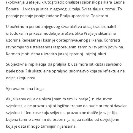
školovanja u ateljeu krutog tradicionaliste i salonskog slikara Leona
Bonata . I vidan je uticaj njegovog učitelja. Svi se slažu u tome . To
postaje postaje jasnije kada se Pralja uporedi sa Toaletom.
U početnom periodu njegovog stvaralaštva uticaj tradicionalnih i
ortodoksnih prikaza modela je izražen. Slika Pralja je slikana na
uzorima Renesanse i kasnije opšteprihvaćenog slikanja. Kontrasti
ravnomjerno ustalasanih i raspoređenih tamnih i svijetlih površina.
Karmen je obučena u izrazito jarkoj ispranoj bijeloj bluzi.
Subjektivna implikacija da praljina bluza mora biti čista i savršeno
bijele boje ? ili ukazuje na opraljino siromaštvo koja se reflektuje na
odjeću koju nosi.
Vjerovatno ima i toga.
Ali , slikarev cilj je da bluza ( samim tim lik pralje ) bude izvor
svjetlosti , a ne prozor koji bi logično trebao da bude prirodni davalac
svjetlosti. Deo kose koju svijetlost prozora ne dotiče je svijetlija,
bojena tamno crvenim do braon nijansi, za razliku od osvjetljene
koja je data mnogo tamnijim nijansama.