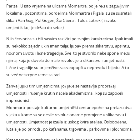
Pariza . U isto vrijeme na ulicama Momartra, bolje reći u zagušljivim
lokalima , pozorištima, bordelima Monmartra i Pigala su se susretali
slikari Van Gog, Pol Gogen, Žorž Sera , Tuluz Lotrek ( i svako
umjentik koji je držao do sebe ) .
Njih četvorica su bili sasvim različiti po svojim karakterima. Ipak imali
su nekoliko zajedničkih imenitelja: ljubav prema slikarstvu, apsintu,
noćnom životu i lične tragedije. Sve to je stvorilo neke spone među
njima, koja je dovela do male revolucije u slikarstvu i umjetnosti.
Lične tragedije su prijemčive za sveopopštu neprevdu i bijedu. A to
su već neiscrpne teme za rad.
Zahvaljujući tim umjetnicima, još jače se nastavlja probražaj
umjetnosti i rušenje krutih načela akademizma , koji su započeli
impresionisti.
Monmartr postaje kulturno umjetnički centar epohe na prelazu dva
vijeka u kome su se desile revolucionarne promjene u slikarstvu i
umjetnosti. Umjetnost je izašla iz uskog kvira ateljea. Oslobođena,
lutala je po prirodi , po kafanama, trgovima , parkovima i pločnicima.