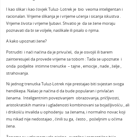
I kao slikar i kao čovjek Tuluz- Lotrek je bio veoma inteligentan i
racionalan. Vrijeme slikanja je i vrijeme učenja i sicanja iskustva .
Vrijeme života i vrijeme ljubavi. Shvatio je da se žene moraju
poznavati da bi se voljele, naslikale ili pisalo o njima.
A kako upoznati žene?
Potruditi i nači načina da je privučeš, da je osvojiš ili barem
zainteresuješ da provede vrijeme sa tobom : Tada se upoznate i
onda podjelite intimne trenutke – tajne , emocije , nade , želje ,
strahovanja.
Ni jednog trenutka Tuluz-Lotrek nije prestajao biti svjestan svoga
hendikepa. Našao je načina d da bude popularan i privlačan
ženama. Inteligentnim povezivanjem obrazovanja, pričljivosti,
aristokratskih manira i uglađenosti kombinovani sa bojažljivošću , ali
i drskošću invalida u ophođenju sa ženama, i normalno novac koji
mu nikad nije nedostajao , činili su ga, često , poželjnim u očima
žena.