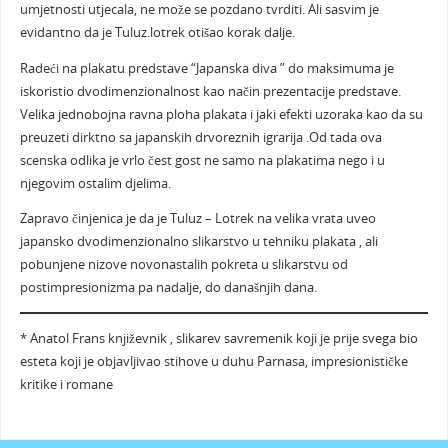
umjetnosti utjecala, ne može se pozdano tvrditi. Ali sasvim je
evidantno da je Tuluz.lotrek otišao korak dalje.
Radeći na plakatu predstave “Japanska diva ” do maksimuma je
iskoristio dvodimenzionalnost kao način prezentacije predstave.
Velika jednobojna ravna ploha plakata i jaki efekti uzoraka kao da su
preuzeti dirktno sa japanskih drvoreznih igrarija .Od tada ova
scenska odlika je vrlo čest gost ne samo na plakatima nego i u
njegovim ostalim djelima.
Zapravo činjenica je da je Tuluz – Lotrek na velika vrata uveo
japansko dvodimenzionalno slikarstvo u tehniku plakata , ali
pobunjene nizove novonastalih pokreta u slikarstvu od
postimpresionizma pa nadalje, do današnjih dana.
* Anatol Frans književnik , slikarev savremenik koji je prije svega bio
esteta koji je objavljivao stihove u duhu Parnasa, impresionističke
kritike i romane