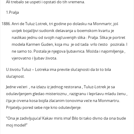
Ali trebalo se uspeti i opstati do tih vremena.
1.Pralja
Anri de Tuluz Lotrek, tri godine po dolasku na Monmartr, još
uvijek bojažljivi sudionik dešavanja u boemskom kvartu je
naslikao jednu od svojih najčuvenijih slika : Pralja. Slika je portret
modela Karmen Guden, koja mu je od tada vrlo često pozirala. I
ne samo to. Postala je njegova ljubavnica. Možda i najomiljenija ,
vjerovatno i ljubav života.
U životu Tuluz – Lotreka ima previše slučajnosti da bi to bila
slučajnost.
Jedne večeri , na izlazu iz jednog restorana , Tuluz-Lotrek je sa
oduševljenjem gledao misterioznu , razigranu i lepršavu mladu ženu ,
čija je crvena kosa bojila zlaćanim tonovima veče na Monmartru.
Prijatelju pored sebe nije krio oduševljenje:
“Ona je zadivljujuća! Kakav miris ima! Bilo bi tako divno da ona bude
moj model!”