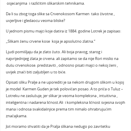
osjećanjima i različitim slikarskim tehnikama.
Da li su zbog toga slike sa Crvenokosom Karmen tako životne ,
uvjerljive i gledaocu veoma bliske?
U jednom pismu majci koje datira iz 1884. godine Lotrek je zapisao:
„Slikam ženu crvene kose koja je apsolutno zlatna.“
Ljudi pomišljaju da je zlato žuto. Ali boja pravog, starog i
najvrijednijeg zlata je crvena. ali zapitamo se da nije Rori mislio na
dušu crvenokose. predstaviti , odnosno pisati majci o nekoj ženi ,
uvijek znači biti zaljubljen u to biće.
Opisati sliku Pralje a ne uporediti je sa nekom drugom slikom u kojoj
je model Karmen Guden je tek polovičan posao. A to priča o Tuluz –
Lotreku ne zaslužuje, jer slikar je veoma kompleksna , intuitivna ,
inteligentna i nadarena ličnost.Ali i kompleksna ličnost svjesna svojih
mana i odnosa svakidašnjice prema tim nimalo ohrabrujućim
značajkama.
Još moramo shvatiti da je Pralja slikana nedugo po završetku