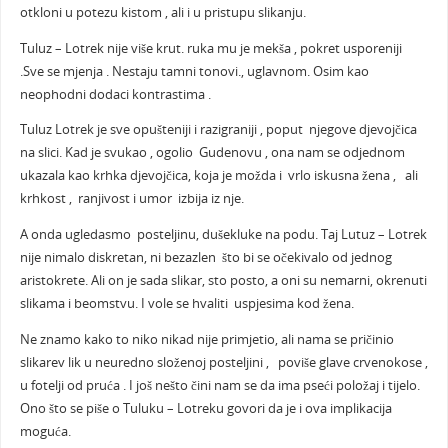
otkloni u potezu kistom , ali i u pristupu slikanju.
Tuluz – Lotrek nije više krut. ruka mu je mekša , pokret usporeniji
.Sve se mjenja . Nestaju tamni tonovi., uglavnom. Osim kao
neophodni dodaci kontrastima .
Tuluz Lotrek je sve opušteniji i razigraniji , poput njegove djevojčica
na slici. Kad je svukao , ogolio Gudenovu , ona nam se odjednom
ukazala kao krhka djevojčica, koja je možda i vrlo iskusna žena , ali
krhkost , ranjivost i umor izbija iz nje.
A onda ugledasmo posteljinu, dušekluke na podu. Taj Lutuz – Lotrek
nije nimalo diskretan, ni bezazlen što bi se očekivalo od jednog
aristokrete. Ali on je sada slikar, sto posto, a oni su nemarni, okrenuti
slikama i beomstvu. I vole se hvaliti uspjesima kod žena.
Ne znamo kako to niko nikad nije primjetio, ali nama se pričinio
slikarev lik u neuredno složenoj posteljini , poviše glave crvenokose ,
u fotelji od pruća . I još nešto čini nam se da ima pseći položaj i tijelo.
Ono što se piše o Tuluku – Lotreku govori da je i ova implikacija
moguća.