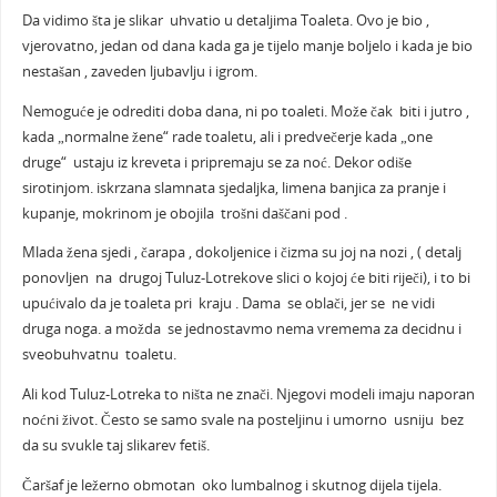
Da vidimo šta je slikar uhvatio u detaljima Toaleta. Ovo je bio ,
vjerovatno, jedan od dana kada ga je tijelo manje boljelo i kada je bio
nestašan , zaveden ljubavlju i igrom.
Nemoguće je odrediti doba dana, ni po toaleti. Može čak biti i jutro ,
kada „normalne žene“ rade toaletu, ali i predvečerje kada „one
druge“ ustaju iz kreveta i pripremaju se za noć. Dekor odiše
sirotinjom. iskrzana slamnata sjedaljka, limena banjica za pranje i
kupanje, mokrinom je obojila trošni daščani pod .
Mlada žena sjedi , čarapa , dokoljenice i čizma su joj na nozi , ( detalj
ponovljen na drugoj Tuluz-Lotrekove slici o kojoj će biti riječi), i to bi
upućivalo da je toaleta pri kraju . Dama se oblači, jer se ne vidi
druga noga. a možda se jednostavmo nema vremema za decidnu i
sveobuhvatnu toaletu.
Ali kod Tuluz-Lotreka to ništa ne znači. Njegovi modeli imaju naporan
noćni život. Često se samo svale na posteljinu i umorno usniju bez
da su svukle taj slikarev fetiš.
Čaršaf je ležerno obmotan oko lumbalnog i skutnog dijela tijela.