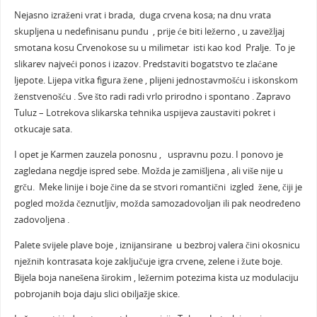
Nejasno izraženi vrat i brada, duga crvena kosa; na dnu vrata
skupljena u nedefinisanu punđu , prije će biti ležerno , u zavežljaj
smotana kosu Crvenokose su u milimetar isti kao kod Pralje. To je
slikarev najveći ponos i izazov. Predstaviti bogatstvo te zlaćane
ljepote. Lijepa vitka figura žene , plijeni jednostavmošću i iskonskom
ženstvenošću . Sve što radi radi vrlo prirodno i spontano . Zapravo
Tuluz – Lotrekova slikarska tehnika uspijeva zaustaviti pokret i
otkucaje sata.
I opet je Karmen zauzela ponosnu , uspravnu pozu. I ponovo je
zagledana negdje ispred sebe. Možda je zamišljena , ali više nije u
grču. Meke linije i boje čine da se stvori romantični izgled žene, čiji je
pogled možda čeznutljiv, možda samozadovoljan ili pak neodređeno
zadovoljena .
Palete svijele plave boje , iznijansirane u bezbroj valera čini okosnicu
nježnih kontrasata koje zaključuje igra crvene, zelene i žute boje.
Bijela boja nanešena širokim , ležernim potezima kista uz modulaciju
pobrojanih boja daju slici obiljažje skice.