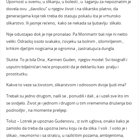
Upornost u svemu, u slikanju, u bolesti , u taganju za nepoznatim je
dovela ovu „đavolicu“ u njegov život i na slikarsko platno, da
generacijama koje tek treba do stasuju pokažu šta je vrhunsko
slikarstvo. Ili jasnije rečeno, kako se nekada sa ljubavlju slikalo.
Nije odustajao dok je nije pronašao. Pa Monmartr baš nije ni nešto
veliki. Odrasloj osobi svakako, čovjeku sa bolnim , izlomnljenim ,
krhkim dječijim nogicama je ogromna , zastrašujuća đungla.
Slutite. To je bila Ona , Karmen Guden, njegov model. Svi biografi i
usputni bilježničari neće propustiti da je deklarišu kao pralju i
prostitutku.
Kakve to veze sa životom, slikarstvom i odnosom dvoje ljudi ima?
Trebali su jedno drugom, našli se , ponudili i dali , a i uzeli sve što im
se svidjelo. Život je i jednom i drugom u tim vremenima druženja bio
podnošljiv , na momente prelijep.
Toluz – Lotrek je upoznao Gudenovu , iz svih uglova, onako kako je
zamislio da treba da upozna ženu koju će da slika. I voli . I volio je i
slikao , neumorno i sa strašću, u različitim pozama, ambijentima,