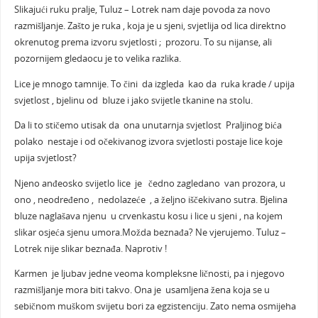
Slikajući ruku pralje, Tuluz – Lotrek nam daje povoda za novo
razmišljanje. Zašto je ruka , koja je u sjeni, svjetlija od lica direktno
okrenutog prema izvoru svjetlosti ; prozoru. To su nijanse, ali
pozornijem gledaocu je to velika razlika.
Lice je mnogo tamnije. To čini da izgleda kao da ruka krade / upija
svjetlost , bjelinu od bluze i jako svijetle tkanine na stolu.
Da li to stičemo utisak da ona unutarnja svjetlost Praljinog bića
polako nestaje i od očekivanog izvora svjetlosti postaje lice koje
upija svjetlost?
Njeno anđeosko svijetlo lice je čedno zagledano van prozora, u
ono , neodređeno , nedolazeće , a željno iščekivano sutra. Bjelina
bluze naglašava njenu u crvenkastu kosu i lice u sjeni , na kojem
slikar osjeća sjenu umora.Možda beznađa? Ne vjerujemo. Tuluz –
Lotrek nije slikar beznađa. Naprotiv !
Karmen je ljubav jedne veoma kompleksne ličnosti, pa i njegovo
razmišljanje mora biti takvo. Ona je usamljena žena koja se u
sebičnom muškom svijetu bori za egzistenciju. Zato nema osmijeha