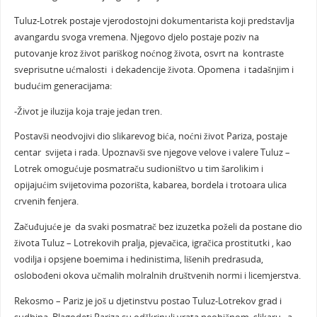
Tuluz-Lotrek postaje vjerodostojni dokumentarista koji predstavlja
avangardu svoga vremena. Njegovo djelo postaje poziv na
putovanje kroz život pariškog noćnog života, osvrt na kontraste
sveprisutne ućmalosti i dekadencije života. Opomena i tadašnjim i
budućim generacijama:
-Život je iluzija koja traje jedan tren.
Postavši neodvojivi dio slikarevog bića, noćni život Pariza, postaje
centar svijeta i rada. Upoznavši sve njegove velove i valere Tuluz –
Lotrek omogućuje posmatraču sudioništvo u tim šarolikim i
opijajućim svijetovima pozorišta, kabarea, bordela i trotoara ulica
crvenih fenjera.
Začuđujuće je da svaki posmatrač bez izuzetka poželi da postane dio
života Tuluz – Lotrekovih pralja, pjevačica, igračica prostitutki , kao
vodilja i opsjene boemima i hedinistima, lišenih predrasuda,
oslobođeni okova učmalih molralnih društvenih normi i licemjerstva.
Rekosmo – Pariz je još u djetinstvu postao Tuluz-Lotrekov grad i