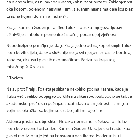
na njenom licu, ali ni ravnodušnosti, čak ni zabrinutosti. Zaklonjenost
oka kosom, bojenom najsvijetlijijim , zlaćanim nijansima daje licu blag
izraz na kojem dominira nada (?) .
Pralja Karmen Goden je anđeo Tuluz- Lotreka , njegova ljubav,
učinivši je simbolom plemenite čistoće , podario joj vječnost.
Nepodijeljeno je mišljenje da je Pralja jedno od najkopleksnijih Tuluz-
Lotrekovih dijela, daleko složenije nego svi njegovi prikazi iz bordela,
kabarea, cirkusa i plesnih dvorana širom Pariza, sa kraja tog
mističnog XIX vijeka.
2.Toaleta
Na suprot Pralji , Toaleta je slikana nekoliko godina kasnije, kada je
Tuluz već uveliko pobjegao od klišea u slikarstvu, oslobodio se tabua
akademske prošlosti i počinjao sticati slavu u umjetnosti i u miljeu
kojim se okružio i sa kojim se družio , ali i mnogo šire.
Akterica je ista na obje slike. Nekako normalno i očekivano . Tuluz –
Lotrekov crvenokosi anđeo Karmen Guden. Uz svjetlost i nadu kao
glavni motiv ona je jedina konstanta na slikama. Evidentni su i