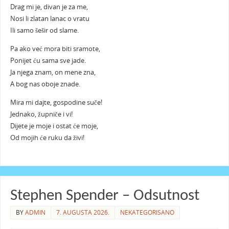
Drag mi je, divan je za me,
Nosi li zlatan lanac o vratu
Ili samo šešir od slame.
Pa ako već mora biti sramote,
Ponijet ću sama sve jade.
Ja njega znam, on mene zna,
A bog nas oboje znade.
Mira mi dajte, gospodine suče!
Jednako, župniče i vi!
Dijete je moje i ostat će moje,
Od mojih će ruku da živi!
Stephen Spender – Odsutnost
BY
ADMIN
7. AUGUSTA 2026.
NEKATEGORISANO