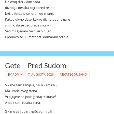
Na ovoj slici vidim sada
divnoga dečaka koji pored česme
leži, biće da je umoran od trčanja.
Kakvo divno dete; kakvo divno podne ga je
smirilo da se već preda snu. –
Sedim i gledam tako jako dugo.
I ponovo se u umetnosti odmaram od nje.
Gete – Pred Sudom
BY
ADMIN
7. AUGUSTA 2026.
NEKATEGORISANO
S kime sam zanijela, neću vam reći,
Ma umrla ovog trena
Vi pljujete na pod: gledaj te kurve!
A ipak sam čestita žena.
S kime se ljubim, neću vam reći.