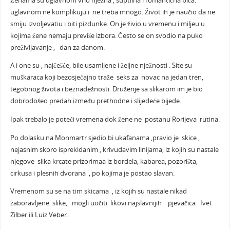
Ženama su uglavnom vrlo nježna , suptilna i romantična bića.
uglavnom ne komplikuju i ne treba mnogo. Život ih je naučio da ne
smiju izvoljevatiu i biti pizdunke. On je živio u vremenu i miljeu u
kojima žene nemaju previše izbora. Često se on svodio na puko
preživljavanje , dan za danom.
A i one su , najčešće, bile usamljene i željne nježnosti . Site su
muškaraca koji bezosjećajno traže seks za novac na jedan tren,
tegobnog života i beznadežnosti. Druženje sa slikarom im je bio
dobrodošeo predah između prethodne i slijedeće bijede.
Ipak trebalo je poteći vremena dok žene ne postanu Rorijeva rutina.
Po dolasku na Monmartr sjedio bi ukafanama ,pravio je skice ,
nejasnim skoro isprekidanim , krivudavim linijama, iz kojih su nastale
njegove slika krcate prizorimaa iz bordela, kabarea, pozorišta,
cirkusa i plesnih dvorana , po kojima je postao slavan.
Vremenom su se na tim skicama , iz kojih su nastale nikad
zaboravljene slike, mogli uočiti likovi najslavnijih pjevačica Ivet
Zilber ili Luiz Veber.