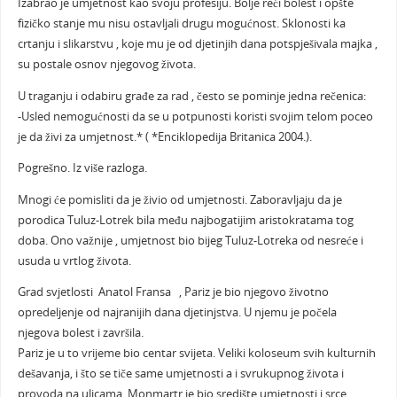
Izabrao je umjetnost kao svoju profesiju. Bolje reći bolest i opšte
fizičko stanje mu nisu ostavljali drugu mogućnost. Sklonosti ka
crtanju i slikarstvu , koje mu je od djetinjih dana potspješivala majka ,
su postale osnov njegovog života.
U traganju i odabiru građe za rad , često se pominje jedna rečenica:
-Usled nemogućnosti da se u potpunosti koristi svojim telom poceo
je da živi za umjetnost.* ( *Enciklopedija Britanica 2004.).
Pogrešno. Iz više razloga.
Mnogi će pomisliti da je živio od umjetnosti. Zaboravljaju da je
porodica Tuluz-Lotrek bila među najbogatijim aristokratama tog
doba. Ono važnije , umjetnost bio bijeg Tuluz-Lotreka od nesreće i
usuda u vrtlog života.
Grad svjetlosti Anatol Fransa , Pariz je bio njegovo životno
opredeljenje od najranijih dana djetinjstva. U njemu je počela
njegova bolest i završila.
Pariz je u to vrijeme bio centar svijeta. Veliki koloseum svih kulturnih
dešavanja, i što se tiče same umjetnosti a i svrukupnog života i
provoda na ulicama. Monmartr je bio središte umjetnosti i srce