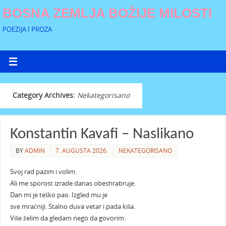
BOSNA ZEMLJA BOŽIJE MILOSTI
POEZIJA I PROZA
Category Archives:
Nekategorisano
Konstantin Kavafi – Naslikano
BY
ADMIN
7. AUGUSTA 2026.
NEKATEGORISANO
Svoj rad pazim i volim.
Ali me sporost izrade danas obeshrabruje.
Dan mi je teško pao. Izgled mu je
sve mračniji. Stalno duva vetar i pada kiša.
Više želim da gledam nego da govorim.