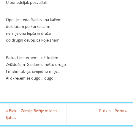
U ponedeljak posvađali.
Opet je sreda. Sad svima kažem
dok lutam po korzu sam:
ne, nije ona lepša ni d
raža
od drugih devojčica koje znam.
Pa kad je sretnem – oči krijem.
Zviždućem. Gledam u nešto drugo.
I mislim: zbilja, svejedno mi je…
Al okrećem se dugo… dugo…
«
Bleki – Zemlje Božije milosti i
Puškin – Poziv
»
ljubav