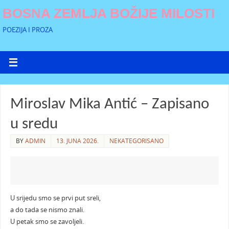
BOSNA ZEMLJA BOŽIJE MILOSTI
POEZIJA I PROZA
Miroslav Mika Antić – Zapisano
u sredu
BY
ADMIN
13. JUNA 2026.
NEKATEGORISANO
U srijedu smo se prvi put sreli,
a do tada se nismo znali.
U petak smo se zavoljeli.