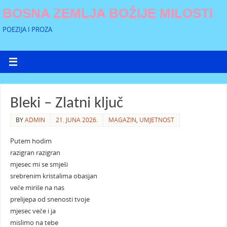
BOSNA ZEMLJA BOŽIJE MILOSTI
POEZIJA I PROZA
Bleki – Zlatni ključ
BY
ADMIN
21. JUNA 2026.
MAGAZIN
,
UMJETNOST
Putem hodim
razigran razigran
mjesec mi se smješi
srebrenim kristalima obasjan
veče miriše na nas
prelijepa od snenosti tvoje
mjesec veče i ja
mislimo na tebe