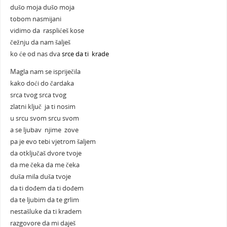
dušo moja dušo moja
tobom nasmijani
vidimo da rasplićeš kose
čežnju da nam šalješ
ko će od nas dva
srce da ti krade
Magla nam se ispriječila
kako doći do čardaka
srca tvog srca tvog
zlatni ključ ja ti nosim
u srcu svom srcu svom
a se ljubav njime zove
pa je evo tebi vjetrom šaljem
da otključaš dvore tvoje
da me čeka da me čeka
duša mila duša tvoje
da ti dođem da ti dođem
da te ljubim da te grlim
nestašluke da ti kradem
razgovore da mi daješ