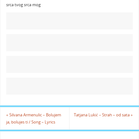
srca tvog srca mog
«
Silvana Armenulic – Bolujem
Tatjana Lukić – Strah – od sata
»
ja, bolujes ti / Song – Lyrics