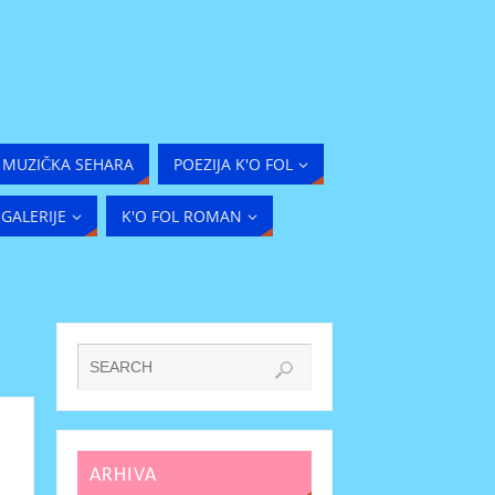
MUZIČKA SEHARA
POEZIJA K'O FOL
GALERIJE
K'O FOL ROMAN
ARHIVA