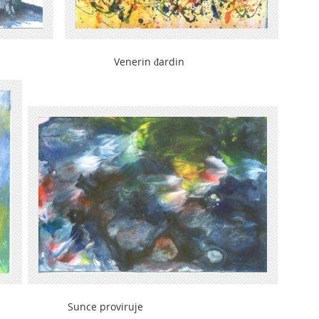
enerin đardin
ce proviruje