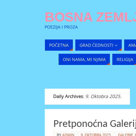
BOSNA ZEMLJ
POEZIJA I PROZA
POČETNA
GRAD ČEDNOSTI
AM
ONI NAMA, MI NJIMA
RELIGIJA
Daily Archives:
9. Oktobra 2025.
Pretponoćna Galerij
BY
ADMIN
9. OKTOBRA 2025.
GALERIJE
,