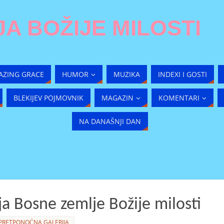
A BOŽIJE MILOSTI
AZING GRACE
HUMOR
MUZIKA
INDEXI I GOSTI
BLEKIJEV POJMOVNIK
MAGAZIN
KOMENTARI
NA DANAŠNJI DAN
a Bosne zemlje Božije milosti
PRETPONOĆNA GALERIJA