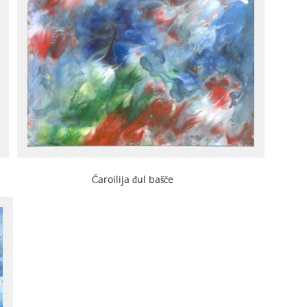
aroilija đul bašče