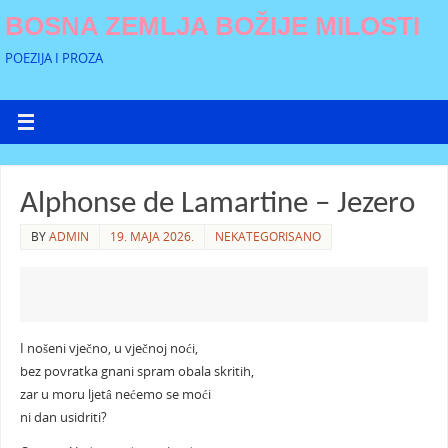
BOSNA ZEMLJA BOŽIJE MILOSTI
POEZIJA I PROZA
Alphonse de Lamartine – Jezero
BY
ADMIN
19. MAJA 2026.
NEKATEGORISANO
I nošeni vječno, u vječnoj noći,
bez povratka gnani spram obala skritih,
zar u moru ljetâ nećemo se moći
ni dan usidriti?