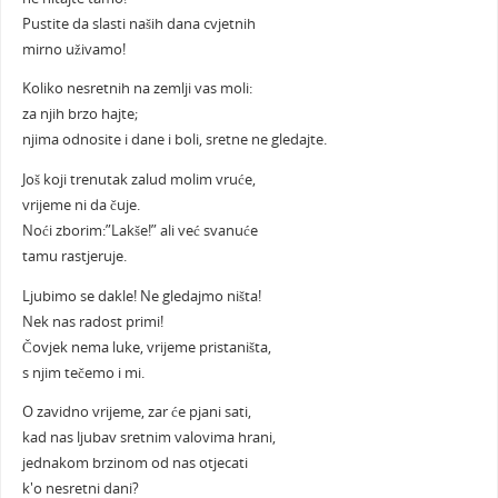
Pustite da slasti naših dana cvjetnih
mirno uživamo!
Koliko nesretnih na zemlji vas moli:
za njih brzo hajte;
njima odnosite i dane i boli, sretne ne gledajte.
Još koji trenutak zalud molim vruće,
vrijeme ni da čuje.
Noći zborim:”Lakše!” ali već svanuće
tamu rastjeruje.
Ljubimo se dakle! Ne gledajmo ništa!
Nek nas radost primi!
Čovjek nema luke, vrijeme pristaništa,
s njim tečemo i mi.
O zavidno vrijeme, zar će pjani sati,
kad nas ljubav sretnim valovima hrani,
jednakom brzinom od nas otjecati
k'o nesretni dani?