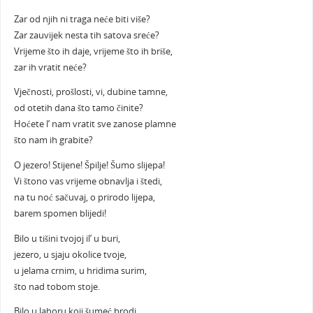
Zar od njih ni traga neće biti više?
Zar zauvijek nesta tih satova sreće?
Vrijeme što ih daje, vrijeme što ih briše,
zar ih vratit neće?
Vječnosti, prošlosti, vi, dubine tamne,
od otetih dana što tamo činite?
Hoćete l’ nam vratit sve zanose plamne
što nam ih grabite?
O jezero! Stijene! Špilje! Šumo slijepa!
Vi štono vas vrijeme obnavlja i štedi,
na tu noć sačuvaj, o prirodo lijepa,
barem spomen blijedi!
Bilo u tišini tvojoj il’ u buri,
jezero, u sjaju okolice tvoje,
u jelama crnim, u hridima surim,
što nad tobom stoje.
Bilo u lahoru koji šumeć brodi,