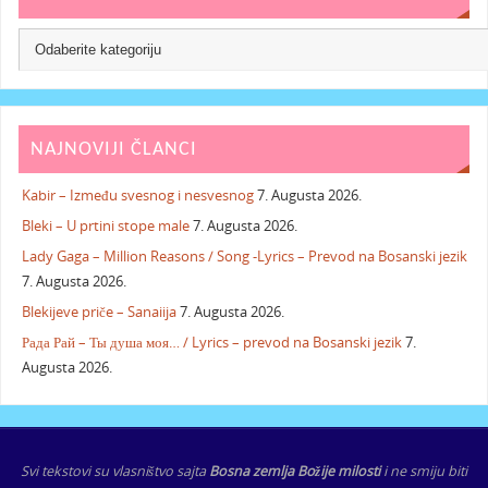
NAJNOVIJI ČLANCI
Kabir – Između svesnog i nesvesnog
7. Augusta 2026.
Bleki – U prtini stope male
7. Augusta 2026.
Lady Gaga – Million Reasons / Song -Lyrics – Prevod na Bosanski jezik
7. Augusta 2026.
Blekijeve priče – Sanaiija
7. Augusta 2026.
Рада Рай – Ты душа моя… / Lyrics – prevod na Bosanski jezik
7.
Augusta 2026.
Svi tekstovi su vlasništvo sajta
Bosna zemlja Božije milosti
i ne smiju biti