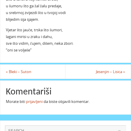
u šumoru što ga žal žalu predaje,
u srebrnoj zvijezdi što u tvojoj vodi
blijedim sija sjajem.
Vjetar što jauče, trska što šumori,
lagani mirisi u zraku i dahu,
sve što vidim, čujem, dišem, neka zbori:
“oni se volješe”
«
Bleki – Suton
Jesenjin – Lisica
»
Komentariši
Morate biti
prijavljeni
da biste objavili komentar.