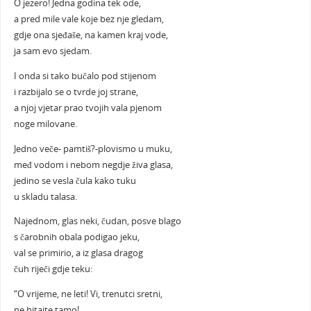
O jezero! Jedna godina tek ode,
a pred mile vale koje bez nje gledam,
gdje ona sjeđaše, na kamen kraj vode,
ja sam evo sjedam.
I onda si tako bučalo pod stijenom
i razbijalo se o tvrde joj strane,
a njoj vjetar prao tvojih vala pjenom
noge milovane.
Jedno veče- pamtiš?-plovismo u muku,
međ vodom i nebom negdje živa glasa,
jedino se vesla čula kako tuku
u skladu talasa.
Najednom, glas neki, čudan, posve blago
s čarobnih obala podigao jeku,
val se primirio, a iz glasa dragog
čuh riječi gdje teku:
“O vrijeme, ne leti! Vi, trenutci sretni,
ne hitajte tamo!