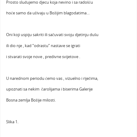
Prosto sluđujemo djecu koja nevino i sa radošću
hoće samo da uživaju u Božijim blagodatima…
Oni koji uspiju sakriti ili sačuvati svoju djetinju dušu
ili dio nje , kad “odrastu” nastave se igrati
i stvarati svoje nove , predivne svijetove .
U narednom periodu ćemo vas , vizuelno i riječima,
upoznati sa nekim čarolijama i biserima Galerije
Bosna zemlja Božije milosti.
Slika 1.