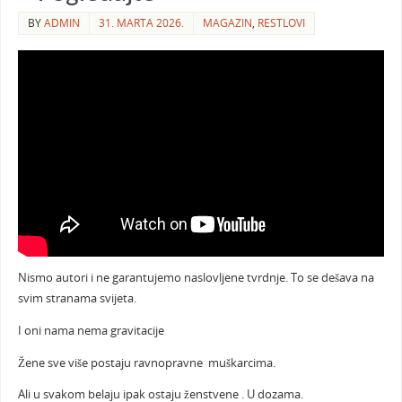
BY
ADMIN
31. MARTA 2026.
MAGAZIN
,
RESTLOVI
Nismo autori i ne garantujemo naslovljene tvrdnje. To se dešava na
svim stranama svijeta.
I oni nama nema gravitacije
Žene sve više postaju ravnopravne muškarcima.
Ali u svakom belaju ipak ostaju ženstvene . U dozama.