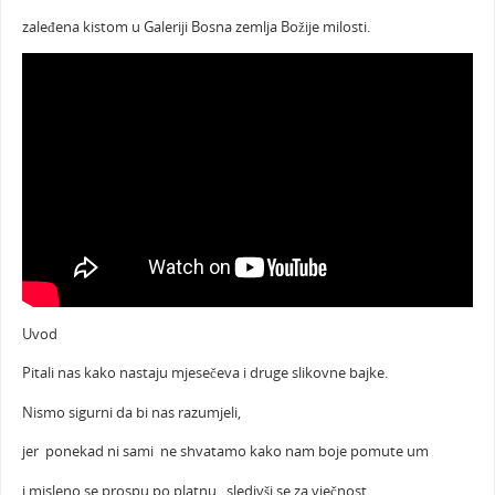
zaleđena kistom u Galeriji Bosna zemlja Božije milosti.
Uvod
Pitali nas kako nastaju mjesečeva i druge slikovne bajke.
Nismo sigurni da bi nas razumjeli,
jer ponekad ni sami ne shvatamo kako nam boje pomute um
i misleno se prospu po platnu , sledivši se za vječnost.