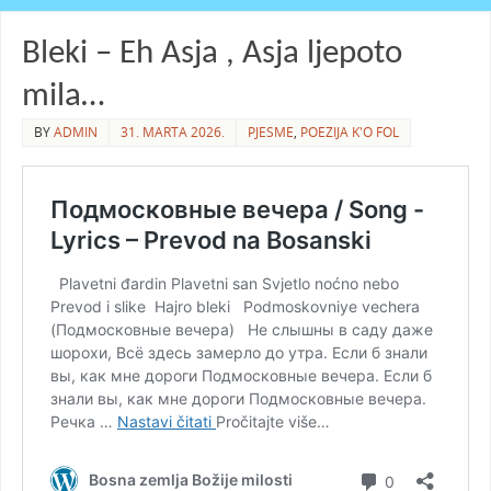
Bleki – Eh Asja , Asja ljepoto
mila…
BY
ADMIN
31. MARTA 2026.
PJESME
,
POEZIJA K'O FOL