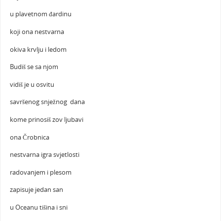
u plavetnom đardinu
koji ona nestvarna
okiva krvlju i ledom
Budiš se sa njom
vidiš je u osvitu
savršenog snježnog dana
kome prinosiš zov ljubavi
ona Črobnica
nestvarna igra svjetlosti
radovanjem i plesom
zapisuje jedan san
u Oceanu tišina i sni