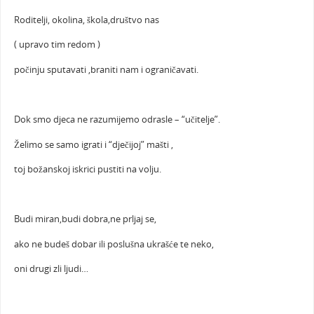
Roditelji, okolina, škola,društvo nas
( upravo tim redom )
počinju sputavati ,braniti nam i ograničavati.
Dok smo djeca ne razumijemo odrasle – “učitelje”.
Želimo se samo igrati i “dječijoj” mašti ,
toj božanskoj iskrici pustiti na volju.
Budi miran,budi dobra,ne prljaj se,
ako ne budeš dobar ili poslušna ukrašće te neko,
oni drugi zli ljudi…