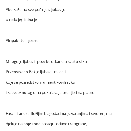
Ako kažemo sve počinje s ljubavlju ,
u redu je; istina je.
Ali ipak , to nije sve!
Mnogo je ljubavi i poetike utkano u svaku sliku.
Prvenstveno Božije ljubavi i milosti,
koje se posredstvom umjentikovih ruku
i zabezeknutog uma pokušavaju prenijeti na platno.
Fasciniranost Božijim blagodatima ,stvaranjima i stvorenjima ,
djeluje na boje i one postaju odane i razigrane,