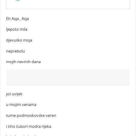
Eh Asja , Asja
ljepoto mila
djevuško moja
neprebolu
mojih nevinih dana
još uvijek
u mojim venama
šume podmoskovske večeri
i tiho žubori modra rijeka