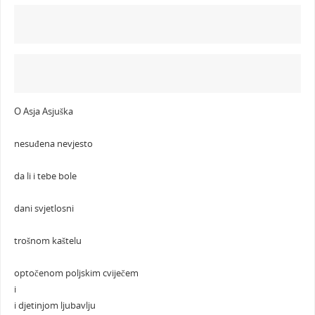
O Asja Asjuška
nesuđena nevjesto
da li i tebe bole
dani svjetlosni
trošnom kaštelu
optočenom poljskim cviječem
i
i djetinjom ljubavlju