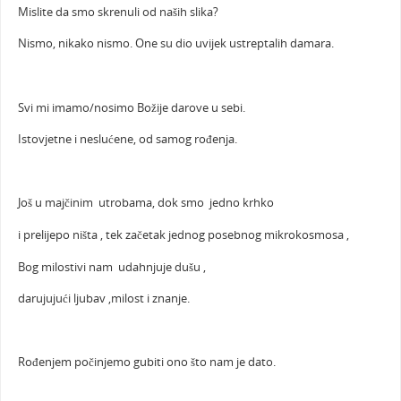
Mislite da smo skrenuli od naših slika?
Nismo, nikako nismo. One su dio uvijek ustreptalih damara.
Svi mi imamo/nosimo Božije darove u sebi.
Istovjetne i neslućene, od samog rođenja.
Još u majčinim utrobama, dok smo jedno krhko
i prelijepo ništa , tek začetak jednog posebnog mikrokosmosa ,
Bog milostivi nam udahnjuje dušu ,
darujujući ljubav ,milost i znanje.
Rođenjem počinjemo gubiti ono što nam je dato.