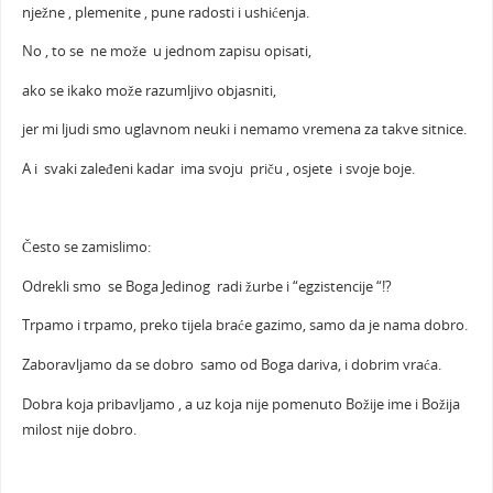
nježne , plemenite , pune radosti i ushićenja.
No , to se ne može u jednom zapisu opisati,
ako se ikako može razumljivo objasniti,
jer mi ljudi smo uglavnom neuki i nemamo vremena za takve sitnice.
A i svaki zaleđeni kadar ima svoju priču , osjete i svoje boje.
Često se zamislimo:
Odrekli smo se Boga Jedinog radi žurbe i “egzistencije “!?
Trpamo i trpamo, preko tijela braće gazimo, samo da je nama dobro.
Zaboravljamo da se dobro samo od Boga dariva, i dobrim vraća.
Dobra koja pribavljamo , a uz koja nije pomenuto Božije ime i Božija
milost nije dobro.