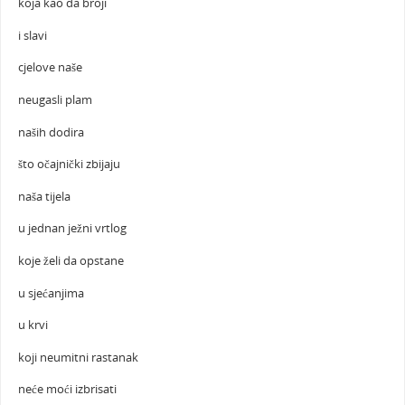
koja kao da broji
i slavi
cjelove naše
neugasli plam
naših dodira
što očajnički zbijaju
naša tijela
u jednan ježni vrtlog
koje želi da opstane
u sjećanjima
u krvi
koji neumitni rastanak
neće moći izbrisati