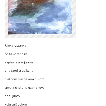
Rijeka rastanka
Ah ta Čarobnica
Zapisana u knjigama
ona čarolija oslikana
nježnom pjesničkom dušom
shvatiš u iskonu naših snova
ona ljubav
koju sniš bolom