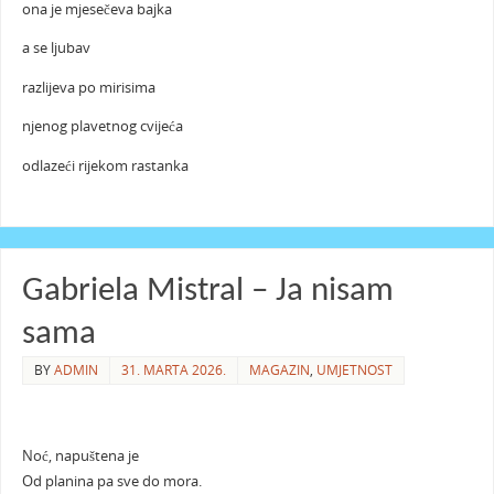
ona je mjesečeva bajka
a se ljubav
razlijeva po mirisima
njenog plavetnog cvijeća
odlazeći rijekom rastanka
Gabriela Mistral – Ja nisam
sama
BY
ADMIN
31. MARTA 2026.
MAGAZIN
,
UMJETNOST
Noć, napuštena je
Od planina pa sve do mora.