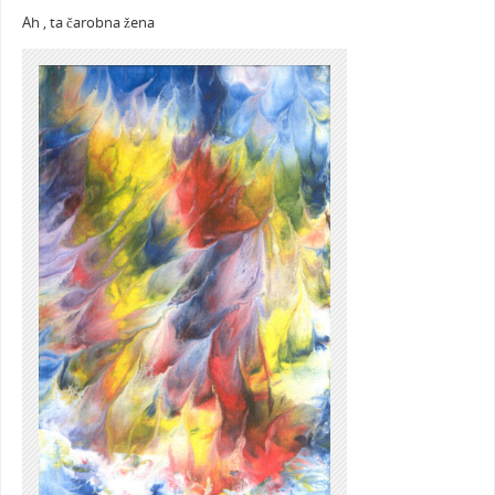
Ah , ta čarobna žena