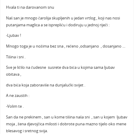
Hvala ti na darovanom snu
Naš san je mnogo čarolija skupljenih u jedan vrtlog , koji nas nosi
putanjama maglica a se isprepliću i dodiruju u jednoj riječi :
-Ljubav !
Mnogo toga je u nožima bez sna , rečeno ,odsanjano , dosanjano …
Tišina i sni .
Sve je ličilo na čudesne susrete dva bića u kojima sama ljubav
obitava ,
dva bića koja zaboraviše na dunjalučki svijet .
A ne zaustih :
-Volim te .
San da ne prekinem , san u kome tišina naša sni , san u kojem ljubav
moja , žena djevojčica milosti i dobrote puna mazno tijelo oko mene
blesavog i sretnog svija.