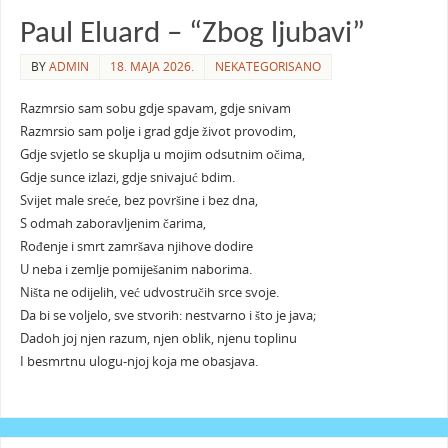
Paul Eluard – “Zbog ljubavi”
BY
ADMIN
18. MAJA 2026.
NEKATEGORISANO
Razmrsio sam sobu gdje spavam, gdje snivam
Razmrsio sam polje i grad gdje život provodim,
Gdje svjetlo se skuplja u mojim odsutnim očima,
Gdje sunce izlazi, gdje snivajuć bdim.
Svijet male sreće, bez površine i bez dna,
S odmah zaboravljenim čarima,
Rođenje i smrt zamršava njihove dodire
U neba i zemlje pomiješanim naborima.
Ništa ne odijelih, već udvostručih srce svoje.
Da bi se voljelo, sve stvorih: nestvarno i što je java;
Dadoh joj njen razum, njen oblik, njenu toplinu
I besmrtnu ulogu-njoj koja me obasjava.