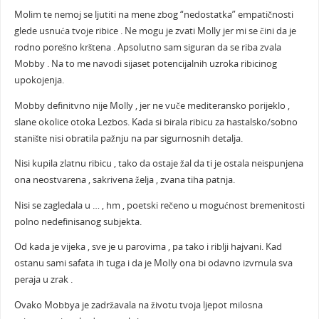
Molim te nemoj se ljutiti na mene zbog “nedostatka” empatičnosti
glede usnuća tvoje ribice . Ne mogu je zvati Molly jer mi se čini da je
rodno porešno krštena . Apsolutno sam siguran da se riba zvala
Mobby . Na to me navodi sijaset potencijalnih uzroka ribicinog
upokojenja.
Mobby definitvno nije Molly , jer ne vuče mediteransko porijeklo ,
slane okolice otoka Lezbos. Kada si birala ribicu za hastalsko/sobno
stanište nisi obratila pažnju na par sigurnosnih detalja.
Nisi kupila zlatnu ribicu , tako da ostaje žal da ti je ostala neispunjena
ona neostvarena , sakrivena želja , zvana tiha patnja.
Nisi se zagledala u … , hm , poetski rečeno u mogućnost bremenitosti
polno nedefinisanog subjekta.
Od kada je vijeka , sve je u parovima , pa tako i riblji hajvani. Kad
ostanu sami safata ih tuga i da je Molly ona bi odavno izvrnula sva
peraja u zrak .
Ovako Mobbya je zadržavala na životu tvoja ljepot milosna