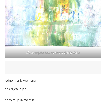
Modra rijeka kao nevinost dječije duše
Jednom prije vremena
dok dijete bijah
neko mi je ukrao stih