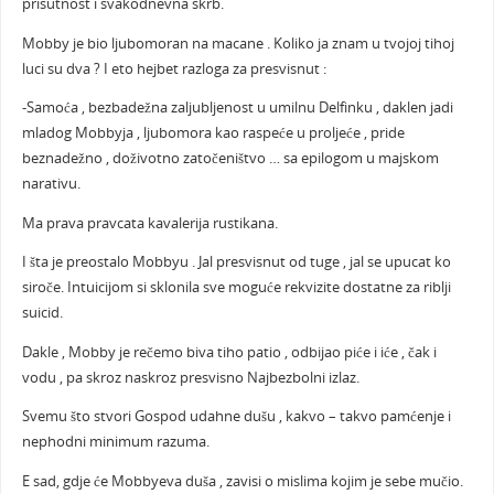
prisutnost i svakodnevna skrb.
Mobby je bio ljubomoran na macane . Koliko ja znam u tvojoj tihoj
luci su dva ? I eto hejbet razloga za presvisnut :
-Samoća , bezbadežna zaljubljenost u umilnu Delfinku , daklen jadi
mladog Mobbyja , ljubomora kao raspeće u proljeće , pride
beznadežno , doživotno zatočeništvo … sa epilogom u majskom
narativu.
Ma prava pravcata kavalerija rustikana.
I šta je preostalo Mobbyu . Jal presvisnut od tuge , jal se upucat ko
siroče. Intuicijom si sklonila sve moguće rekvizite dostatne za riblji
suicid.
Dakle , Mobby je rečemo biva tiho patio , odbijao piće i iće , čak i
vodu , pa skroz naskroz presvisno Najbezbolni izlaz.
Svemu što stvori Gospod udahne dušu , kakvo – takvo pamćenje i
nephodni minimum razuma.
E sad, gdje će Mobbyeva duša , zavisi o mislima kojim je sebe mučio.