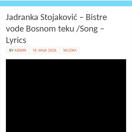
Jadranka Stojaković – Bistre
vode Bosnom teku /Song –
Lyrics
BY
ADMIN
18. MAJA 2026.
MUZIKA