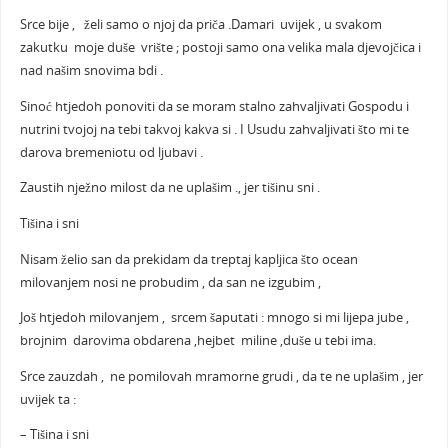
Srce bije , želi samo o njoj da priča .Damari uvijek , u svakom
zakutku moje duše vrište ; postoji samo ona velika mala djevojčica i
nad našim snovima bdi .
Sinoć htjedoh ponoviti da se moram stalno zahvaljivati Gospodu i
nutrini tvojoj na tebi takvoj kakva si . I Usudu zahvaljivati što mi te
darova bremeniotu od ljubavi .
Zaustih nježno milost da ne uplašim ., jer tišinu sni .
Tišina i sni
Nisam želio san da prekidam da treptaj kapljica što ocean
milovanjem nosi ne probudim , da san ne izgubim ,
Još htjedoh milovanjem , srcem šaputati : mnogo si mi lijepa jube ,
brojnim darovima obdarena ,hejbet miline ,duše u tebi ima.
Srce zauzdah , ne pomilovah mramorne grudi , da te ne uplašim , jer
uvijek ta :
– Tišina i sni