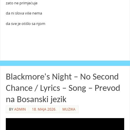
zato ne primjećuje
da ni slova više nema
da sve je otišlo sa njom
Blackmore's Night – No Second
Chance / Lyrics – Song – Prevod
na Bosanski jezik
BY
ADMIN
18. MAJA 2026.
MUZIKA