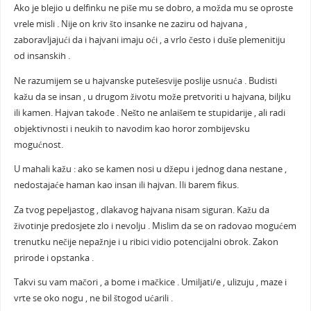
Ako je blejio u delfinku ne piše mu se dobro, a možda mu se oproste
vrele misli . Nije on kriv što insanke ne zaziru od hajvana ,
zaboravljajući da i hajvani imaju oći , a vrlo često i duše plemenitiju
od insanskih .
Ne razumijem se u hajvanske putešesvije poslije usnuća . Budisti
kažu da se insan , u drugom životu može pretvoriti u hajvana, biljku
ili kamen. Hajvan takođe . Nešto ne anlaišem te stupidarije , ali radi
objektivnosti i neukih to navodim kao horor zombijevsku
mogućnost.
U mahali kažu : ako se kamen nosi u džepu i jednog dana nestane ,
nedostajaće haman kao insan ili hajvan. Ili barem fikus.
Za tvog pepeljastog , dlakavog hajvana nisam siguran. Kažu da
životinje predosjete zlo i nevolju . Mislim da se on radovao mogućem
trenutku nečije nepažnje i u ribici vidio potencijalni obrok. Zakon
prirode i opstanka .
Takvi su vam mačori , a bome i mačkice . Umiljati/e , ulizuju , maze i
vrte se oko nogu , ne bil štogod ućarili .