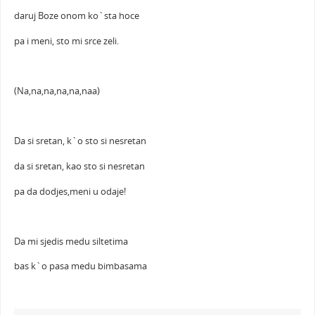
daruj Boze onom ko`sta hoce
pa i meni, sto mi srce zeli.
(Na,na,na,na,na,naa)
Da si sretan, k`o sto si nesretan
da si sretan, kao sto si nesretan
pa da dodjes,meni u odaje!
Da mi sjedis medu siltetima
bas k`o pasa medu bimbasama