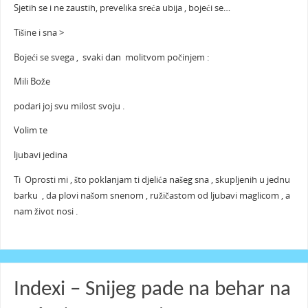
Sjetih se i ne zaustih, prevelika sreća ubija , bojeći se…
Tišine i sna >
Bojeći se svega , svaki dan molitvom počinjem :
Mili Bože
podari joj svu milost svoju .
Volim te
ljubavi jedina
Ti Oprosti mi , što poklanjam ti djelića našeg sna , skupljenih u jednu
barku , da plovi našom snenom , ružičastom od ljubavi maglicom , a
nam život nosi .
Indexi – Snijeg pade na behar na