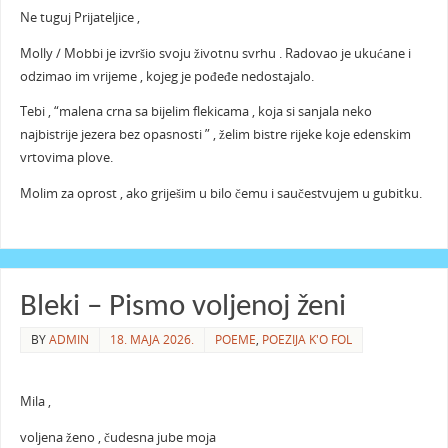
Ne tuguj Prijateljice ,
Molly / Mobbi je izvršio svoju životnu svrhu . Radovao je ukućane i
odzimao im vrijeme , kojeg je pođeđe nedostajalo.
Tebi , “malena crna sa bijelim flekicama , koja si sanjala neko
najbistrije jezera bez opasnosti ” , želim bistre rijeke koje edenskim
vrtovima plove.
Molim za oprost , ako griješim u bilo čemu i saučestvujem u gubitku.
Bleki – Pismo voljenoj ženi
BY
ADMIN
18. MAJA 2026.
POEME
,
POEZIJA K'O FOL
Mila ,
voljena ženo , čudesna jube moja