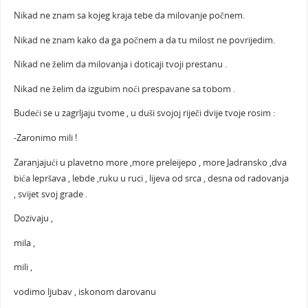
Nikad ne znam sa kojeg kraja tebe da milovanje počnem.
Nikad ne znam kako da ga počnem a da tu milost ne povrijedim.
Nikad ne želim da milovanja i doticaji tvoji prestanu .
Nikad ne želim da izgubim noći prespavane sa tobom .
Budeći se u zagrljaju tvome , u duši svojoj riječi dvije tvoje rosim :
-Zaronimo mili !
Zaranjajući u plavetno more ,more preleijepo , more Jadransko ,dva
bića lepršava , lebde ,ruku u ruci , lijeva od srca , desna od radovanja
, svijet svoj grade .
Dozivaju ,
mila ,
mili ,
vodimo ljubav , iskonom darovanu