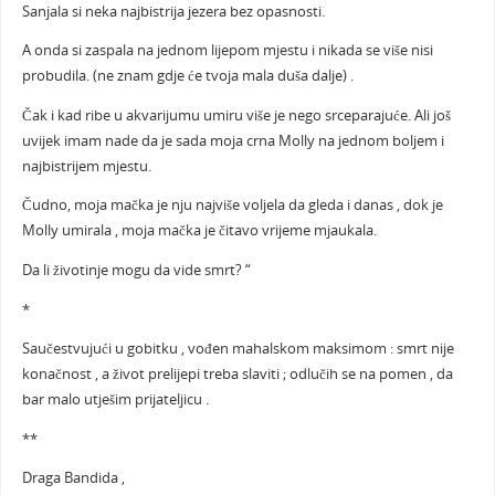
Sanjala si neka najbistrija jezera bez opasnosti.
A onda si zaspala na jednom lijepom mjestu i nikada se više nisi
probudila. (ne znam gdje će tvoja mala duša dalje) .
Čak i kad ribe u akvarijumu umiru više je nego srceparajuće. Ali još
uvijek imam nade da je sada moja crna Molly na jednom boljem i
najbistrijem mjestu.
Čudno, moja mačka je nju najviše voljela da gleda i danas , dok je
Molly umirala , moja mačka je čitavo vrijeme mjaukala.
Da li životinje mogu da vide smrt? “
*
Saučestvujući u gobitku , vođen mahalskom maksimom : smrt nije
konačnost , a život prelijepi treba slaviti ; odlučih se na pomen , da
bar malo utješim prijateljicu .
**
Draga Bandida ,