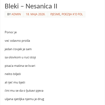
Bleki – Nesanica II
BY
ADMIN
18. MAJA 2026.
PJESME
,
POEZIJA K'O FOL
Ponoć je
već odavno prošla
jedan čovjek je sam
sa olovkom u ruci stoji
pisaća mašina se kvari
nešto bilježi
al rječ mu bježi
čini mu se da o ljubavi pjeva
uljana sjetiljka njemu je drug