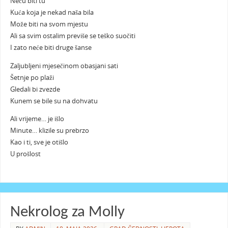
Neću biti tu
Kuća koja je nekad naša bila
Može biti na svom mjestu
Ali sa svim ostalim previše se teško suočiti
I zato neće biti druge šanse
Zaljubljeni mjesečinom obasjani sati
Šetnje po plaži
Gledali bi zvezde
Kunem se bile su na dohvatu
Ali vrijeme… je išlo
Minute… klizile su prebrzo
Kao i ti, sve je otišlo
U prošlost
Nekrolog za Molly