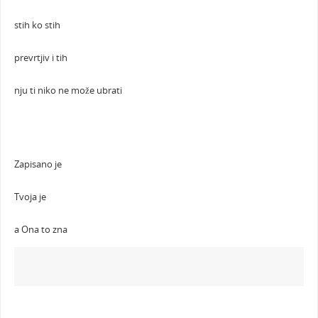
stih ko stih
prevrtjiv i tih
nju ti niko ne može ubrati
Zapisano je
Tvoja je
a Ona to zna