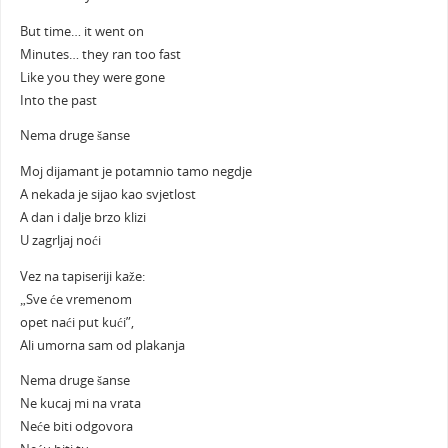
But time… it went on
Minutes… they ran too fast
Like you they were gone
Into the past
Nema druge šanse
Moj dijamant je potamnio tamo negdje
A nekada je sijao kao svjetlost
A dan i dalje brzo klizi
U zagrljaj noći
Vez na tapiseriji kaže:
„Sve će vremenom
opet naći put kući”,
Ali umorna sam od plakanja
Nema druge šanse
Ne kucaj mi na vrata
Neće biti odgovora