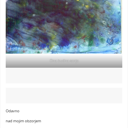
Ona budna sanja
Odavno
nad mojim obzorjem