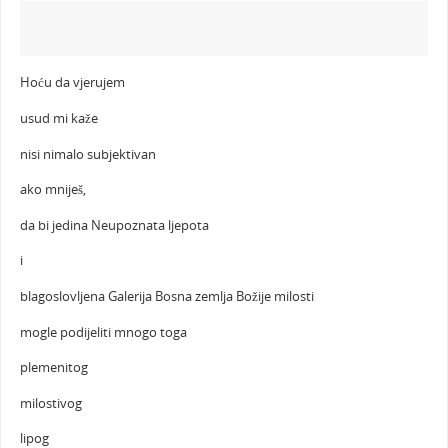
Hoću da vjerujem
usud mi kaže
nisi nimalo subjektivan
ako mniješ,
da bi jedina Neupoznata ljepota
i
blagoslovljena Galerija Bosna zemlja Božije milosti
mogle podijeliti mnogo toga
plemenitog
milostivog
lipog