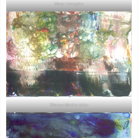
Most i izmaglica
Blistava Modra rijeka