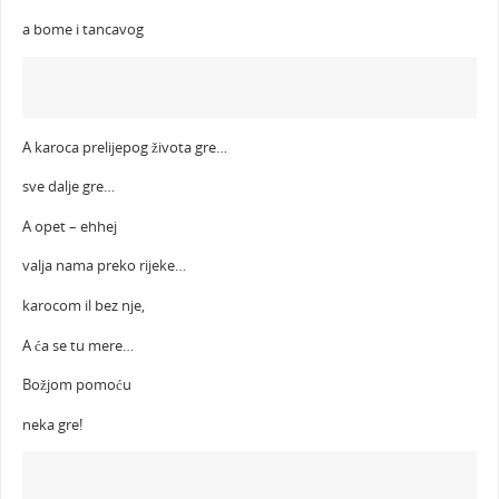
a bome i tancavog
A karoca prelijepog života gre…
sve dalje gre…
A opet – ehhej
valja nama preko rijeke…
karocom il bez nje,
A ća se tu mere…
Božjom pomoću
neka gre!