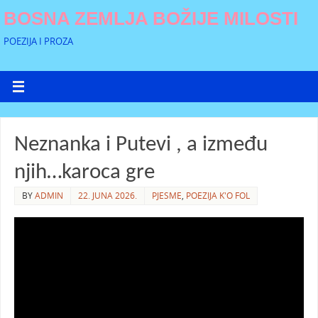
BOSNA ZEMLJA BOŽIJE MILOSTI
POEZIJA I PROZA
Neznanka i Putevi , a između
njih…karoca gre
BY
ADMIN
22. JUNA 2026.
PJESME
,
POEZIJA K'O FOL