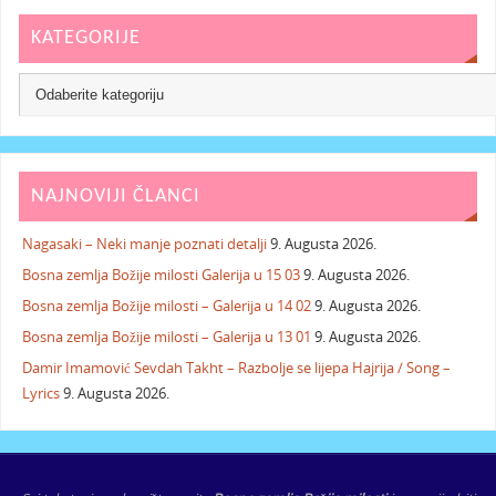
KATEGORIJE
NAJNOVIJI ČLANCI
Nagasaki – Neki manje poznati detalji
9. Augusta 2026.
Bosna zemlja Božije milosti Galerija u 15 03
9. Augusta 2026.
Bosna zemlja Božije milosti – Galerija u 14 02
9. Augusta 2026.
Bosna zemlja Božije milosti – Galerija u 13 01
9. Augusta 2026.
Damir Imamović Sevdah Takht – Razbolje se lijepa Hajrija / Song –
Lyrics
9. Augusta 2026.