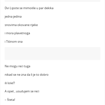
Dvi Lipote se mimoišle u par dekika
jedna jedina
snovima okovane rijeke
i mora plavetnoga
i Tišinom sna
Ne mogu reći tuga
nikad se ne zna da li je to dobro
ili loše!?
A opet , usuđujem se reći
– Šteta!