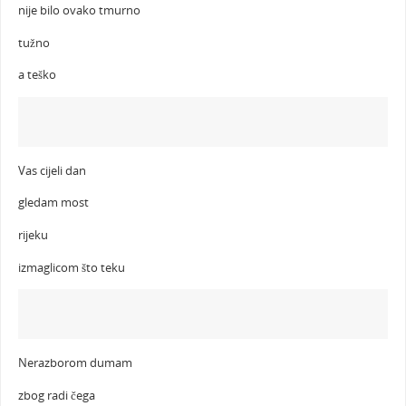
nije bilo ovako tmurno
tužno
a teško
Vas cijeli dan
gledam most
rijeku
izmaglicom što teku
Nerazborom dumam
zbog radi čega