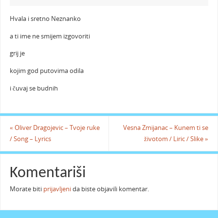
Hvala i sretno Neznanko
a ti ime ne smijem izgovoriti
grij je
kojim god putovima odila
i čuvaj se budnih
«
Oliver Dragojevic – Tvoje ruke
Vesna Zmijanac – Kunem ti se
/ Song – Lyrics
životom / Liric / Slike
»
Komentariši
Morate biti
prijavljeni
da biste objavili komentar.