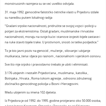
monstruoznih razmjera su se već uveliko odvijala.
31. maja 1992. genocidne fašističko četničke vlasti u Prijedoru izdale
su naredbu putem lokalnog radija
“Građani srpske nacionalnosti, pridružite se svojoj vojsci i policiji u
potjeri za ekstremistima. Ostali građani, muslimanske i hrvatske
nacionalnosti, moraju na svoje kuće i stanove izvjesiti bijele zastave i
na ruke staviti bijele trake. U protivnom, snosit će teške posljedice.”
To je bio javni poziv na genocid , mučenje , silovanje i ubijanje
muškaraca, žena i djece po rasnom , nacionalnom i vjerskom osnovu.
Sve što nije srpsko i pravoslavno trebalo je ubiti i eliminisati.
3.176 ubijenih i nestalih Prijedorčana , muslimana , katolika ,
Bošnjaka , Hrvata , Roma tokom agresije , odnosno združenog
zločinačko-genocidnog pokolja u Bosni i Hercegovini.
Među ubijenim su imena 102 djeteta.
Iz Prijedora je od 1992. do 1995. godine protjerano oko 50.000 osoba,