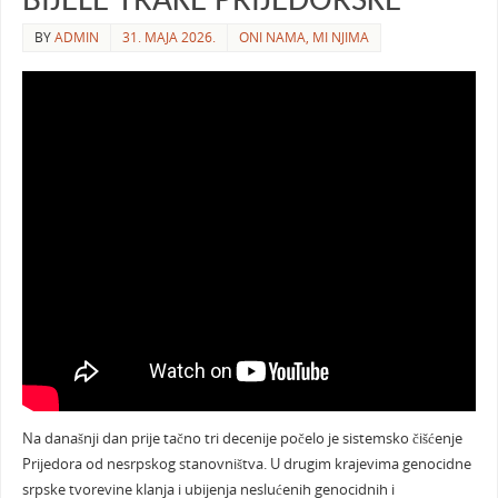
BIJELE TRAKE PRIJEDORSKE
BY
ADMIN
31. MAJA 2026.
ONI NAMA, MI NJIMA
Na današnji dan prije tačno tri decenije počelo je sistemsko čišćenje
Prijedora od nesrpskog stanovništva. U drugim krajevima genocidne
srpske tvorevine klanja i ubijenja neslućenih genocidnih i