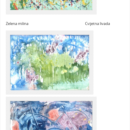
Zelena milina Cvijetna livada