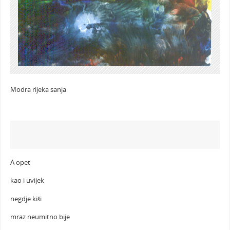
Modra rijeka sanja
A opet
kao i uvijek
negdje kiši
mraz neumitno bije