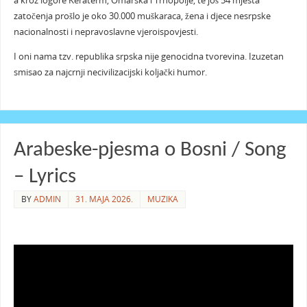
a kroz logore Keraterm, Omarska i Trnopolje, te još 54 mjesta
zatočenja prošlo je oko 30.000 muškaraca, žena i djece nesrpske
nacionalnosti i nepravoslavne vjeroispovjesti.
I oni nama tzv. republika srpska nije genocidna tvorevina. Izuzetan
smisao za najcrnji necivilizacijski koljački humor.
Arabeske-pjesma o Bosni / Song
– Lyrics
BY
ADMIN
31. MAJA 2026.
MUZIKA