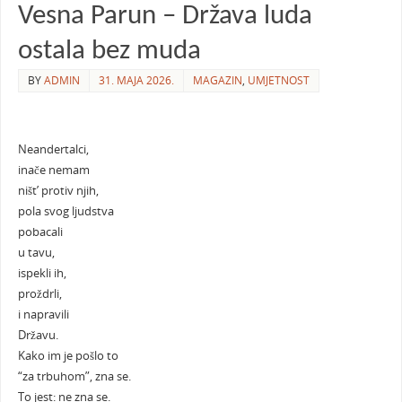
Vesna Parun – Država luda
ostala bez muda
BY
ADMIN
31. MAJA 2026.
MAGAZIN
,
UMJETNOST
Neandertalci,
inače nemam
ništ’ protiv njih,
pola svog ljudstva
pobacali
u tavu,
ispekli ih,
proždrli,
i napravili
Državu.
Kako im je pošlo to
“za trbuhom”, zna se.
To jest: ne zna se.