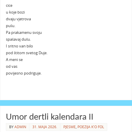
cice
u koje bozi
dvaju vjetrova
pušu.
Pa prakamenu svoju
spašavaj dušu.
I sritno van bilo
pod štitom svetog Duje.
A meni se
od vas
povijesno podriguje.
Umor dertli kalendara II
BY
ADMIN
31. MAJA 2026.
PJESME
,
POEZIJA K'O FOL