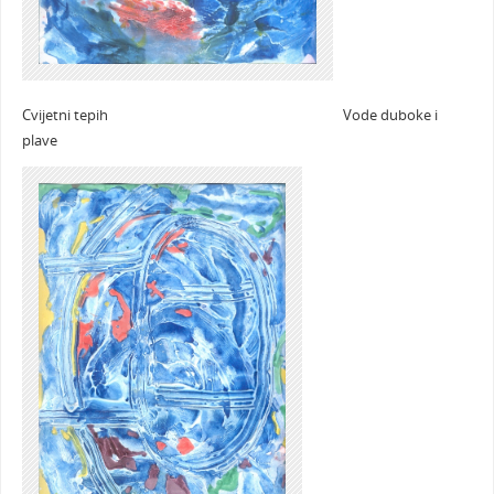
Cvijetni tepih Vode duboke i
plave