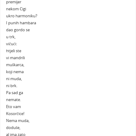
premijer
nekom Cigi
ukro harmoniku?
I punih hambara
dao gordo se
u trk,
vičući:
htjeli ste
vi mandrili
muškarca,
koji nema
ni muda,
ni brk.
Pa sad ga
nemate.
Eto vam
Kosorčice!
Nema muda,
doduše,
al ima zato