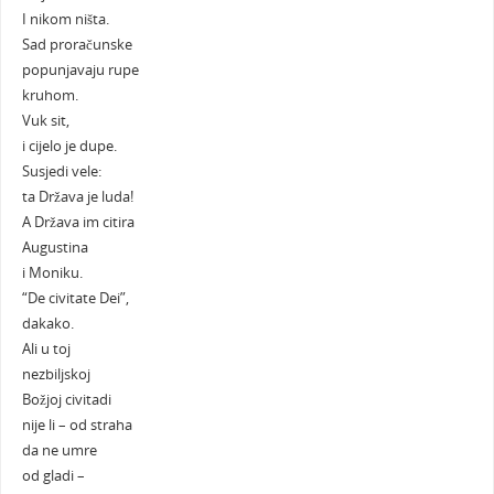
I nikom ništa.
Sad proračunske
popunjavaju rupe
kruhom.
Vuk sit,
i cijelo je dupe.
Susjedi vele:
ta Država je luda!
A Država im citira
Augustina
i Moniku.
“De civitate Dei”,
dakako.
Ali u toj
nezbiljskoj
Božjoj civitadi
nije li – od straha
da ne umre
od gladi –