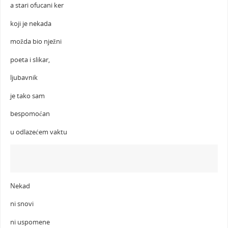
a stari ofucani ker
koji je nekada
možda bio nježni
poeta i slikar,
ljubavnik
je tako sam
bespomoćan
u odlazećem vaktu
Nekad
ni snovi
ni uspomene