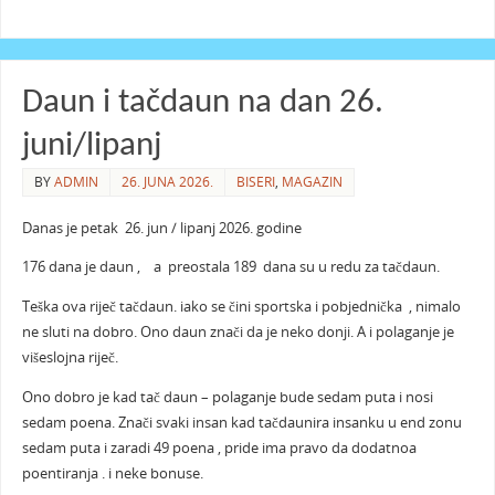
Daun i tačdaun na dan 26.
juni/lipanj
BY
ADMIN
26. JUNA 2026.
BISERI
,
MAGAZIN
Danas je petak 26. jun / lipanj 2026. godine
176 dana je daun , a preostala 189 dana su u redu za tačdaun.
Teška ova riječ tačdaun. iako se čini sportska i pobjednička , nimalo
ne sluti na dobro. Ono daun znači da je neko donji. A i polaganje je
višeslojna riječ.
Ono dobro je kad tač daun – polaganje bude sedam puta i nosi
sedam poena. Znači svaki insan kad tačdaunira insanku u end zonu
sedam puta i zaradi 49 poena , pride ima pravo da dodatnoa
poentiranja . i neke bonuse.