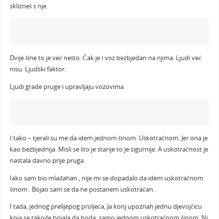
sklizneš s nje.
Dvije šine to je već nešto. Čak je i voz bezbjedan na njima. Ljudi već
nisu. Ljudski faktor.
Ljudi grade pruge i upravljaju vozovima.
I tako – tjerali su me da idem jednom šinom. Uskotračnom. Jer ona je
kao bezbjednija. Misli se što je starije to je sigurnije. A uskotračnost je
nastala davno prije pruga.
Iako sam bio mlađahan , nije mi se dopadalo da idem uskotračnom
šinom . Bojao sam se da ne postanem uskotračan.
I tada, jednog prelijepog proljeća, Ja konj upoznah jednu djevojčicu
koja se takođe bojala da hoda, samo jednom uskotračnom šinom. Ni