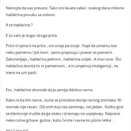
Nemojte da vas prevare. Tako oni levate vabe i svakog dana milione
hablečina povuku sa sobom.
A te hablečine ?
E to vam je duga i druga priča.
Pričo ti njima il ne pričo , oni svoje pa svoje . Hajd da umetnu bar
neku pametnu ! Jok boni . samo prepisuju i praver se pametni.
Zaboravljaju , hablečina jednom , hablečina uvijek . A ima i ona : Što
hablečina skonta to ni pametnom , a ni umjetnoj inteligenciji , ne
mere na um pasti.
Eto , hablečine skontale da je zemlja dibidus ravna.
Kako će ba biti ravna , bune se pristalice teorije ravnog stomaka. Ni
stomak nije ravan . Od onih koji nas zanimaju, niti jedan . Koliko god
se blentovije trudile da ga istešu i izravnaju ne uspijevaju. Naprave
neke ružne grbave gutice , kažu čvrste i ravne ko ploče čelika .
Aha kako ne!