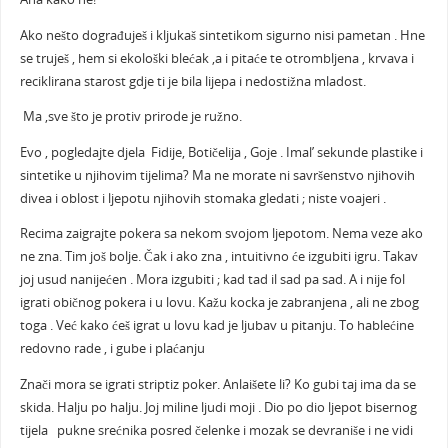
Ako nešto dograđuješ i kljukaš sintetikom sigurno nisi pametan . Hne
se truješ , hem si ekološki blećak ,a i pitaće te otrombljena , krvava i
reciklirana starost gdje ti je bila lijepa i nedostižna mladost.
Ma ,sve što je protiv prirode je ružno.
Evo , pogledajte djela Fidije, Botičelija , Goje . Imal’ sekunde plastike i
sintetike u njihovim tijelima? Ma ne morate ni savršenstvo njihovih
divea i oblost i ljepotu njihovih stomaka gledati ; niste voajeri .
Recima zaigrajte pokera sa nekom svojom ljepotom. Nema veze ako
ne zna. Tim još bolje. Čak i ako zna , intuitivno će izgubiti igru. Takav
joj usud nanijećen . Mora izgubiti ; kad tad il sad pa sad. A i nije fol
igrati običnog pokera i u lovu. Kažu kocka je zabranjena , ali ne zbog
toga . Već kako ćeš igrat u lovu kad je ljubav u pitanju. To hablećine
redovno rade , i gube i plaćanju
Znači mora se igrati striptiz poker. Anlaišete li? Ko gubi taj ima da se
skida. Halju po halju. Joj miline ljudi moji . Dio po dio ljepot bisernog
tijela pukne srećnika posred čelenke i mozak se devraniše i ne vidi