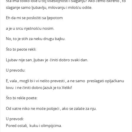
Šta ima toliko loše u toj višeslojnosti i slaganju? Ako ćemo iskreno , to
slaganje samo ljubavlju, milovanju i milošću odiše.
Eh da mi se posložiti sa ljepotom
a je u srcu nježnošću nosim.
No, to je stih za neku drugu bajku.
Što bi peote rekli:
Ljubav nije san ,ljubav je činiti dobro svaki dan.
U prevodu:
E, vala , mogli bi i vi nešto prevesti , a ne samo preslagati opljačkanu
lovu i ne činiti dobro.Jazuk je to.Veliki!
Što bi rekle poete:
Od vatre niko ne može pobjeći , ako se zalaže za nju.
U prevodi:
Pored ostali, kuku i olimpijcima.