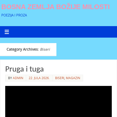
BOSNA ZEMLJA BOŽIJE MILOSTI
POEZIJA I PROZA
Category Archives:
Biseri
Pruga i tuga
BY
ADMIN
22. JULA 2026.
BISERI
,
MAGAZIN