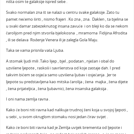
ništa osim te galaksije ispred sebe .
Svako normalan zna št se nalazi u centru svake galaksije. Zato tu
pamet nećemo širiti , nismo frajeri . Ko zna , zna. Daklen , ta bjelina se
u svaki damar zabezeknutog insana zavuće i on bleji ko da se nekom
čarolijom pred njim stvorila bjelokosna , mramorna Fidijina Afrodita
, ili se dešava Rođenje Venera ili je zalegla Gola Maju.
Taka se vama prisnila vaša Ljuba.
A stomak ljudi mili .Tako lijep , bjel , podatan , nježan i obal do
uzvišene ljepote , raskoši i savršenstva od koje zastaje dah. I pred
takvim bićem se osjeća samo uzvišena ljubav i osjećanja . Jer te
ljepote su predstavljena kao mitska čarolija ; žena majka , žena dijete
, žena prijateljica , žena ljubavnici, žena insanska galaksija .
I oni nama zemlja ravna .
Kako će boni niti ravna kad nalikuje trudnoj ženi koja u svojoj ljepoti ,
u sebi , u svom okruglom stomaku nosi jedan čirav svijet .
Kako će boni biti ravna kad je Zemlja uvijek bremenita od ljepote i