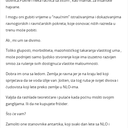
dolinica.Pukne i neka racnica sa žitom , kao mamac za insanske
hajvane.
I mogu oni gubiti vrijeme u “naučnim” istraživanjima i dokazivanjima
ravnogorskih i ravničarskih pokreta, koje osnovac nižih razreda u
trenu može pobiti.
Ali , mi um se divimo.
Toliko gluposti, morbiditeta, mazohističkog takaranja vlastitog uma ,
može podnijeti samo ljudsko stvorenje koje ima izuzetno razvijen
smiso za rušenje svih dostignuća vlastite maloumnosti.
Dobra im ona sa ledom. Zemlja je ravna jer je na kraju led koji
spriječava da se voda izlije van. Jošten, iza tog ruba je svijet divova i
čudovista koji lete preko zemlje u NLO-ima.
Valjda da rashlade teoretičare i pušače kada počnu misliti svojim
ganglijama. Ili da ne kupujete frižider.
Što će vam?
Zamoliti one stanovnike antartika, koji svaki dan lete sa NLO i