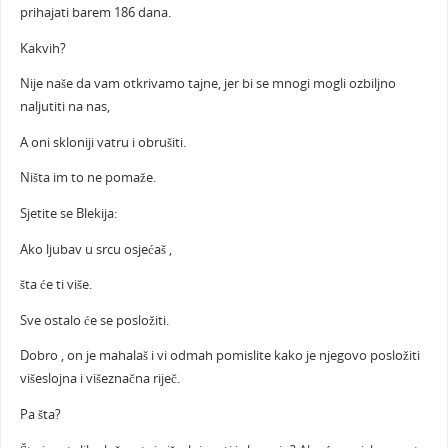
prihajati barem 186 dana.
Kakvih?
Nije naše da vam otkrivamo tajne, jer bi se mnogi mogli ozbiljno
naljutiti na nas,
A oni skloniji vatru i obrušiti.
Ništa im to ne pomaže.
Sjetite se Blekija:
Ako ljubav u srcu osjećaš ,
šta će ti više.
Sve ostalo će se posložiti.
Dobro , on je mahalaš i vi odmah pomislite kako je njegovo posložiti
višeslojna i višeznačna riječ.
Pa šta?