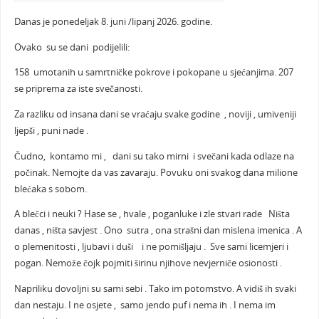
Danas je ponedeljak 8. juni /lipanj 2026. godine.
Ovako su se dani podijelili:
158 umotanih u samrtničke pokrove i pokopane u sjećanjima. 207
se priprema za iste svečanosti.
Za razliku od insana dani se vraćaju svake godine , noviji , umiveniji
ljepši , puni nade .
Čudno, kontamo mi , dani su tako mirni i svečani kada odlaze na
počinak. Nemojte da vas zavaraju. Povuku oni svakog dana milione
blećaka s sobom.
A blečci i neuki ? Hase se , hvale , poganluke i zle stvari rade Ništa
danas , ništa savjest . Ono sutra , ona strašni dan mislena imenica . A
o plemenitosti , ljubavi i duši i ne pomišljaju . Sve sami licemjeri i
pogan. Nemože čojk pojmiti širinu njihove nevjerniče osionosti .
Napriliku dovoljni su sami sebi . Tako im potomstvo. A vidiš ih svaki
dan nestaju. I ne osjete , samo jendo puf i nema ih . I nema im