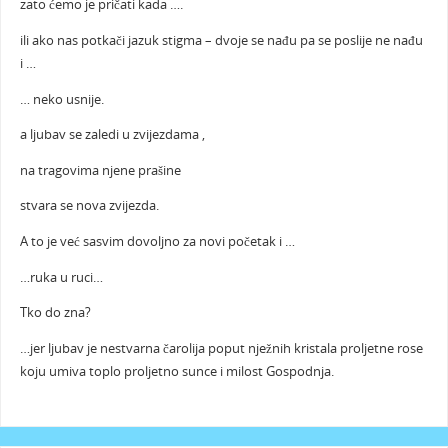
zato ćemo je pričati kada ….
ili ako nas potkači jazuk stigma – dvoje se nađu pa se poslije ne nađu
i …
… neko usnije.
a ljubav se zaledi u zvijezdama ,
na tragovima njene prašine
stvara se nova zvijezda.
A to je već sasvim dovoljno za novi početak i …
…ruka u ruci…
Tko do zna?
…jer ljubav je nestvarna čarolija poput nježnih kristala proljetne rose
koju umiva toplo proljetno sunce i milost Gospodnja.