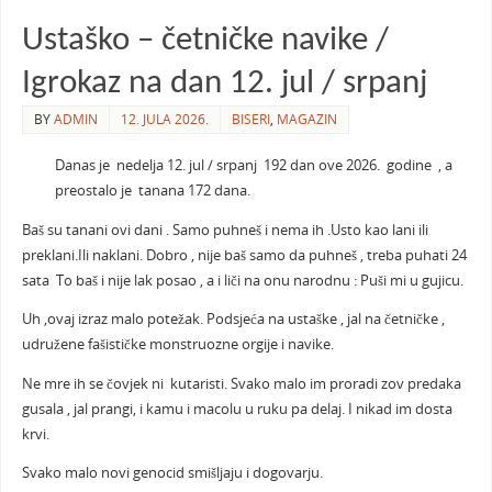
Ustaško – četničke navike /
Igrokaz na dan 12. jul / srpanj
BY
ADMIN
12. JULA 2026.
BISERI
,
MAGAZIN
Danas je nedelja 12. jul / srpanj 192 dan ove 2026. godine , a
preostalo je tanana 172 dana.
Baš su tanani ovi dani . Samo puhneš i nema ih .Usto kao lani ili
preklani.Ili naklani. Dobro , nije baš samo da puhneš , treba puhati 24
sata To baš i nije lak posao , a i liči na onu narodnu : Puši mi u gujicu.
Uh ,ovaj izraz malo potežak. Podsjeća na ustaške , jal na četničke ,
udružene fašističke monstruozne orgije i navike.
Ne mre ih se čovjek ni kutaristi. Svako malo im proradi zov predaka
gusala , jal prangi, i kamu i macolu u ruku pa delaj. I nikad im dosta
krvi.
Svako malo novi genocid smišljaju i dogovarju.