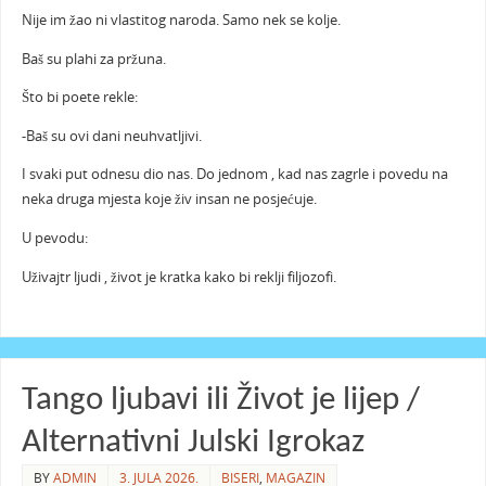
Nije im žao ni vlastitog naroda. Samo nek se kolje.
Baš su plahi za pržuna.
Što bi poete rekle:
-Baš su ovi dani neuhvatljivi.
I svaki put odnesu dio nas. Do jednom , kad nas zagrle i povedu na
neka druga mjesta koje živ insan ne posjećuje.
U pevodu:
Uživajtr ljudi , život je kratka kako bi reklji filjozofi.
Tango ljubavi ili Život je lijep /
Alternativni Julski Igrokaz
BY
ADMIN
3. JULA 2026.
BISERI
,
MAGAZIN