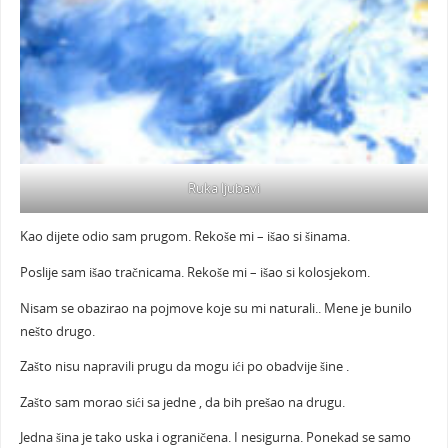
Ruka ljubavi
Kao dijete odio sam prugom. Rekoše mi – išao si šinama.
Poslije sam išao tračnicama. Rekoše mi – išao si kolosjekom.
Nisam se obazirao na pojmove koje su mi naturali.. Mene je bunilo
nešto drugo.
Zašto nisu napravili prugu da mogu ići po obadvije šine .
Zašto sam morao sići sa jedne , da bih prešao na drugu.
Jedna šina je tako uska i ograničena. I nesigurna. Ponekad se samo