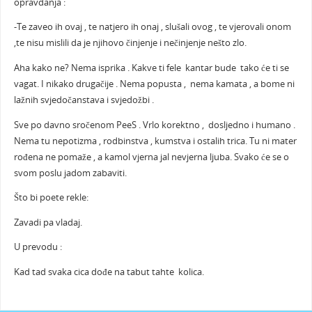
opravdanja :
-Te zaveo ih ovaj , te natjero ih onaj , slušali ovog , te vjerovali onom
,te nisu mislili da je njihovo činjenje i nečinjenje nešto zlo.
Aha kako ne? Nema isprika . Kakve ti fele kantar bude tako će ti se
vagat. I nikako drugačije . Nema popusta , nema kamata , a bome ni
lažnih svjedočanstava i svjedožbi .
Sve po davno sročenom PeeS . Vrlo korektno , dosljedno i humano .
Nema tu nepotizma , rodbinstva , kumstva i ostalih trica. Tu ni mater
rođena ne pomaže , a kamol vjerna jal nevjerna ljuba. Svako će se o
svom poslu jadom zabaviti.
Što bi poete rekle:
Zavadi pa vladaj.
U prevodu :
Kad tad svaka cica dođe na tabut tahte kolica.