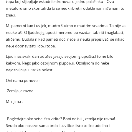
topa koji slijepljuje eskadrile dronova u jednu palačinku. . Ovu
metaforu smo skontali da bi se neuki ibretili odakle nam i š'a nam to
znači.
Mi pametni kao i uvijek, mudro šutimo o mudrim stvarima. To nije za
neuke uši. O ljudskoj gluposti meremo po vazdan tabiriti i naglabati,
ali čemu. Budala nikad pameti doći neće. a neuki prepisivači se nikad
neće doohavizati i doći tobe.
Ljudi nas svaki dan oduševljavaju svojom glupošću.I to ne bilo
kakvom. Nego jako ozbiljnom glupošću. Ozbiljnom do neke
najozbiljnije luđačke bolesti.
Oni nama ponovo :
-Zemlja je ravna.
Mi njima :
-Pogledajte oko sebe! Šta vidite? Boni ne bili , zemlja nije ravna!
Svuda oko nas sve sama brda i uzvišice i isto toliko udolina i