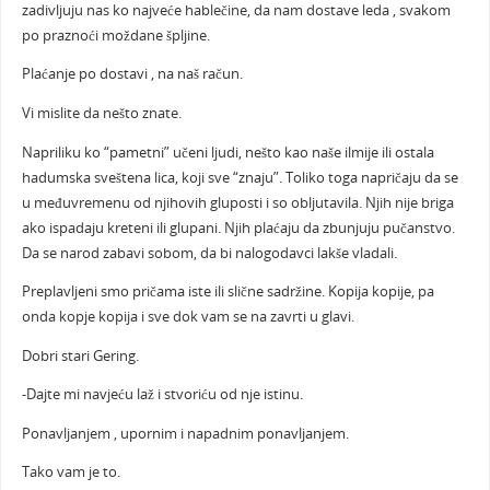
zadivljuju nas ko najveće hablečine, da nam dostave leda , svakom
po praznoći moždane špljine.
Plaćanje po dostavi , na naš račun.
Vi mislite da nešto znate.
Napriliku ko “pametni” učeni ljudi, nešto kao naše ilmije ili ostala
hadumska sveštena lica, koji sve “znaju”. Toliko toga napričaju da se
u međuvremenu od njihovih gluposti i so obljutavila. Njih nije briga
ako ispadaju kreteni ili glupani. Njih plaćaju da zbunjuju pučanstvo.
Da se narod zabavi sobom, da bi nalogodavci lakše vladali.
Preplavljeni smo pričama iste ili slične sadržine. Kopija kopije, pa
onda kopje kopija i sve dok vam se na zavrti u glavi.
Dobri stari Gering.
-Dajte mi navjeću laž i stvoriću od nje istinu.
Ponavljanjem , upornim i napadnim ponavljanjem.
Tako vam je to.