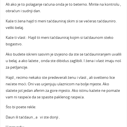
Ali ako je to polaganje računa onda je to beterno. Miriše na kontrolu ,
obračun i sudnji dan.
Kaže ti žena hajd ti meni tačdauniraj skim si se večeras tačdauniro.
veliki belaj.
Kaže ti vlast : Hajd tii meni tačdauniraj kojim si tačdaunom steko
bogastvo.
Ako budete iskreni sasvim je izvjesno da ste se tačdauniranjem uvalili
u belaj. a ako lažete , onda ste dibidus zaglibili. I žena i vlast imaju noš
za petljancije.
Hajd , recimo nekako ste predeverali ženu i vlast , ali svešteno lice
nećete moći. Oni vas ucjenjuju ulaznicom na bolje mjeste. Ako
slažete još jedan aferim za gore mjesto. Ako istinu kažete ne pomaže
vam ni raspeće da se spasite paklenog raspeća.
Što bi poete rekle:
Daun ili tačdaun , a vi ste donji .