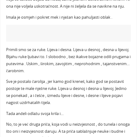
ona nije voljela uskotračnost. A nije ni željela da se navikne na nju.
Imala je osmjeh i pokret mek i nježan kao pahuljasti oblak .
Primili smo se za ruke. Lijeva i desna. Lijeva u desnoj , desna u lijevoj.
Bijahu ruke ljubavi to. I slobodno , bez ikakve bojazne odili prugama i
putevima . Uskim , širokim, zavojitim , neprohodnim , tajanstvenim…
čarobnim.
Sve je postalo čarolija , jer kamo god kreneš, kako god se postaviš
postoje te male nježne ruke. Lijeva u desnoj i desna u lijevoj. Jedino
se ponekad , a i češće , između lijeve i desne, i desne i lijeve pojavi
nagost uzdrhatalih tijela.
Tada anđeli odlažu svoja krila i…
No, to je već druga priča, koja vodi u neizvjesnost , do tunela i onoga
što oni i neizvjesnost daruju. A ta priča sablažnjuje neuke i budne i