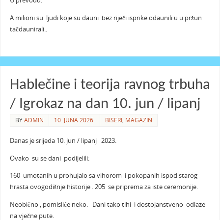
U prevodu:
A milioni su ljudi koje su dauni bez riječi isprike odaunili u u pržun
tačdaunirali..
Hablečine i teorija ravnog trbuha
/ Igrokaz na dan 10. jun / lipanj
BY
ADMIN
10. JUNA 2026.
BISERI
,
MAGAZIN
Danas je srijeda 10. jun / lipanj 2023.
Ovako su se dani podijelili:
160 umotanih u prohujalo sa vihorom i pokopanih ispod starog
hrasta ovogodišnje historije . 205 se priprema za iste ceremonije.
Neobično , pomisliće neko. Dani tako tihi i dostojanstveno odlaze
na vječne pute.