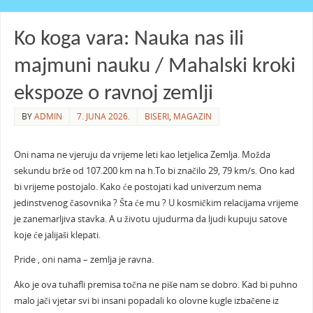
Ko koga vara: Nauka nas ili
majmuni nauku / Mahalski kroki
ekspoze o ravnoj zemlji
BY
ADMIN
7. JUNA 2026.
BISERI
,
MAGAZIN
Oni nama ne vjeruju da vrijeme leti kao letjelica Zemlja. Možda
sekundu brže od 107.200 km na h.To bi značilo 29, 79 km/s. Ono kad
bi vrijeme postojalo. Kako će postojati kad univerzum nema
jedinstvenog časovnika ? Šta će mu ? U kosmičkim relacijama vrijeme
je zanemarljiva stavka. A u životu ujudurma da ljudi kupuju satove
koje će jalijaši klepati.
Pride , oni nama – zemlja je ravna.
Ako je ova tuhafli premisa točna ne piše nam se dobro. Kad bi puhno
malo jači vjetar svi bi insani popadali ko olovne kugle izbačene iz