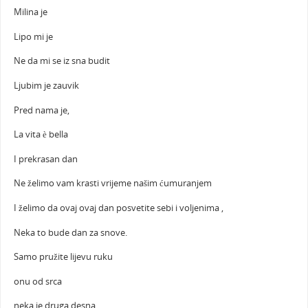
Milina je
Lipo mi je
Ne da mi se iz sna budit
Ljubim je zauvik
Pred nama je,
La vita è bella
I prekrasan dan
Ne želimo vam krasti vrijeme našim ćumuranjem
I želimo da ovaj ovaj dan posvetite sebi i voljenima ,
Neka to bude dan za snove.
Samo pružite lijevu ruku
onu od srca
neka je druga desna