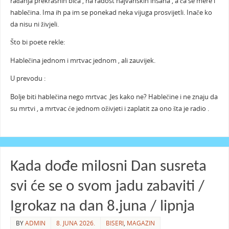
rađanja prekrasnih bića , na radost hajvanskih insana , a ća se mere i
hablečina. Ima ih pa im se ponekad neka vijuga prosvijetli. Inače ko
da nisu ni živjeli.
Što bi poete rekle:
Hablečina jednom i mrtvac jednom , ali zauvijek.
U prevodu :
Bolje biti hablečina nego mrtvac .Jes kako ne? Hablečine i ne znaju da
su mrtvi , a mrtvac će jednom oživjeti i zaplatit za ono šta je radio .
Kada dođe milosni Dan susreta
svi će se o svom jadu zabaviti /
Igrokaz na dan 8.juna / lipnja
BY
ADMIN
8. JUNA 2026.
BISERI
,
MAGAZIN