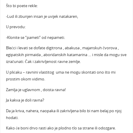
Što bi poete rekle:
-Lud ili zbunjen insan je uvijek natakaren,
U prevodu:
-Klonite se “pameti” od nepameti.
Blećci i levati se dofate digitrona , abakusa , majanskuh čvorova ,
egipatskih pirmaida , aboriđanskih katamarina … i misle da mogu sve
izračunati. Čak i zakrivljenost ravne zemlje.
U plićaku – ravnini vlastitog uma ne mogu skontati ono što mi
prostim okom vidimo.
Zamlja je uglavnom , doista ravna!
Ja kakva je doli ravna?
Da ja kriva, nahera, naopaka ili zakrivljena bilo bi nam belaj po njoj
hodati.
Kako će boni drvo rasti ako je plodno tlo sa strane ili odozgare.