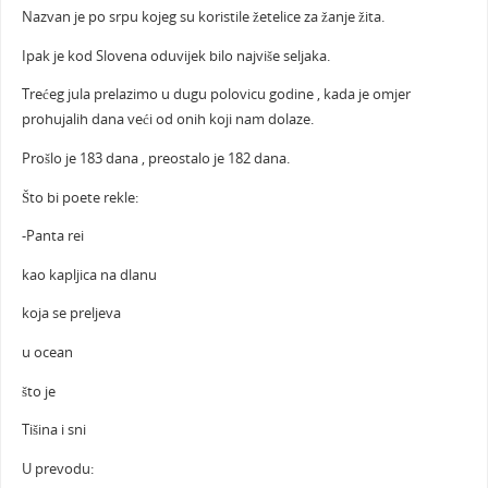
Nazvan je po srpu kojeg su koristile žetelice za žanje žita.
Ipak je kod Slovena oduvijek bilo najviše seljaka.
Trećeg jula prelazimo u dugu polovicu godine , kada je omjer
prohujalih dana veći od onih koji nam dolaze.
Prošlo je 183 dana , preostalo je 182 dana.
Što bi poete rekle:
-Panta rei
kao kapljica na dlanu
koja se preljeva
u ocean
što je
Tišina i sni
U prevodu: