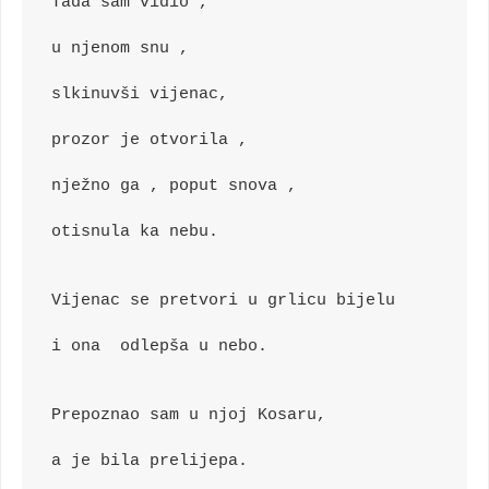
Tada sam vidio ,
u njenom snu ,
slkinuvši vijenac,
prozor je otvorila ,
nježno ga , poput snova ,
otisnula ka nebu.
Vijenac se pretvori u grlicu bijelu
i ona  odlepša u nebo.
Prepoznao sam u njoj Kosaru,
a je bila prelijepa.