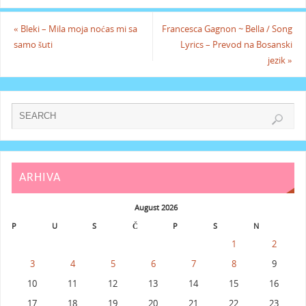
«
Bleki – Mila moja noćas mi sa
Francesca Gagnon ~ Bella / Song
samo šuti
Lyrics – Prevod na Bosanski
jezik
»
ARHIVA
August 2026
P
U
S
Č
P
S
N
1
2
3
4
5
6
7
8
9
10
11
12
13
14
15
16
17
18
19
20
21
22
23