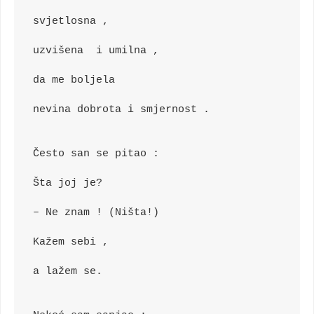
svjetlosna ,
uzvišena  i umilna ,
da me boljela
nevina dobrota i smjernost .
Često san se pitao :
Šta joj je?
– Ne znam ! (Ništa!)
Kažem sebi ,
a lažem se.