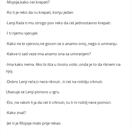
-Mojsije,kako ćeš krepati?
-Ko ti je reko da ću krepati, konju jedan.
-Lenji.Kaže ti mu strogo pov reko da ćeš jednostavno krepati.
-I ti njemu vjeruješ.
-Kako ne bi vjerovo,ne govori se o anamo onoj ,nego o umiranju.
-Kakve ti sad veze ima anamo ona sa umiranjem?
-Ima kako nema. Ako bi išta u životu volio ,onda je to da riknem na
njoj.
-Dobro Lenji reče,ti neće riknuti , ti ćeš na roštilju crknuti.
Ubacuje se Lenji ponovo u igru.
-Eto ,ne rakoh li ja da ćeš ti crknuti, tu ti ni roštilj neće pomoći.
-Kako znaš?
-Jer ti je Mojsije malo prije rekao.