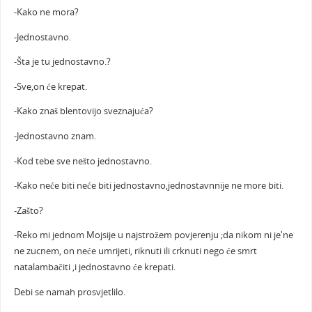
-Kako ne mora?
-Jednostavno.
-Šta je tu jednostavno.?
-Sve,on će krepat.
-Kako znaš blentovijo sveznajuća?
-Jednostavno znam.
-Kod tebe sve nešto jednostavno.
-Kako neće biti neće biti jednostavno,jednostavnnije ne more biti.
-Zašto?
-Reko mi jednom Mojsije u najstrožem povjerenju ;da nikom ni je'ne
ne zucnem, on neće umrijeti, riknuti ili crknuti nego će smrt
natalambačiti ,i jednostavno će krepati.
Debi se namah prosvjetlilo.