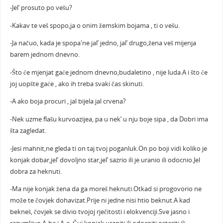
-Jel’ prosuto po vešu?
-Kakav te veš spopo,ja o onim žemskim bojama , ti o vešu.
-Ja načuo, kada je spopa'ne jal’ jedno, jal’ drugo,žena veš mijenja
barem jednom dnevno.
-Što će mjenjat gaće jednom dnevno,budaletino , nije luda.A i što će
joj uopšte gaće , ako ih treba svaki čas skinuti.
-A ako boja procuri , jal bijela jal crvena?
-Nek uzme flašu kurvoazijea, pa u nek’ u nju boje sipa , da Dobri ima
šta zagledat.
-Jesi mahnit,ne gleda ti on taj tvoj poganluk.On po boji vidi koliko je
konjak dobar,jel’ dovoljno star,jel’ sazrio ili je uranio ili odocnio.Jel
dobra za heknuti.
-Ma nije konjak žena da ga moreš heknuti.Otkad si progovorio ne
može te čovjek dohavizat.Prije ni jedne nisi htio beknut.A kad
bekneš, čovjek se divio tvojoj rječitosti i elokvenciji.Sve jasno i