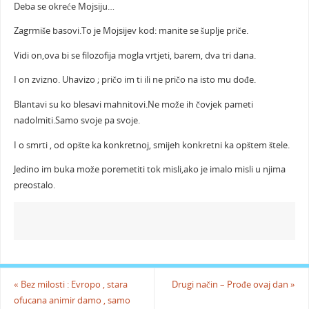
Deba se okreće Mojsiju…
Zagrmiše basovi.To je Mojsijev kod: manite se šuplje priče.
Vidi on,ova bi se filozofija mogla vrtjeti, barem, dva tri dana.
I on zvizno. Uhavizo ; pričo im ti ili ne pričo na isto mu dođe.
Blantavi su ko blesavi mahnitovi.Ne može ih čovjek pameti
nadolmiti.Samo svoje pa svoje.
I o smrti , od opšte ka konkretnoj, smijeh konkretni ka opštem štele.
Jedino im buka može poremetiti tok misli,ako je imalo misli u njima
preostalo.
«
Bez milosti : Evropo , stara
Drugi način – Prođe ovaj dan
»
ofucana animir damo , samo