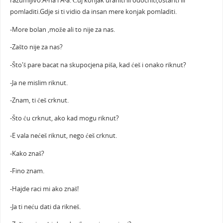
razumljivo.A-ha i A-a. Čuj konjak uraniti ili odocniti,ostariti ili
pomladiti.Gdje si ti vidio da insan mere konjak pomladiti.
-More bolan ,može ali to nije za nas.
-Zašto nije za nas?
-Što'š pare bacat na skupocjena piša, kad ćeš i onako riknut?
-Ja ne mislim riknut.
-Znam, ti ćeš crknut.
-Što ću crknut, ako kad mogu riknut?
-E vala nećeš riknut, nego ćeš crknut.
-Kako znaš?
-Fino znam.
-Hajde raci mi ako znaš!
-Ja ti neću dati da rikneš.