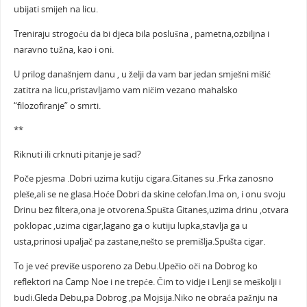
ubijati smijeh na licu.
Treniraju strogoću da bi djeca bila poslušna , pametna,ozbiljna i
naravno tužna, kao i oni.
U prilog današnjem danu , u želji da vam bar jedan smješni mišić
zatitra na licu,pristavljamo vam ničim vezano mahalsko
“filozofiranje” o smrti.
**
Riknuti ili crknuti pitanje je sad?
Poče pjesma .Dobri uzima kutiju cigara.Gitanes su .Frka zanosno
pleše,ali se ne glasa.Hoće Dobri da skine celofan.Ima on, i onu svoju
Drinu bez filtera,ona je otvorena.Spušta Gitanes,uzima drinu ,otvara
poklopac ,uzima cigar,lagano ga o kutiju lupka,stavlja ga u
usta,prinosi upaljač pa zastane,nešto se premišlja.Spušta cigar.
To je već previše usporeno za Debu.Upečio oči na Dobrog ko
reflektori na Camp Noe i ne trepće. Čim to vidje i Lenji se meškolji i
budi.Gleda Debu,pa Dobrog ,pa Mojsija.Niko ne obraća pažnju na