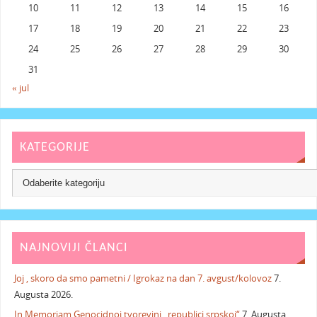
10
11
12
13
14
15
16
17
18
19
20
21
22
23
24
25
26
27
28
29
30
31
« jul
KATEGORIJE
NAJNOVIJI ČLANCI
Joj , skoro da smo pametni / Igrokaz na dan 7. avgust/kolovoz
7.
Augusta 2026.
In Memoriam Genocidnoj tvorevini „republici srpskoj“
7. Augusta