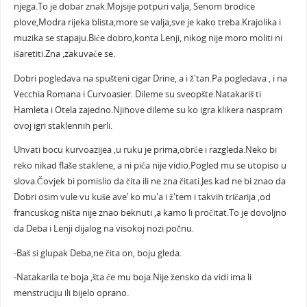
njega.To je dobar znak.Mojsije potpuri valja, Senom brodice
plove,Modra rijeka blista,more se valja,sve je kako treba.Krajolika i
muzika se stapaju.Biće dobro,konta Lenji, nikog nije moro moliti ni
išaretiti.Zna ,zakuvaće se.
Dobri pogledava na spušteni cigar Drine, a i ž'tan.Pa pogledava , i na
Vecchia Romana i Curvoasier. Dileme su sveopšte.Natakariš ti
Hamleta i Otela zajedno.Njihove dileme su ko igra klikera naspram
ovoj igri staklennih perli.
Uhvati bocu kurvoazijea ,u ruku je prima,obrće i razgleda.Neko bi
reko nikad flaše staklene, a ni pića nije vidio.Pogled mu se utopiso u
slova.Čovjek bi pomislio da čita ili ne zna čitati.Jes kad ne bi znao da
Dobri osim vule vu kuše ave’ ko mu'a i ž'tem i takvih tričarija ,od
francuskog ništa nije znao beknuti ,a kamo li pročitat.To je dovoljno
da Deba i Lenji dijalog na visokoj nozi počnu.
-Baš si glupak Deba,ne čita on, boju gleda.
-Natakarila te boja ,šta će mu boja.Nije žensko da vidi ima li
menstruciju ili bijelo oprano.