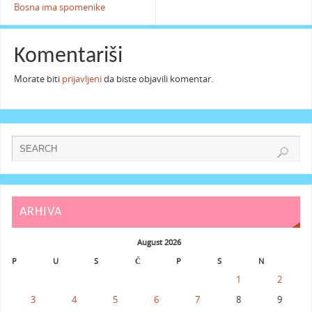
Bosna ima spomenike
Komentariši
Morate biti
prijavljeni
da biste objavili komentar.
ARHIVA
August 2026
P
U
S
Č
P
S
N
1
2
3
4
5
6
7
8
9