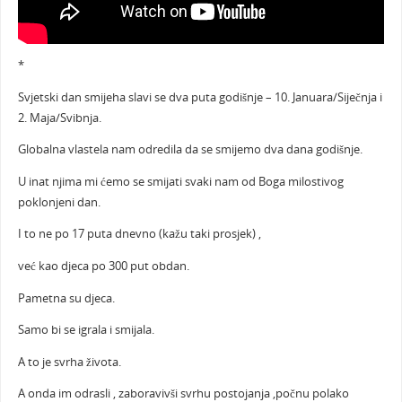
*
Svjetski dan smijeha slavi se dva puta godišnje – 10. Januara/Siječnja i
2. Maja/Svibnja.
Globalna vlastela nam odredila da se smijemo dva dana godišnje.
U inat njima mi ćemo se smijati svaki nam od Boga milostivog
poklonjeni dan.
I to ne po 17 puta dnevno (kažu taki prosjek) ,
već kao djeca po 300 put obdan.
Pametna su djeca.
Samo bi se igrala i smijala.
A to je svrha života.
A onda im odrasli , zaboravivši svrhu postojanja ,počnu polako