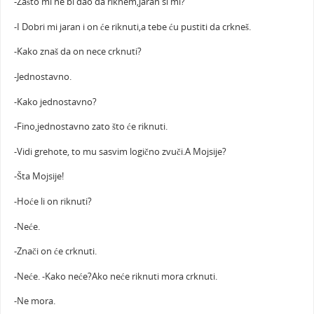
-Zašto mi ne bi dao da riknem,jaran si mi?
-I Dobri mi jaran i on će riknuti,a tebe ću pustiti da crkneš.
-Kako znaš da on nece crknuti?
-Jednostavno.
-Kako jednostavno?
-Fino,jednostavno zato što će riknuti.
-Vidi grehote, to mu sasvim logično zvuči.A Mojsije?
-Šta Mojsije!
-Hoće li on riknuti?
-Neće.
-Znači on će crknuti.
-Neće. -Kako neće?Ako neće riknuti mora crknuti.
-Ne mora.