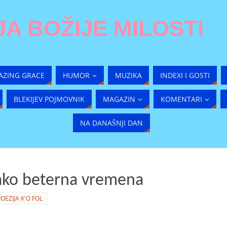
A BOŽIJE MILOSTI
AZING GRACE
HUMOR
MUZIKA
INDEXI I GOSTI
BLEKIJEV POJMOVNIK
MAGAZIN
KOMENTARI
NA DANAŠNJI DAN
 tako beterna vremena
OEZIJA K'O FOL