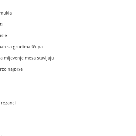
dmukla
ti
isle
amah sa grudima ščupa
za mljevenje mesa stavljaju
brzo najbrže
 rezanci