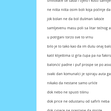
smilovaće se sada i tijelo i kosti samlje
ne ništa ništa osim boli koja počinje da
jok bolan ne da bol dušman lakoće
samljevenu masu poli sa litar tečnog a
u potrgani torzo sve to vrnu
bilo je to tako kao da im dušu onaj bal
katil kliještima iz grla čupa pa na fakir
balonćić padne i puf prospe se po asv
svaki dan komunalci je spiraju auta g
nikako da nestane samo urliče
dok nebo ne spusti tišinu
dok price ne odustanu od safirli neba
dok cvijeće ne prestane da miriše