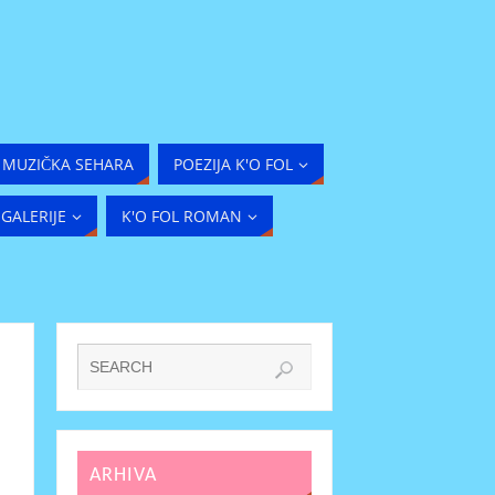
MUZIČKA SEHARA
POEZIJA K'O FOL
GALERIJE
K'O FOL ROMAN
ARHIVA