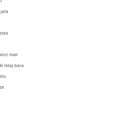
ti
 jača
zota
onćić mali
ski ležaj baca
altu
aze