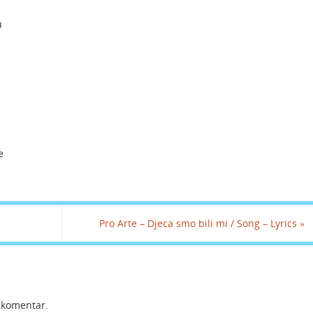
u
e
Pro Arte – Djeca smo bili mi / Song – Lyrics
»
i komentar.