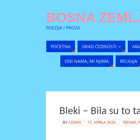
BOSNA ZEMLJ
POEZIJA I PROZA
POČETNA
GRAD ČEDNOSTI
AM
ONI NAMA, MI NJIMA
RELIGIJA
Bleki – Bila su to
BY
ADMIN
15. APRILA 2026.
PJESME
,
P