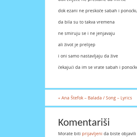
dok ezani ne preskoče sabah i ponoćk
da bila su to takva vremena
ne smiruju se i ne jenjavaju
ali život je prelijep
i oni samo nastavljaju da žive
čekajući da im se vrate sabah i ponoćk
«
Ana Štefok – Balada / Song – Lyrics
Komentariši
Morate biti
prijavljeni
da biste objavil