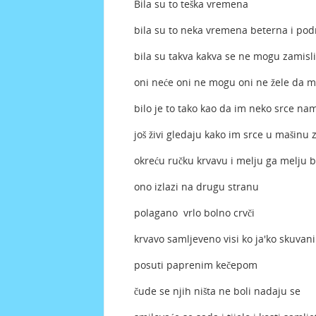
Bila su to teška vremena
bila su to neka vremena beterna i po
bila su takva kakva se ne mogu zamisli
oni neće oni ne mogu oni ne žele da m
bilo je to tako kao da im neko srce n
još živi gledaju kako im srce u mašinu 
okreću ručku krvavu i melju ga melju 
ono izlazi na drugu stranu
polagano vrlo bolno crvči
krvavo samljeveno visi ko ja'ko skuvani
posuti paprenim kečepom
čude se njih ništa ne boli nadaju se