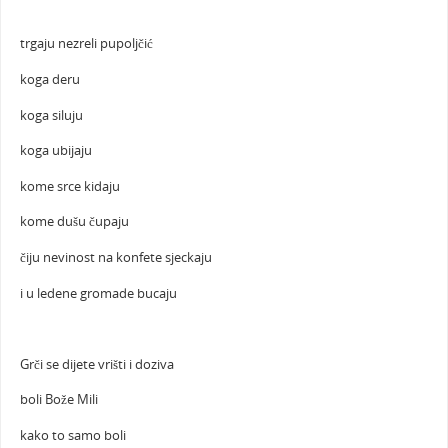
trgaju nezreli pupoljčić
koga deru
koga siluju
koga ubijaju
kome srce kidaju
kome dušu čupaju
čiju nevinost na konfete sjeckaju
i u ledene gromade bucaju
Grči se dijete vrišti i doziva
boli Bože Mili
kako to samo boli