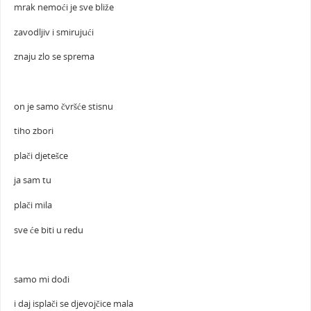
mrak nemoći je sve bliže
zavodljiv i smirujući
znaju zlo se sprema
on je samo čvršće stisnu
tiho zbori
plači djetešce
ja sam tu
plači mila
sve će biti u redu
samo mi dođi
i daj isplači se djevojčice mala