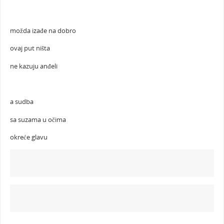
možda izađe na dobro
ovaj put ništa
ne kazuju anđeli
a sudba
sa suzama u očima
okreće glavu