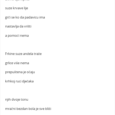
suze krvave lije
grči se ko da padavicu ima
nastavlja da vrišti
a pomoći nema
Frkine suze anđela traže
grlice više nema
prepuštena je očaju
krhkoj ruci dječaka
njih dvoje tonu
mračni bezdan bola je sve bliži