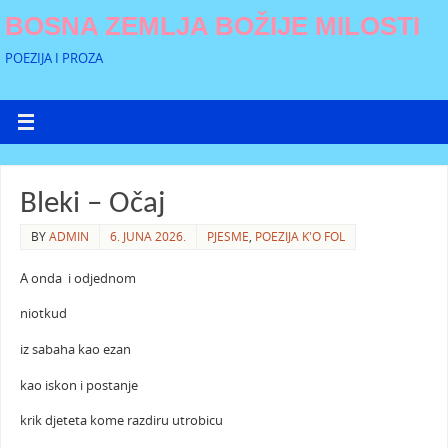
BOSNA ZEMLJA BOŽIJE MILOSTI
POEZIJA I PROZA
Bleki – Očaj
BY
ADMIN
6. JUNA 2026.
PJESME
,
POEZIJA K'O FOL
A onda i odjednom
niotkud
iz sabaha kao ezan
kao iskon i postanje
krik djeteta kome razdiru utrobicu