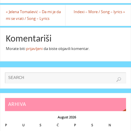
«
Jelena Tomašević – Da mi je da
Indexi – More / Song – lyrics
»
mi se vrati / Song – Lyrics
Komentariši
Morate biti
prijavljeni
da biste objavili komentar.
ARHIVA
August 2026
P
U
S
Č
P
S
N