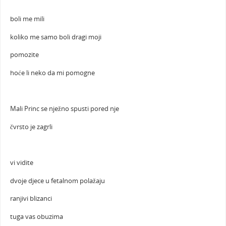
boli me mili
koliko me samo boli dragi moji
pomozite
hoće li neko da mi pomogne
Mali Princ se nježno spusti pored nje
čvrsto je zagrli
vi vidite
dvoje djece u fetalnom polažaju
ranjivi blizanci
tuga vas obuzima