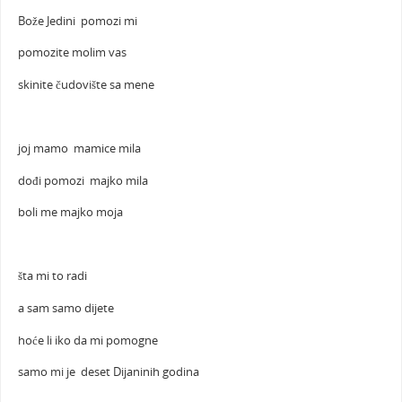
Bože Jedini pomozi mi
pomozite molim vas
skinite čudovište sa mene
joj mamo mamice mila
dođi pomozi majko mila
boli me majko moja
šta mi to radi
a sam samo dijete
hoće li iko da mi pomogne
samo mi je deset Dijaninih godina