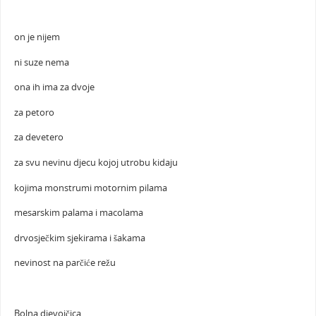
on je nijem
ni suze nema
ona ih ima za dvoje
za petoro
za devetero
za svu nevinu djecu kojoj utrobu kidaju
kojima monstrumi motornim pilama
mesarskim palama i macolama
drvosječkim sjekirama i šakama
nevinost na parčiće režu
Bolna djevojčica