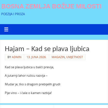
BOSNA ZEMLJA BOŽIJE MILOSTI
POEZIJA I PROZA
Hajam – Kad se plava ljubica
BY
ADMIN
13. JUNA 2026.
MAGAZIN
,
UMJETNOST
Kad se plava ljubica u bašči previja,
A jutarnji lahor ružicu razvija –
Mudar je, tko s dragom prebijelih grudi
Pije vino – i čaše o kamen razbija!