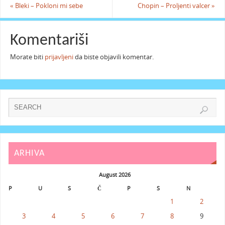
«
Bleki – Pokloni mi sebe
Chopin – Proljenti valcer
»
Komentariši
Morate biti
prijavljeni
da biste objavili komentar.
ARHIVA
August 2026
P
U
S
Č
P
S
N
1
2
3
4
5
6
7
8
9