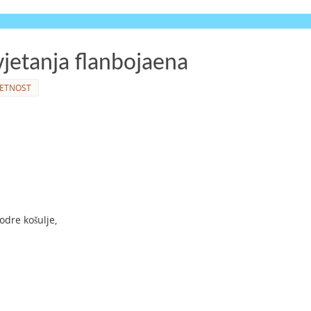
vjetanja flanbojaena
ETNOST
dre košulje,