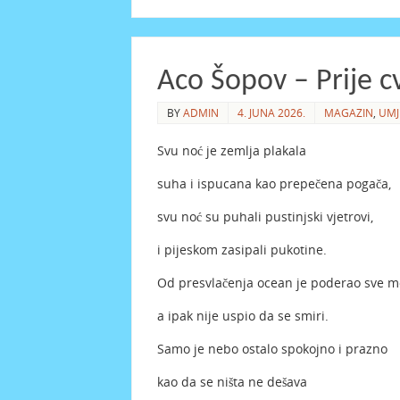
Aco Šopov – Prije c
BY
ADMIN
4. JUNA 2026.
MAGAZIN
,
UMJ
Svu noć je zemlja plakala
suha i ispucana kao prepečena pogača,
svu noć su puhali pustinjski vjetrovi,
i pijeskom zasipali pukotine.
Od presvlačenja ocean je poderao sve mo
a ipak nije uspio da se smiri.
Samo je nebo ostalo spokojno i prazno
kao da se ništa ne dešava