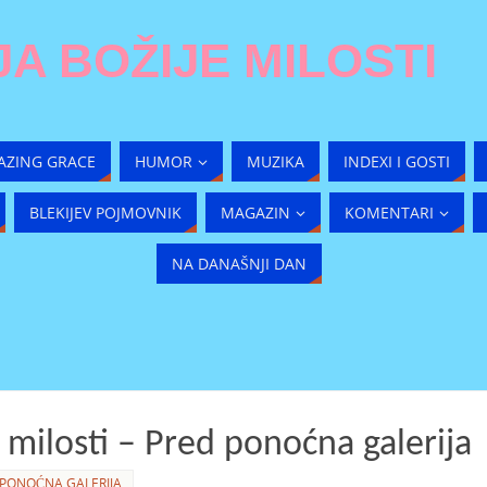
A BOŽIJE MILOSTI
AZING GRACE
HUMOR
MUZIKA
INDEXI I GOSTI
BLEKIJEV POJMOVNIK
MAGAZIN
KOMENTARI
NA DANAŠNJI DAN
 milosti – Pred ponoćna galerija
PONOĆNA GALERIJA