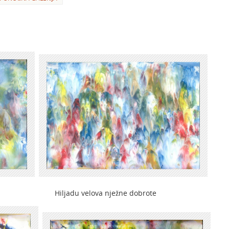
ljadu velova nježne dobrote