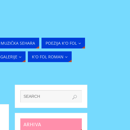
MUZIČKA SEHARA
POEZIJA K'O FOL
GALERIJE
K'O FOL ROMAN
ARHIVA