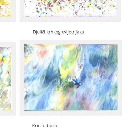
ći krhkog cvijetnjaka
ici u bura