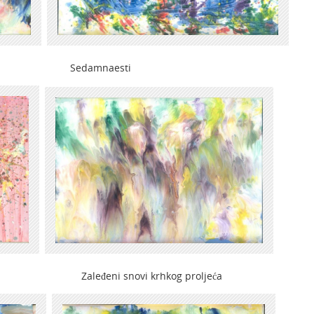
 Sedamnaesti
ni snovi krhkog proljeća