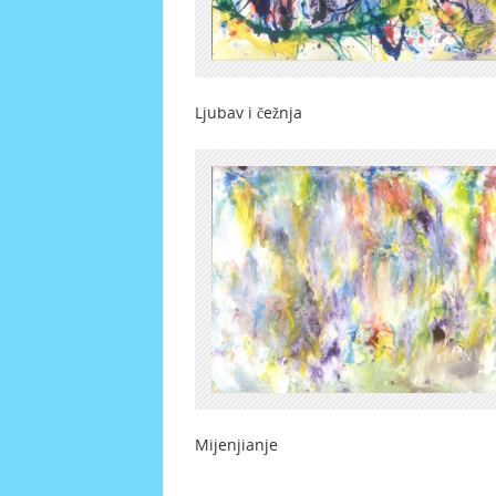
Ljubav i čežnja Djeli
Mijenjianje Kr