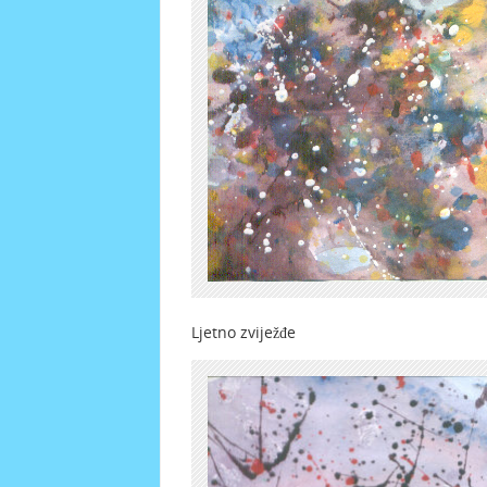
Ljetno zviježđe Viol