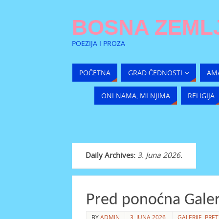
BOSNA ZEMLJ
POEZIJA I PROZA
POČETNA
GRAD ČEDNOSTI
AM
ONI NAMA, MI NJIMA
RELIGIJA
Daily Archives:
3. Juna 2026.
Pred ponoćna Galeri
BY
ADMIN
3. JUNA 2026.
GALERIJE
,
PRET