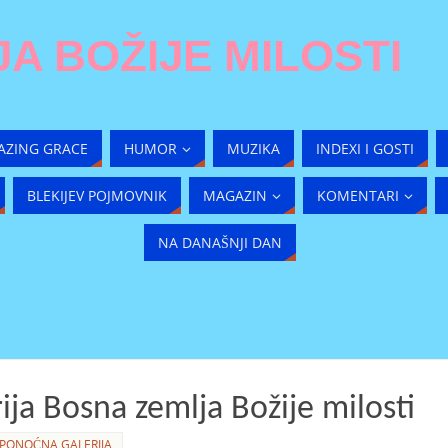
A BOŽIJE MILOSTI
AZING GRACE
HUMOR
MUZIKA
INDEXI I GOSTI
BLEKIJEV POJMOVNIK
MAGAZIN
KOMENTARI
NA DANAŠNJI DAN
ja Bosna zemlja Božije milosti
PONOĆNA GALERIJA