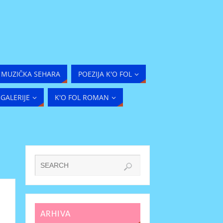
MUZIČKA SEHARA
POEZIJA K'O FOL
GALERIJE
K'O FOL ROMAN
ARHIVA