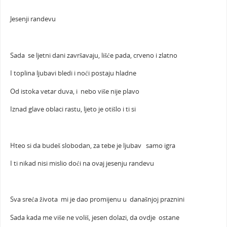
Jesenji randevu
Sada se ljetni dani završavaju, lišće pada, crveno i zlatno
I toplina ljubavi bledi i noći postaju hladne
Od istoka vetar duva, i nebo više nije plavo
Iznad glave oblaci rastu, ljeto je otišlo i ti si
Hteo si da budeš slobodan, za tebe je ljubav samo igra
I ti nikad nisi mislio doći na ovaj jesenju randevu
Sva sreća života mi je dao promijenu u današnjoj praznini
Sada kada me više ne voliš, jesen dolazi, da ovdje ostane