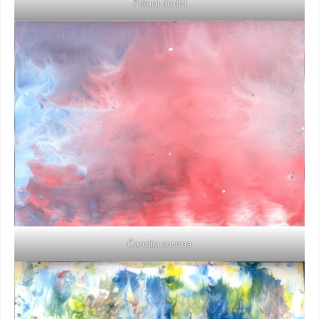
Plišani doditi
Čarolija sutona