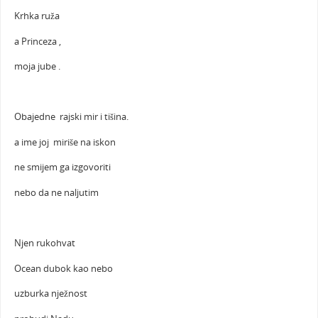
Krhka ruža
a Princeza ,
moja jube .
Obajedne rajski mir i tišina.
a ime joj miriše na iskon
ne smijem ga izgovoriti
nebo da ne naljutim
Njen rukohvat
Ocean dubok kao nebo
uzburka nježnost