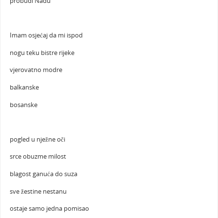
probudi Nadu
Imam osjećaj da mi ispod
nogu teku bistre rijeke
vjerovatno modre
balkanske
bosanske
pogled u nježne oči
srce obuzme milost
blagost ganuća do suza
sve žestine nestanu
ostaje samo jedna pomisao