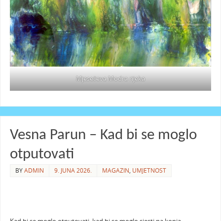
Mjesečeva Modra rijeka
Vesna Parun – Kad bi se moglo
otputovati
BY
ADMIN
9. JUNA 2026.
MAGAZIN
,
UMJETNOST