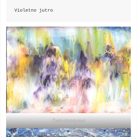
Violetno jutro
Čedni djetinji dani