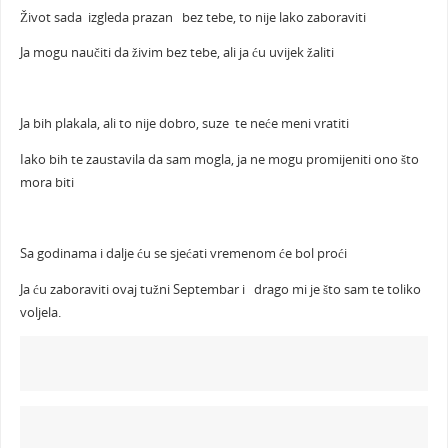
Život sada izgleda prazan bez tebe, to nije lako zaboraviti
Ja mogu naučiti da živim bez tebe, ali ja ću uvijek žaliti
Ja bih plakala, ali to nije dobro, suze te neće meni vratiti
Iako bih te zaustavila da sam mogla, ja ne mogu promijeniti ono što
mora biti
Sa godinama i dalje ću se sjećati vremenom će bol proći
Ja ću zaboraviti ovaj tužni Septembar i drago mi je što sam te toliko
voljela.