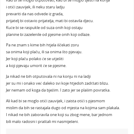
Kad bi se moglo otputovati, kad bi se moglo sjesti na konja
i otići zauvijek, ili neku staru ladju
prevariti da nas odvede iz grada,
prijatelj bi ostavio prijatelja, mati bi ostavila djecu.
Kuće bi se raspukle od suza onih koji ostaju
planine bi zazelenile od pjesme onih koji odlaze.
Pa ne znam s kime bih htjela iščekati zoru
sa onima koji plaču, ili sa onima što pjevaju.
Jer koji plaču polako će se utješiti
a koji pjevaju umorit će se pjesme.
Ja nikad ne bih otputovala ni na konju ni na ladji
jer su mi i onako već daleko svi koje htjedoh zadržati blizu.
Jer nemam od koga da bježim. I zato jer se plašim povratka.
Ali kad bi se moglo otići zauvijek, i zaista otići s pjesmom
mislim da bih se rastajala dugo od mjesta na kojima sam plakala.
I nikad ne bih zaboravila one koji su zbog mene, bar jednom
bili malo radosni i praštali mi nasmiješeni.