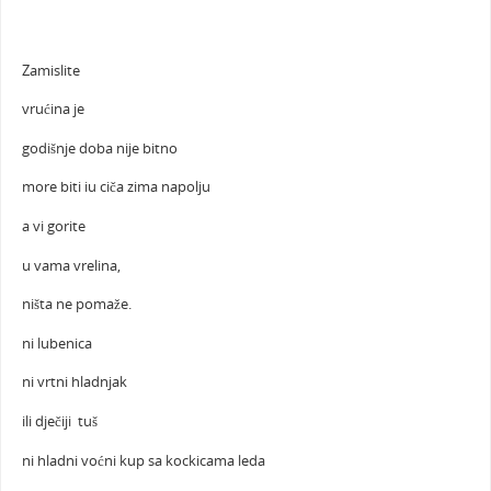
Zamislite
vrućina je
godišnje doba nije bitno
more biti iu ciča zima napolju
a vi gorite
u vama vrelina,
ništa ne pomaže.
ni lubenica
ni vrtni hladnjak
ili dječiji tuš
ni hladni voćni kup sa kockicama leda