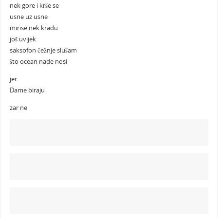
nek gore i krše se
usne uz usne
mirise nek kradu
još uvijek
saksofon čežnje slušam
što ocean nade nosi
jer
Dame biraju
zar ne