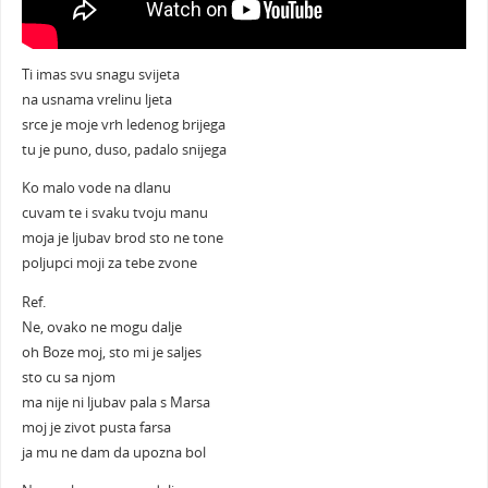
Ti imas svu snagu svijeta
na usnama vrelinu ljeta
srce je moje vrh ledenog brijega
tu je puno, duso, padalo snijega
Ko malo vode na dlanu
cuvam te i svaku tvoju manu
moja je ljubav brod sto ne tone
poljupci moji za tebe zvone
Ref.
Ne, ovako ne mogu dalje
oh Boze moj, sto mi je saljes
sto cu sa njom
ma nije ni ljubav pala s Marsa
moj je zivot pusta farsa
ja mu ne dam da upozna bol