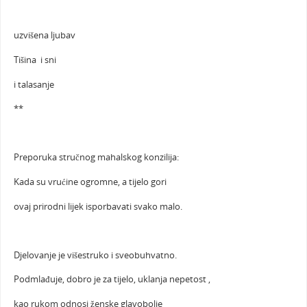
uzvišena ljubav
Tišina i sni
i talasanje
**
Preporuka stručnog mahalskog konzilija:
Kada su vrućine ogromne, a tijelo gori
ovaj prirodni lijek isporbavati svako malo.
Djelovanje je višestruko i sveobuhvatno.
Podmlađuje, dobro je za tijelo, uklanja nepetost ,
kao rukom odnosi ženske glavobolje