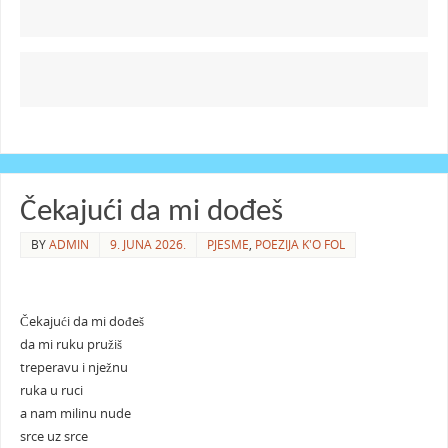
Čekajući da mi dođeš
BY
ADMIN
9. JUNA 2026.
PJESME
,
POEZIJA K'O FOL
Čekajući da mi dođeš
da mi ruku pružiš
treperavu i nježnu
ruka u ruci
a nam milinu nude
srce uz srce