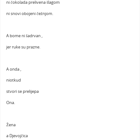
ni čokolada prelivena šlagom
ni snovi obojeni čežnjom.
A bome ni šadrvan ,
jer ruke su prazne.
A onda ,
niotkud
stvori se prelijepa
Ona.
Žena
a Djevojčica