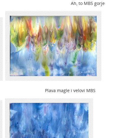
h, to MBS gorje
lava magle i velovi MBS