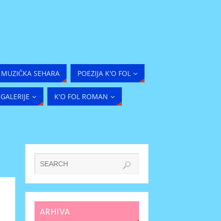
MUZIČKA SEHARA
POEZIJA K'O FOL
GALERIJE
K'O FOL ROMAN
ARHIVA