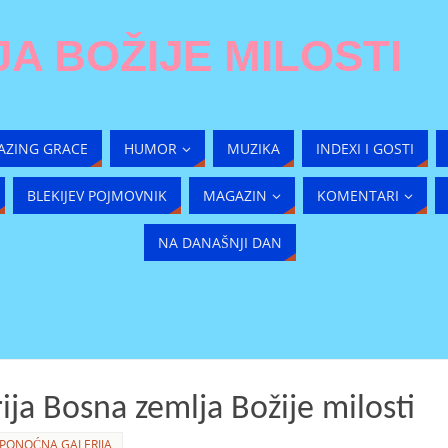
A BOŽIJE MILOSTI
AZING GRACE
HUMOR
MUZIKA
INDEXI I GOSTI
BLEKIJEV POJMOVNIK
MAGAZIN
KOMENTARI
NA DANAŠNJI DAN
ja Bosna zemlja Božije milosti
PONOĆNA GALERIJA