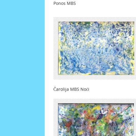
Ponos MBS A
Čarolija MBS Noći P