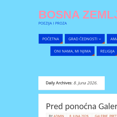
BOSNA ZEMLJ
POEZIJA I PROZA
POČETNA
GRAD ČEDNOSTI
AM
ONI NAMA, MI NJIMA
RELIGIJA
Daily Archives:
8. Juna 2026.
Pred ponoćna Galeri
BY
ADMIN
8. JUNA 2026.
GALERIJE
,
PRET