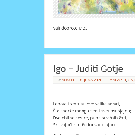
Vali dobrote MB
Igo – Juditi Gotje
BY
ADMIN
8. JUNA 2026.
MAGAZIN
,
UMJ
Lepota i smrt su dve velike stvari,
Što sadrže mnogu sen i svetlost sjajnu;
Dve obilne sestre, pune strašnih čari,
Skrivajući istu čudnovatu tajnu.