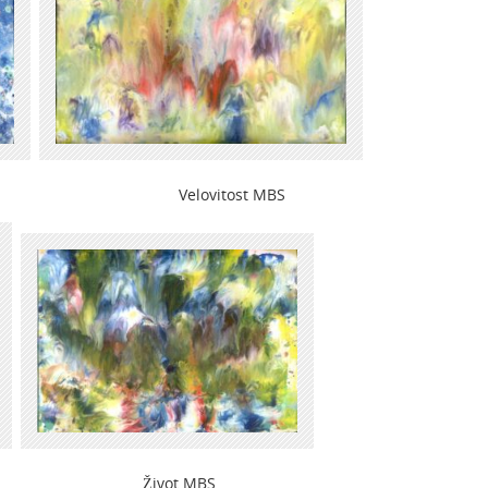
elovitost MBS
ivot MBS