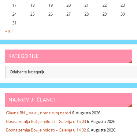
17
18
19
20
21
22
23
24
25
26
27
28
29
30
31
« jul
KATEGORIJE
NAJNOVIJI ČLANCI
Glavne BH „ baje „ brane svoj narod
6. Augusta 2026.
Bosna zemlja Božije milosti – Galerija u 15 03
6. Augusta 2026.
Bosna zemlja Božije milosti – Galerija u 14 02
6. Augusta 2026.