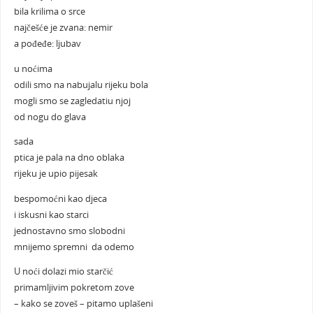
bila krilima o srce
najčešće je zvana: nemir
a pođeđe: ljubav
u noćima
odili smo na nabujalu rijeku bola
mogli smo se zagledatiu njoj
od nogu do glava
sada
ptica je pala na dno oblaka
rijeku je upio pijesak
bespomoćni kao djeca
i iskusni kao starci
jednostavno smo slobodni
mnijemo spremni da odemo
U noći dolazi mio starčić
primamljivim pokretom zove
– kako se zoveš – pitamo uplašeni