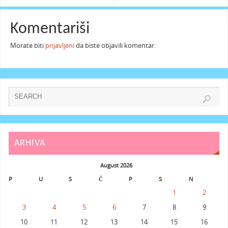
Komentariši
Morate biti
prijavljeni
da biste objavili komentar.
ARHIVA
August 2026
P
U
S
Č
P
S
N
1
2
3
4
5
6
7
8
9
10
11
12
13
14
15
16