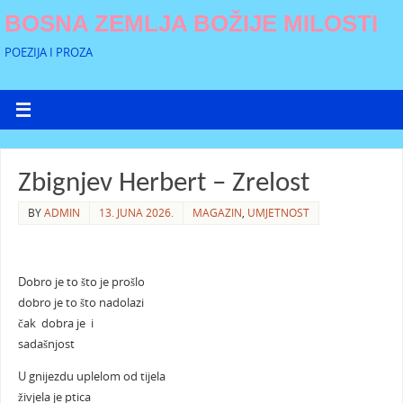
BOSNA ZEMLJA BOŽIJE MILOSTI
POEZIJA I PROZA
Zbignjev Herbert – Zrelost
BY
ADMIN
13. JUNA 2026.
MAGAZIN
,
UMJETNOST
Dobro je to što je prošlo
dobro je to što nadolazi
čak dobra je i
sadašnjost
U gnijezdu uplelom od tijela
živjela je ptica