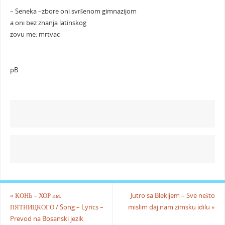
– Seneka –zbore oni svršenom gimnazijom
a oni bez znanja latinskog
zovu me: mrtvac
pB
«
КОНЬ – ХОР им.
Jutro sa Blekijem – Sve nešto
ПЯТНИЦКОГО / Song – Lyrics –
mislim daj nam zimsku idilu
»
Prevod na Bosanski jezik