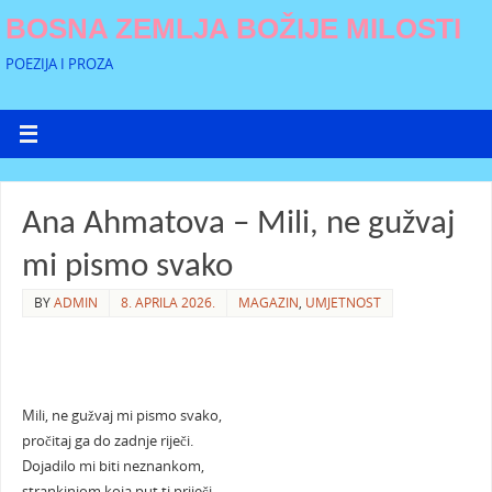
BOSNA ZEMLJA BOŽIJE MILOSTI
POEZIJA I PROZA
Ana Ahmatova – Mili, ne gužvaj
mi pismo svako
BY
ADMIN
8. APRILA 2026.
MAGAZIN
,
UMJETNOST
Mili, ne gužvaj mi pismo svako,
pročitaj ga do zadnje riječi.
Dojadilo mi biti neznankom,
strankinjom koja put ti priječi.