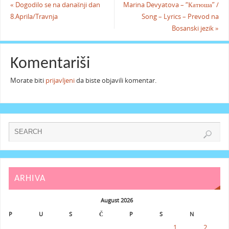
«
Dogodilo se na današnji dan
Marina Devyatova – “Катюша” /
8.Aprila/Travnja
Song – Lyrics – Prevod na
Bosanski jezik
»
Komentariši
Morate biti
prijavljeni
da biste objavili komentar.
ARHIVA
August 2026
P
U
S
Č
P
S
N
1
2