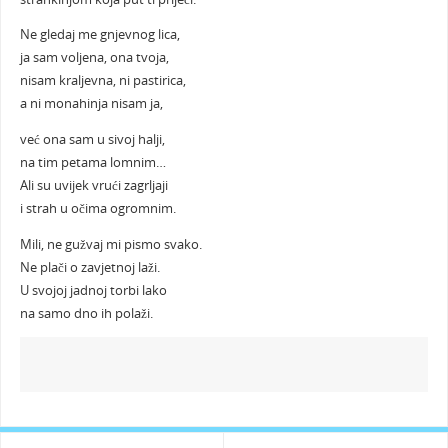
Ne gledaj me gnjevnog lica,
ja sam voljena, ona tvoja,
nisam kraljevna, ni pastirica,
a ni monahinja nisam ja,
već ona sam u sivoj halji,
na tim petama lomnim…
Ali su uvijek vrući zagrljaji
i strah u očima ogromnim.
Mili, ne gužvaj mi pismo svako.
Ne plači o zavjetnoj laži.
U svojoj jadnoj torbi lako
na samo dno ih polaži.