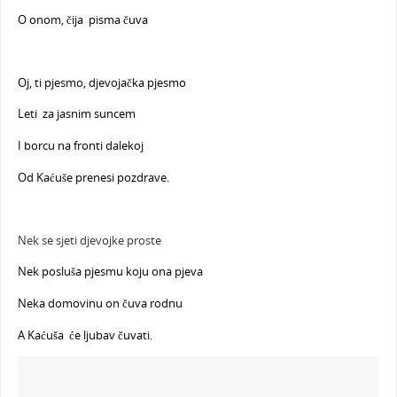
O onom, čija pisma čuva
Oj, ti pjesmo, djevojačka pjesmo
Leti za jasnim suncem
I borcu na fronti dalekoj
Od Kaćuše prenesi pozdrave.
Nek se sjeti djevojke proste
Nek posluša pjesmu koju ona pjeva
Neka domovinu on čuva rodnu
A Kaćuša će ljubav čuvati.