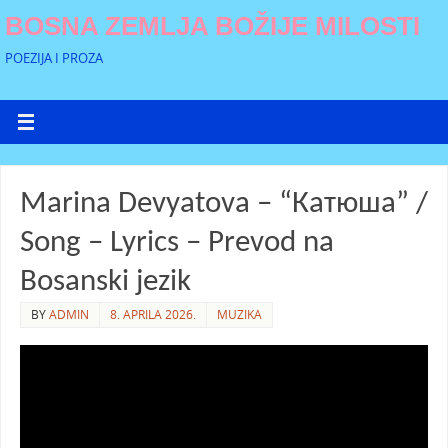
BOSNA ZEMLJA BOŽIJE MILOSTI
POEZIJA I PROZA
Marina Devyatova – “Катюша” /
Song – Lyrics – Prevod na
Bosanski jezik
BY
ADMIN
8. APRILA 2026.
MUZIKA