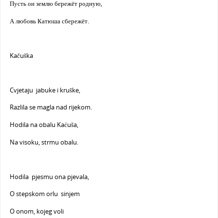
Пусть он землю бережёт родную,
А любовь Катюша сбережёт.
Kačuška
Cvjetaju jabuke i kruške,
Razlila se magla nad rijekom.
Hodila na obalu Kaćuša,
Na visoku, strmu obalu.
Hodila pjesmu ona pjevala,
O stepskom orlu sinjem
O onom, kojeg voli