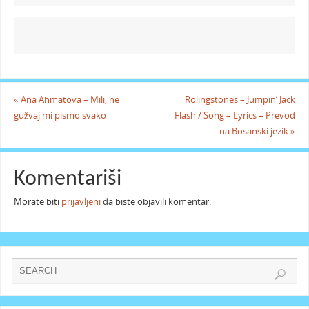
«
Ana Ahmatova – Mili, ne
Rolingstones – Jumpin’ Jack
gužvaj mi pismo svako
Flash / Song – Lyrics – Prevod
na Bosanski jezik
»
Komentariši
Morate biti
prijavljeni
da biste objavili komentar.