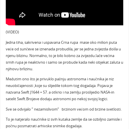
(VIDEO)
Jedna tiha, sakrivena i uspavana Crna rupa mase oko milion puta
veće od sunčeve se iznenada probudila, jer se jedna zvijezda došla u
njenu blizinu. Normalno, to je bilo kobno za zvijezdu.Iače većina
srnih rupa je neaktivno i samo se probude kada neki objekat zaluta u
njihovu brlizinu.
Međutim ono što je privuklo pažnju astronoma i naučnika je niz
neuobičajenosti ,koje su slijedile tokom tog događaja. Pojava je
nazvana Swift J1644 + 57. a otkrio i na zemlju proslijedio NASA-in
satelit Swift.Brojeve dodaju astronomi po nekoj svojoj logici.
Sve se odvijalo ” nezamislivom” brzinom većom od brzine svetlosti.
To je natjeralo naučnike iz svih kutaka zemlje da se ozbiljno zamisle i
počnu posmatrati arhivske snimke događaja.