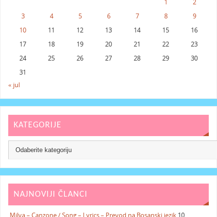
1
2
3
4
5
6
7
8
9
10
11
12
13
14
15
16
17
18
19
20
21
22
23
24
25
26
27
28
29
30
31
« jul
KATEGORIJE
NAJNOVIJI ČLANCI
Milva – Canzone / Song – Lyrics – Prevod na Bosanski jezik
10.