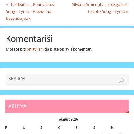
«
The Beatles – Penny lane/
Silvana Armenulic – Srce gori jer
Song – Lyrics – Prevod na
te voli / Song – Lyrics
»
Bosanski jezik
Komentariši
Morate biti
prijavljeni
da biste objavili komentar.
ARHIVA
August 2026
P
U
S
Č
P
S
N