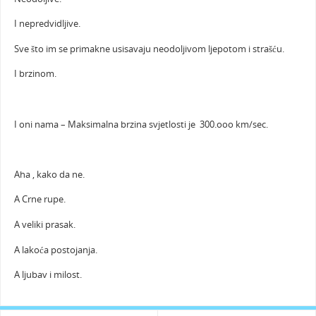
I nepredvidljive.
Sve što im se primakne usisavaju neodoljivom ljepotom i strašću.
I brzinom.
I oni nama – Maksimalna brzina svjetlosti je 300.ooo km/sec.
Aha , kako da ne.
A Crne rupe.
A veliki prasak.
A lakoća postojanja.
A ljubav i milost.