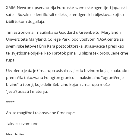
XMM-Newton opservatorija Europske svemirske agencije i japanski
satelit Suzaku identificirali refleksije rendgenskih bljeskova koji su
izbili tokom događaja.
Tim astronoma i naučnika sa Goddard u Greenbeltu, Maryland, i
Univerziteta Maryland, College Park, pod vostvom NASA centra za
svemirske letove ( Erin Kara postdoktorska istraživačica ) preslikao
te svjetlosne odjeke kao i protok plina , u blizini tek probuđene crne
rupa.
Utvrđeno je da je Crna rupa usisala zvijezdu brzinom koja je nakratko
premašila takozvanu Edington granicu – maksimalno “ograničenje
brzine” u teoriji, koje definišebrzinu kojom crna rupa može
“jesti”(usisati ) materiju.
****
Ah ,te magične i tajanstvene Crne rupe.
Takve su vam one.
Neodoljive.