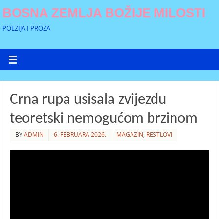
BOSNA ZEMLJA BOŽIJE MILOSTI
POEZIJA I PROZA
Crna rupa usisala zvijezdu
teoretski nemogućom brzinom
BY
ADMIN
6. FEBRUARA 2026.
MAGAZIN
,
RESTLOVI