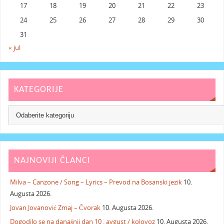
17
18
19
20
21
22
23
24
25
26
27
28
29
30
31
« jul
KATEGORIJE
NAJNOVIJI ČLANCI
Milva – Canzone / Song – Lyrics – Prevod na Bosanski jezik
10.
Augusta 2026.
Jovan Jovanović Zmaj – Čvorak
10. Augusta 2026.
Dogodilo se na današnji dan 10 . avgust / kolovoz
10. Augusta 2026.