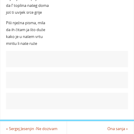
da l’ toplina našeg doma
još ti uvijek srce grije
Piši nježna pisma, mila
da ih čitam ja što duže
kako je u našem vrtu
mirišu li naše ruže
«
Sergej Jesenjin -Ne dozivam
Ona sanja
»