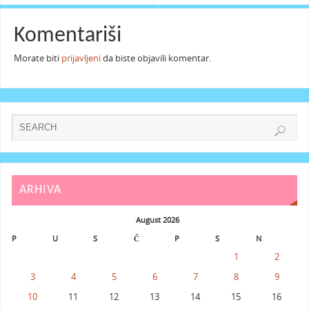
Komentariši
Morate biti
prijavljeni
da biste objavili komentar.
ARHIVA
August 2026
P
U
S
Č
P
S
N
1
2
3
4
5
6
7
8
9
10
11
12
13
14
15
16