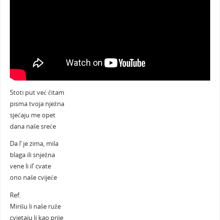
Stoti put već čitam
pisma tvoja nježna
sjećaju me opet
dana naše sreće
Da l’ je zima, mila
blaga ili snježna
vene li il’ cvate
ono naše cvijeće
Ref.
Mirišu li naše ruže
cvjetaju li kao prije