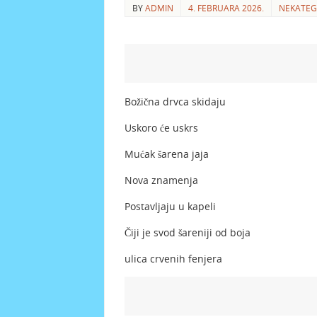
BY
ADMIN
4. FEBRUARA 2026.
NEKATEG
Božična drvca skidaju
Uskoro će uskrs
Mućak šarena jaja
Nova znamenja
Postavljaju u kapeli
Čiji je svod šareniji od boja
ulica crvenih fenjera