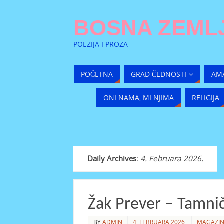
BOSNA ZEMLJ
POEZIJA I PROZA
POČETNA
GRAD ČEDNOSTI
AM
ONI NAMA, MI NJIMA
RELIGIJA
Daily Archives:
4. Februara 2026.
Žak Prever – Tamni
BY
ADMIN
4. FEBRUARA 2026.
MAGAZI