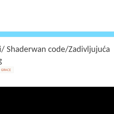
i/ Shaderwan code/Zadivljujuća
g
 GRACE