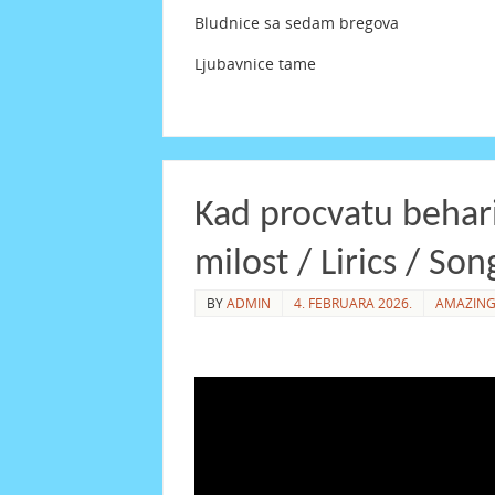
Bludnice sa sedam bregova
Ljubavnice tame
Kad procvatu behar
milost / Lirics / Son
BY
ADMIN
4. FEBRUARA 2026.
AMAZING