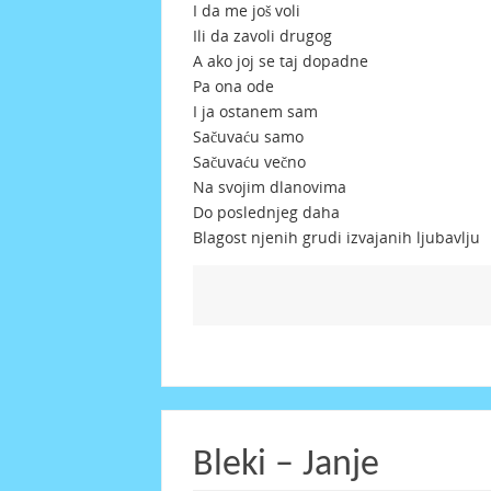
I da me još voli
Ili da zavoli drugog
A ako joj se taj dopadne
Pa ona ode
I ja ostanem sam
Sačuvaću samo
Sačuvaću večno
Na svojim dlanovima
Do poslednjeg daha
Blagost njenih grudi izvajanih ljubavlju
Bleki – Janje