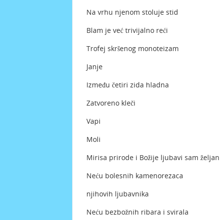
Na vrhu njenom stoluje stid
Blam je već trivijalno reći
Trofej skršenog monoteizam
Janje
Između četiri zida hladna
Zatvoreno kleči
Vapi
Moli
Mirisa prirode i Božije ljubavi sam željan
Neću bolesnih kamenorezaca
njihovih ljubavnika
Neću bezbožnih ribara i svirala