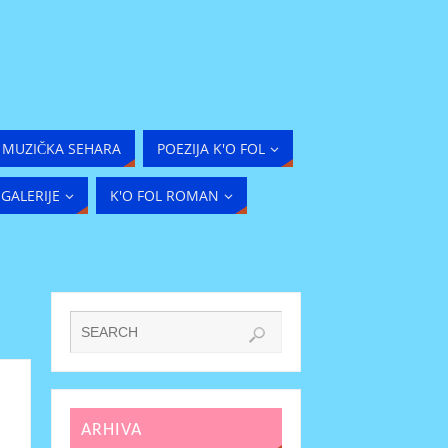
MUZIČKA SEHARA
POEZIJA K'O FOL
GALERIJE
K'O FOL ROMAN
ARHIVA