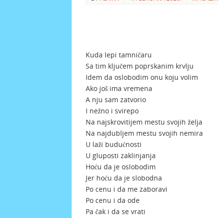
Kuda lepi tamničaru
Sa tim ključem poprskanim krvlju
Idem da oslobodim onu koju volim
Ako još ima vremena
A nju sam zatvorio
I nežno i svirepo
Na najskrovitijem mestu svojih želja
Na najdubljem mestu svojih nemira
U laži budućnosti
U gluposti zaklinjanja
Hoću da je oslobodim
Jer hoću da je slobodna
Po cenu i da me zaboravi
Po cenu i da ode
Pa čak i da se vrati