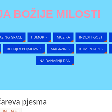
A BOŽIJE MILOSTI
AZING GRACE
HUMOR
MUZIKA
INDEXI I GOSTI
BLEKIJEV POJMOVNIK
MAGAZIN
KOMENTARI
NA DANAŠNJI DAN
čareva pjesma
N
,
UMJETNOST