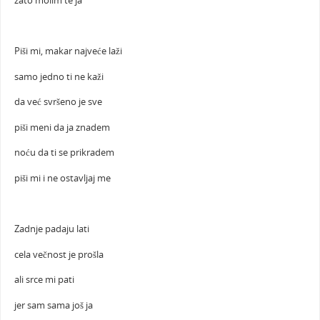
zato molim te ja
Piši mi, makar najveće laži
samo jedno ti ne kaži
da već svršeno je sve
piši meni da ja znadem
noću da ti se prikradem
piši mi i ne ostavljaj me
Zadnje padaju lati
cela večnost je prošla
ali srce mi pati
jer sam sama još ja