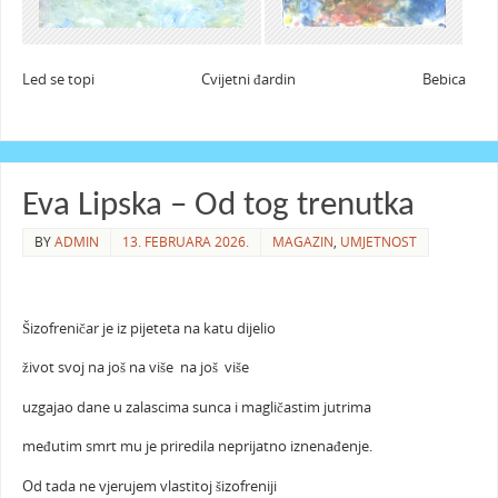
Led se topi Cvijetni đardin Bebica
Eva Lipska – Od tog trenutka
BY
ADMIN
13. FEBRUARA 2026.
MAGAZIN
,
UMJETNOST
Šizofreničar je iz pijeteta na katu dijelio
život svoj na još na više na još više
uzgajao dane u zalascima sunca i magličastim jutrima
međutim smrt mu je priredila neprijatno iznenađenje.
Od tada ne vjerujem vlastitoj šizofreniji