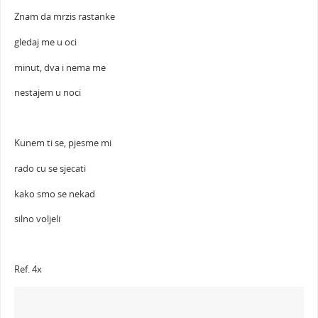
Znam da mrzis rastanke
gledaj me u oci
minut, dva i nema me
nestajem u noci
Kunem ti se, pjesme mi
rado cu se sjecati
kako smo se nekad
silno voljeli
Ref. 4x