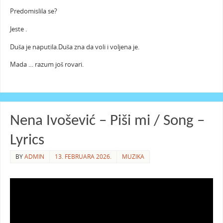
Predomislila se?
Jeste .
Duša je naputila.Duša zna da voli i voljena je.
Mada … razum još rovari.
Nena Ivošević – Piši mi / Song –
Lyrics
BY
ADMIN
13. FEBRUARA 2026.
MUZIKA