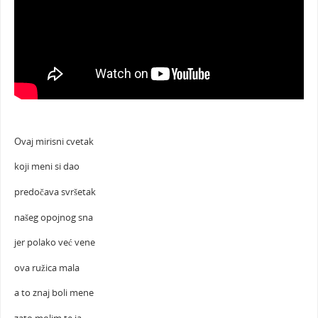
Ovaj mirisni cvetak
koji meni si dao
predočava svršetak
našeg opojnog sna
jer polako već vene
ova ružica mala
a to znaj boli mene