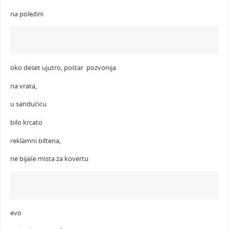
na poleđini
oko deset ujutro, poštar pozvonija
na vrata,
u sandučiću
bilo krcato
reklamni biltena,
ne bijaše mista za kovertu
evo