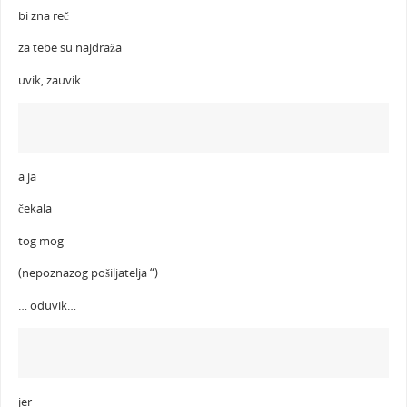
bi zna reč
za tebe su najdraža
uvik, zauvik
a ja
čekala
tog mog
(nepoznazog pošiljatelja “)
… oduvik…
jer