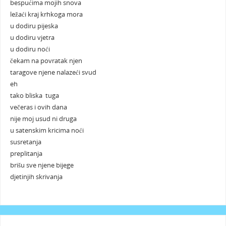
bespućima mojih snova
ležaći kraj krhkoga mora
u dodiru pijeska
u dodiru vjetra
u dodiru noći
čekam na povratak njen
taragove njene nalazeći svud
eh
tako bliska tuga
večeras i ovih dana
nije moj usud ni druga
u satenskim kricima noći
susretanja
preplitanja
brišu sve njene bijege
djetinjih skrivanja