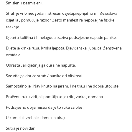
Smisleni i besmisleni.
Strah je vrlo neugodan , stresan osjećaj,neprijatno miriše,sužava
osjetila , pomućuje razbor ,često manifestira nepoželjne fizičke
reakcije.
Djetetu količina tih nelagoda izaziva podsvjesne napade panike.
Dijete je krhka ruža. Krhka ljepota. Djevičanska ljubičica. Ženstvena
orhideja.
Odrasta , ali djetinja ga duša ne napušta.
Sve više ga dotiče strah / panika od bliskosti.
Samostalno je . Naviknuto na jaram. I ne traži i ne dobija utočište.
Pruženu ruku vidi, ali pomišlja to je trik , varka , obmana.
Podsvjesno ubija misao da je to ruka za ples.
U kome bi tzrebale dame da biraju.
Sutra je novi dan.