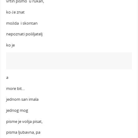
vrtin pismo u rukan,
ko će znat
možda i skontan
nepoznati pošiljatelj
ko je
a
more bit…
jednom san imala
jednog mog
pisme je volija pisat,
pisma ljubavna, pa