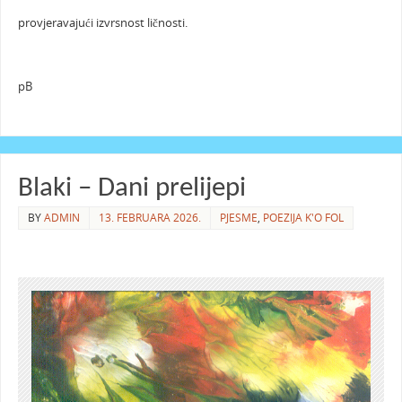
provjeravajući izvrsnost ličnosti.
pB
Blaki – Dani prelijepi
BY
ADMIN
13. FEBRUARA 2026.
PJESME
,
POEZIJA K'O FOL