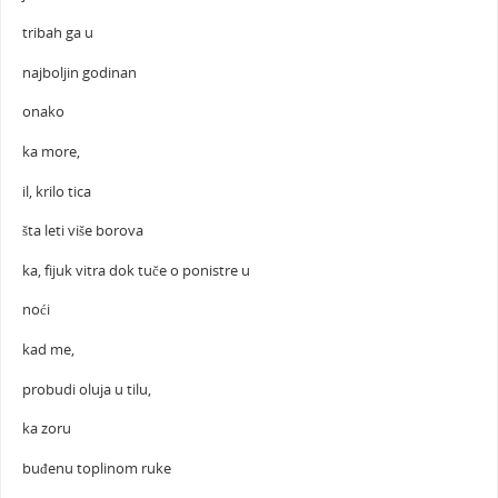
tribah ga u
najboljin godinan
onako
ka more,
il, krilo tica
šta leti više borova
ka, fijuk vitra dok tuče o ponistre u
noći
kad me,
probudi oluja u tilu,
ka zoru
buđenu toplinom ruke