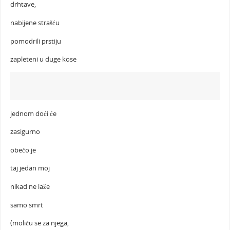
drhtave,
nabijene strašću
pomodrili prstiju
zapleteni u duge kose
jednom doći će
zasigurno
obećo je
taj jedan moj
nikad ne laže
samo smrt
(moliću se za njega,