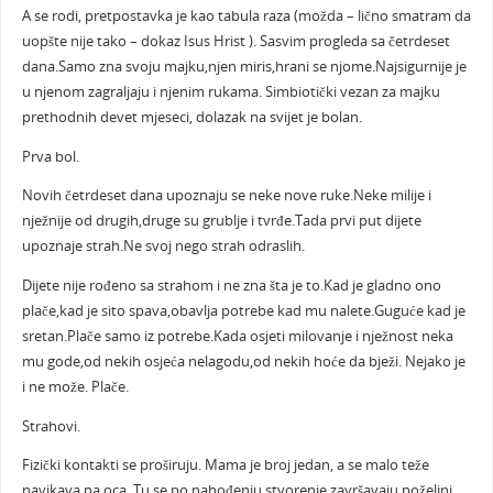
A se rodi, pretpostavka je kao tabula raza (možda – lično smatram da
uopšte nije tako – dokaz Isus Hrist ). Sasvim progleda sa četrdeset
dana.Samo zna svoju majku,njen miris,hrani se njome.Najsigurnije je
u njenom zagraljaju i njenim rukama. Simbiotički vezan za majku
prethodnih devet mjeseci, dolazak na svijet je bolan.
Prva bol.
Novih četrdeset dana upoznaju se neke nove ruke.Neke milije i
nježnije od drugih,druge su grublje i tvrđe.Tada prvi put dijete
upoznaje strah.Ne svoj nego strah odraslih.
Dijete nije rođeno sa strahom i ne zna šta je to.Kad je gladno ono
plače,kad je sito spava,obavlja potrebe kad mu nalete.Guguće kad je
sretan.Plače samo iz potrebe.Kada osjeti milovanje i nježnost neka
mu gode,od nekih osjeća nelagodu,od nekih hoće da bježi. Nejako je
i ne može. Plače.
Strahovi.
Fizički kontakti se proširuju. Mama je broj jedan, a se malo teže
navikava na oca. Tu se po nahođenju stvorenje završavaju poželjni