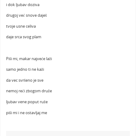
i dok ljubav doziva
drugoj već snove daješ
tvoje usne celiva
daje srca svog plam
Piši mi, makar najveće laži
samo jedno ti ne kaži
da vec svršeno je sve
nemoj reći zbogom druže
ljubav vene poput ruže
piši mi i ne ostavljaj me