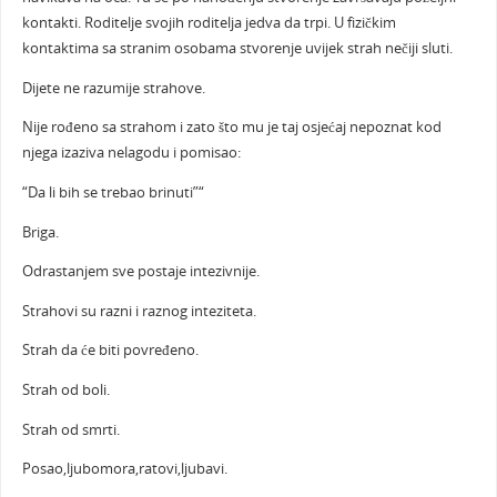
kontakti. Roditelje svojih roditelja jedva da trpi. U fizičkim
kontaktima sa stranim osobama stvorenje uvijek strah nečiji sluti.
Dijete ne razumije strahove.
Nije rođeno sa strahom i zato što mu je taj osjećaj nepoznat kod
njega izaziva nelagodu i pomisao:
“Da li bih se trebao brinuti”“
Briga.
Odrastanjem sve postaje intezivnije.
Strahovi su razni i raznog inteziteta.
Strah da će biti povređeno.
Strah od boli.
Strah od smrti.
Posao,ljubomora,ratovi,ljubavi.