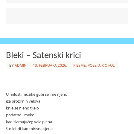
Bleki – Satenski krici
BY
ADMIN
13. FEBRUARA 2026.
PJESME
,
POEZIJA K'O FOL
U milosti muzike gubi se ime njeno
iza prozirnih velova
krije se njeno tijelo
podatno i meko
kao slamajućeg vala pjena
što lebdi kao mirisna sjena