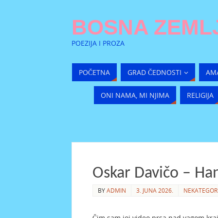
BOSNA ZEMLJ
POEZIJA I PROZA
POČETNA
GRAD ČEDNOSTI
AM
ONI NAMA, MI NJIMA
RELIGIJA
Oskar Davičo – Han
BY
ADMIN
3. JUNA 2026.
NEKATEGOR
Čim sam joj video prsa nad vagom kraj