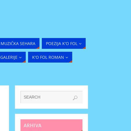
MUZIČKA SEHARA
POEZIJA K'O FOL
GALERIJE
K'O FOL ROMAN
ARHIVA