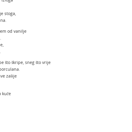
je stoga,
una.
em od vanilje
…
e,
.
e što škripe, sneg što vrije
porculana.
e zašije
o kuče