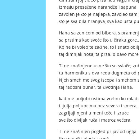
Između presečene narandže i sapuna
zavoleh je što je najlepša, zavoleo sam 
što je sva bila hranjiva, sva kao usta p
Hana sa zenicom od bibera, s pramenj
sa prstima kao sveće što u čiraku gore
Ko ne bi voleo te začine, to lisnato obilj
taj dimnjak nosa, ta prsa: bibavo more
Ti ne znaš njene usne što se svlače; zub
tu harmoniku s dva reda dugmeta od 
Njeh smeh me svog iscepa i smehom sv
taj radosni bunar, ta životinja Hana,
kad me poljubi ustima vrelim ko mlad
i ljulja poljupcima bez severa i smera,
zagrljaji njeni u meni toče i izruče
sve što divljak ruča i matroz večera.
Ti ne znaš njen pogled prljav od uglja
što se puši i gleda iz peći,