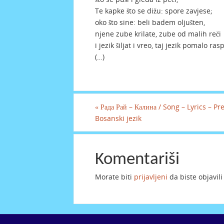
Te kapke što se dižu: spore zavjese;
oko što sine: beli badem oljušten,
njene zube krilate, zube od malih reči
i jezik šiljat i vreo, taj jezik pomalo ras
(…)
«
Рада Рай – Калина / Song – Lyrics – Pr
Bosanski jezik
Komentariši
Morate biti
prijavljeni
da biste objavil