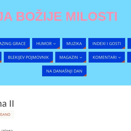
A BOŽIJE MILOSTI
AZING GRACE
HUMOR
MUZIKA
INDEXI I GOSTI
BLEKIJEV POJMOVNIK
MAGAZIN
KOMENTARI
NA DANAŠNJI DAN
a II
ISANO
 izloga