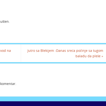
pušten.
evod na
Jutro sa Blekijem -Danas sreća počinje sa tugom
baladu da pleše
»
i komentar.