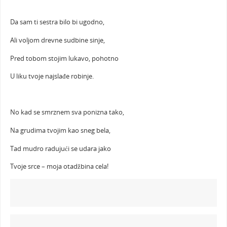
Da sam ti sestra bilo bi ugodno,
Ali voljom drevne sudbine sinje,
Pred tobom stojim lukavo, pohotno
U liku tvoje najslađe robinje.
No kad se smrznem sva ponizna tako,
Na grudima tvojim kao sneg bela,
Tad mudro radujući se udara jako
Tvoje srce – moja otadžbina cela!