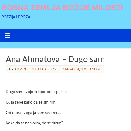
BOSNA ZEMLJA BOŽIJE MILOSTI
POEZIJA I PROZA
Ana Ahmatova – Dugo sam
BY
ADMIN
13. MAJA 2026.
MAGAZIN
,
UMJETNOST
Dugo sam tvojom lepotom ispijena
Učila sebe kako da se smirim,
Od rebra tvoga ja sam stvorena,
Kako da te ne volim, da se divim?