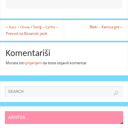
«
Алсу – Осень / Song – Lyrics –
Bleki – Karoca gre
»
Prevod na Bosanski jezik
Komentariši
Morate biti
prijavljeni
da biste objavili komentar.
ARHIVA