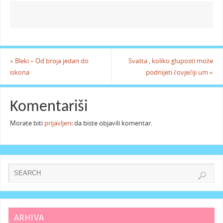
«
Bleki – Od broja jedan do
Svašta , koliko gluposti može
iskona
podnijeti čovječiji um
»
Komentariši
Morate biti
prijavljeni
da biste objavili komentar.
ARHIVA