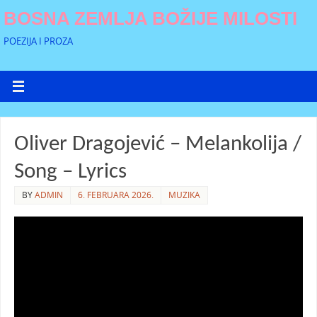
BOSNA ZEMLJA BOŽIJE MILOSTI
POEZIJA I PROZA
Oliver Dragojević – Melankolija /
Song – Lyrics
BY
ADMIN
6. FEBRUARA 2026.
MUZIKA