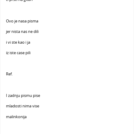
Ovo je nasa pisma
jer nista nas ne dili
i vi ste kao i ja
iz iste case pili
Ref.
I zadnju pismu pise
mladosti nima vise
malinkonija