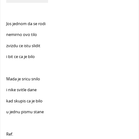
Jos jednom da se rodi
nemirno ovo tilo
zvizdu ce istu slidit
i bit ce ca je bilo
Mada je sricu snilo
i nike svitle dane
kad skupis ca je bilo
u jednu pismu stane
Ref.