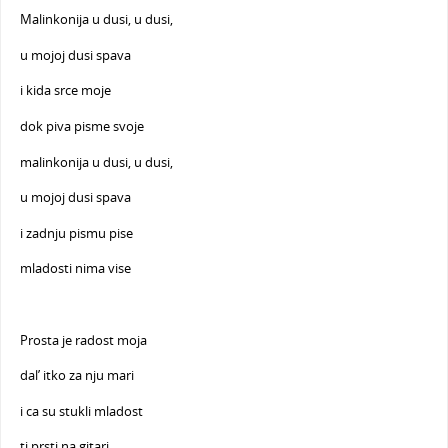
Malinkonija u dusi, u dusi,
u mojoj dusi spava
i kida srce moje
dok piva pisme svoje
malinkonija u dusi, u dusi,
u mojoj dusi spava
i zadnju pismu pise
mladosti nima vise
Prosta je radost moja
dal’ itko za nju mari
i ca su stukli mladost
ti prsti na gitari