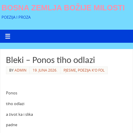
BOSNA ZEMLJA BOŽIJE MILOSTI
POEZIJA I PROZA
Bleki – Ponos tiho odlazi
BY
ADMIN
19. JUNA 2026.
PJESME
,
POEZIJA K'O FOL
Ponos
tiho odlazi
a život ka i slika
padne