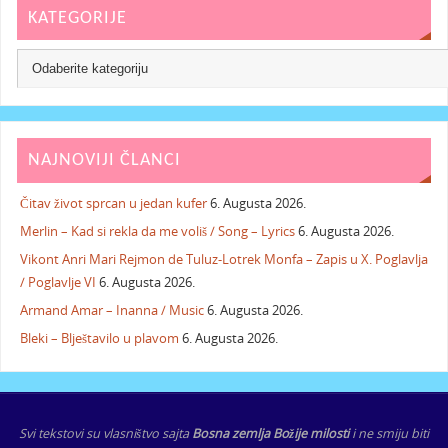
KATEGORIJE
NAJNOVIJI ČLANCI
Čitav život sprcan u jedan kufer
6. Augusta 2026.
Merlin – Kad si rekla da me voliš / Song – Lyrics
6. Augusta 2026.
Vikont Anri Mari Rejmon de Tuluz-Lotrek Monfa – Zapis u X. Poglavlja
/ Poglavlje VI
6. Augusta 2026.
Armand Amar – Inanna / Music
6. Augusta 2026.
Bleki – Blještavilo u plavom
6. Augusta 2026.
Svi tekstovi su vlasništvo sajta
Bosna zemlja Božije milosti
i ne smiju biti