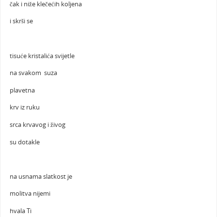
čak i niže klečećih koljena
i skrši se
tisuće kristalića svijetle
na svakom suza
plavetna
krv iz ruku
srca krvavog i živog
su dotakle
na usnama slatkost je
molitva nijemi
hvala Ti