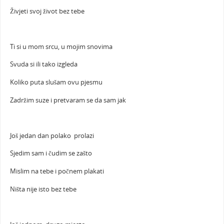
Živjeti svoj život bez tebe
Ti si u mom srcu, u mojim snovima
Svuda si ili tako izgleda
Koliko puta slušam ovu pjesmu
Zadržim suze i pretvaram se da sam jak
Još jedan dan polako prolazi
Sjedim sam i čudim se zašto
Mislim na tebe i počnem plakati
Ništa nije isto bez tebe