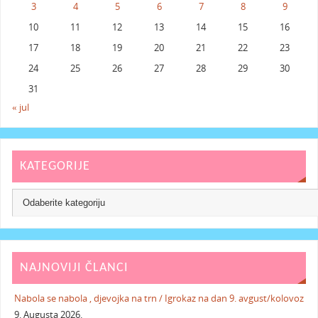
3
4
5
6
7
8
9
10
11
12
13
14
15
16
17
18
19
20
21
22
23
24
25
26
27
28
29
30
31
« jul
KATEGORIJE
NAJNOVIJI ČLANCI
Nabola se nabola , djevojka na trn / Igrokaz na dan 9. avgust/kolovoz
9. Augusta 2026.