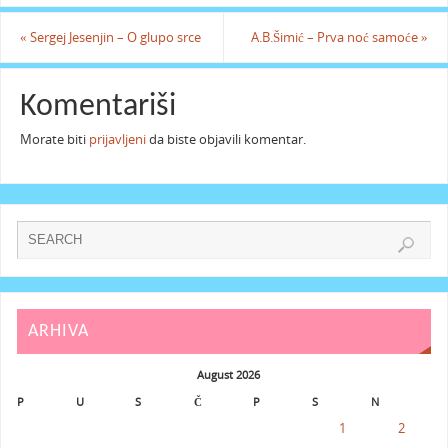
«
Sergej Jesenjin – O glupo srce
A.B.Šimić – Prva noć samoće
»
Komentariši
Morate biti
prijavljeni
da biste objavili komentar.
ARHIVA
August 2026
P
U
S
Č
P
S
N
1
2