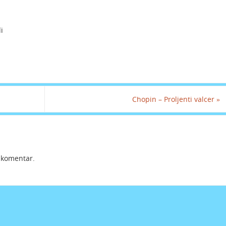
i
Chopin – Proljenti valcer
»
i komentar.