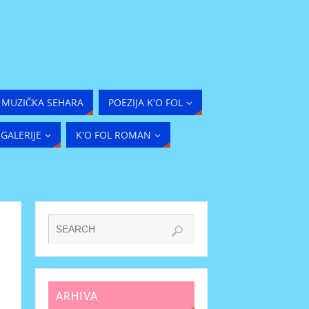
MUZIČKA SEHARA
POEZIJA K'O FOL
GALERIJE
K'O FOL ROMAN
ARHIVA