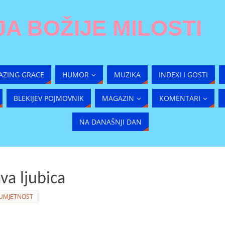
A BOŽIJE MILOSTI
AZING GRACE
HUMOR
MUZIKA
INDEXI I GOSTI
BLEKIJEV POJMOVNIK
MAGAZIN
KOMENTARI
NA DANAŠNJI DAN
va ljubica
UMJETNOST