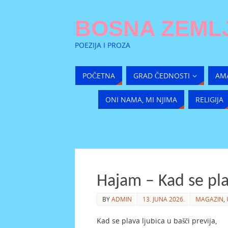
BOSNA ZEMLJ
POEZIJA I PROZA
POČETNA
GRAD ČEDNOSTI
AM
ONI NAMA, MI NJIMA
RELIGIJA
Hajam – Kad se pla
BY
ADMIN
13. JUNA 2026.
MAGAZIN
,
Kad se plava ljubica u bašči previja,