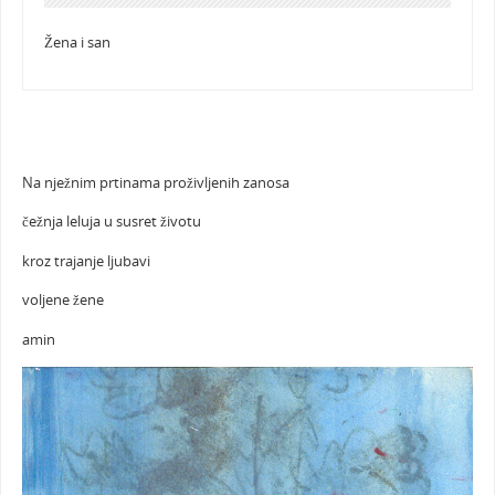
Žena i san
Na nježnim prtinama proživljenih zanosa
čežnja leluja u susret životu
kroz trajanje ljubavi
voljene žene
amin