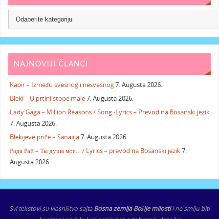
NAJNOVIJI ČLANCI
Kabir – Između svesnog i nesvesnog
7. Augusta 2026.
Bleki – U prtini stope male
7. Augusta 2026.
Lady Gaga – Million Reasons / Song -Lyrics – Prevod na Bosanski jezik
7. Augusta 2026.
Blekijeve priče – Sanaiija
7. Augusta 2026.
Рада Рай – Ты душа моя… / Lyrics – prevod na Bosanski jezik
7.
Augusta 2026.
Svi tekstovi su vlasništvo sajta
Bosna zemlja Božije milosti
i ne smiju biti