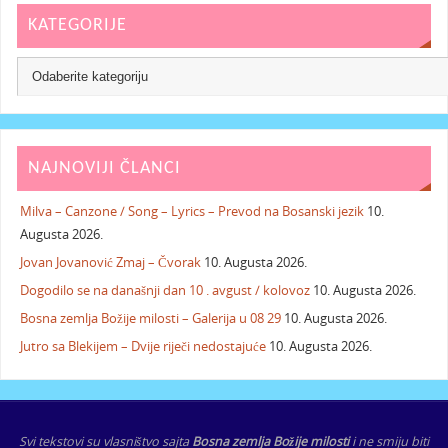
KATEGORIJE
NAJNOVIJI ČLANCI
Milva – Canzone / Song – Lyrics – Prevod na Bosanski jezik
10.
Augusta 2026.
Jovan Jovanović Zmaj – Čvorak
10. Augusta 2026.
Dogodilo se na današnji dan 10 . avgust / kolovoz
10. Augusta 2026.
Bosna zemlja Božije milosti – Galerija u 08 29
10. Augusta 2026.
Jutro sa Blekijem – Dvije riječi nedostajuće
10. Augusta 2026.
Svi tekstovi su vlasništvo sajta
Bosna zemlja Božije milosti
i ne smiju biti