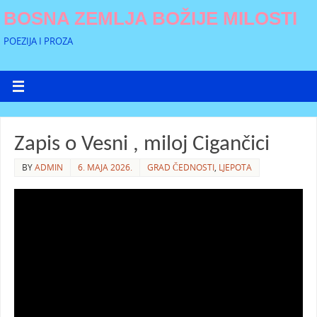
BOSNA ZEMLJA BOŽIJE MILOSTI
POEZIJA I PROZA
Zapis o Vesni , miloj Cigančici
BY
ADMIN
6. MAJA 2026.
GRAD ČEDNOSTI
,
LJEPOTA