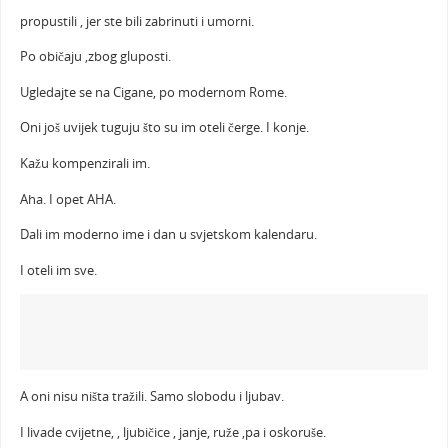
propustili , jer ste bili zabrinuti i umorni.
Po običaju ,zbog gluposti.
Ugledajte se na Cigane, po modernom Rome.
Oni još uvijek tuguju što su im oteli čerge. I konje.
Kažu kompenzirali im.
Aha. I opet AHA.
Dali im moderno ime i dan u svjetskom kalendaru.
I oteli im sve.
A oni nisu ništa tražili. Samo slobodu i ljubav.
I livade cvijetne, , ljubičice , janje, ruže ,pa i oskoruše.