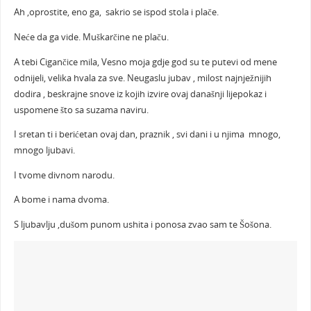
Ah ,oprostite, eno ga, sakrio se ispod stola i plače.
Neće da ga vide. Muškarčine ne plaču.
A tebi Cigančice mila, Vesno moja gdje god su te putevi od mene
odnijeli, velika hvala za sve. Neugaslu jubav , milost najnježnijih
dodira , beskrajne snove iz kojih izvire ovaj današnji lijepokaz i
uspomene što sa suzama naviru.
I sretan ti i berićetan ovaj dan, praznik , svi dani i u njima mnogo,
mnogo ljubavi.
I tvome divnom narodu.
A bome i nama dvoma.
S ljubavlju ,dušom punom ushita i ponosa zvao sam te Šošona.