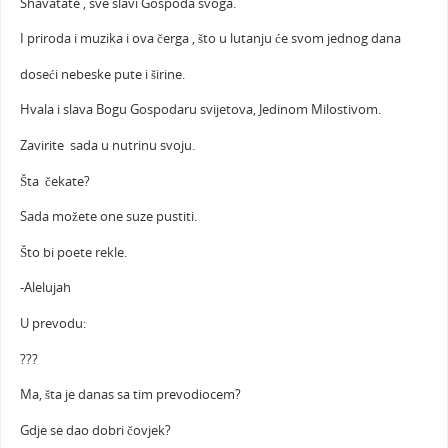
Shavatate , sve slavi Gospoda svoga.
I priroda i muzika i ova čerga , što u lutanju će svom jednog dana
doseći nebeske pute i širine.
Hvala i slava Bogu Gospodaru svijetova, Jedinom Milostivom.
Zavirite sada u nutrinu svoju.
Šta čekate?
Sada možete one suze pustiti.
Što bi poete rekle.
-Alelujah
U prevodu:
???
Ma, šta je danas sa tim prevodiocem?
Gdje se dao dobri čovjek?