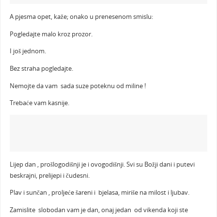
A pjesma opet, kaže; onako u prenesenom smislu:
Pogledajte malo kroz prozor.
I još jednom.
Bez straha pogledajte.
Nemojte da vam sada suze poteknu od miline !
Trebaće vam kasnije.
Lijep dan , prošlogodišnji je i ovogodišnji. Svi su Božji dani i putevi
beskrajni, prelijepi i čudesni.
Plav i sunčan , proljeće šareni i bjelasa, miriše na milost i ljubav.
Zamislite slobodan vam je dan, onaj jedan od vikenda koji ste