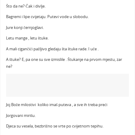
Što da ne? Čak i divlje.
Bagremi i lipe cvijetaju. Putevi vode u slobodu.
Jure konji černjoglavi.
Letu mange , letu štuke.
A mali cigančići pažljivo gledaju šta štuke rade. I uče .
A štuke? E, pa one su sve izmislile . Štukanje na prvom mjestu, zar
ne?
Joj Bože milostivi koliko imaš puteva , a sve ih treba preći
Jorgovani mirišu.
Djeca su vesela, bezbrižno se vrte po cvijetnom tepihu.