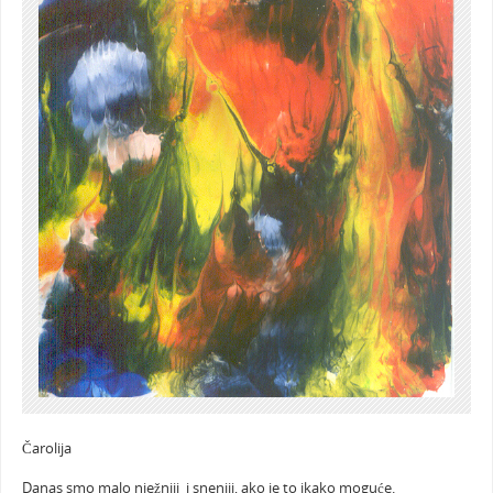
Čarolija
Danas smo malo nježniji i sneniji, ako je to ikako moguće.