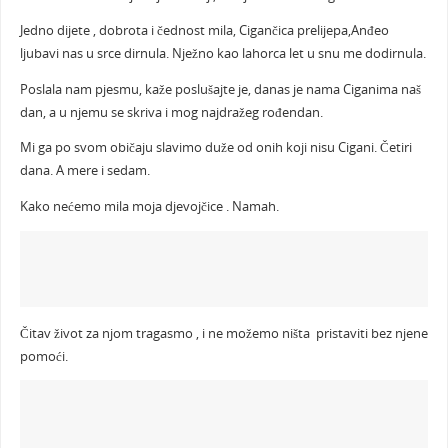
Jedno dijete , dobrota i čednost mila, Cigančica prelijepa,Anđeo
ljubavi nas u srce dirnula. Nježno kao lahorca let u snu me dodirnula.
Poslala nam pjesmu, kaže poslušajte je, danas je nama Ciganima naš
dan, a u njemu se skriva i mog najdražeg rođendan.
Mi ga po svom običaju slavimo duže od onih koji nisu Cigani. Četiri
dana. A mere i sedam.
Kako nećemo mila moja djevojčice . Namah.
Čitav život za njom tragasmo , i ne možemo ništa pristaviti bez njene
pomoći.