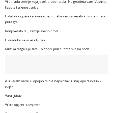
Vi u hladu trešnje koja je tek probeharala . Na grudima vam Vesnina
ljepota i snenost sniva.
U daljini klopara karavan kola, Poneka karoca veselo krivuda i mimo
puta gre.
Konji veselo ržu, zemlja sneno drhti .
U vazduhu se osjeća ljubav.
Muzika razgaljuje srce. To dobri ljudi putima svojim hode.
A u vašem naručju opojno miriše najmirisaviji i najljepši dunjalučki
cvijet.
Vaša ljubav.
Vi ste opijeni i raznježeni.