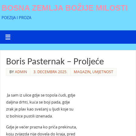
BOSNA ZEMLJA BOŽIJE MILOSTI
POEZIJA I PROZA
Boris Pasternak – Proljeće
BY
ADMIN
3. DECEMBRA 2025.
MAGAZIN
,
UMJETNOST
Ja sam iz ulice gdje se topola čudi, gdje
daljina drhti, kuća se boji pada, gdje
zrak je plav kao svežanj u ljudi koje su
iz bolnice pustili iznenada.
Gdje je večer prazna ko priča prekinuta,
koju zvijezda nije dovela do kraja, pred