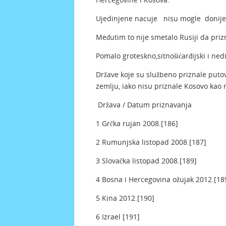
Ujedinjene nacuje nisu mogle donijeti 
Međutim to nije smetalo Rusiji da pri
Pomalo groteskno,sitnošićarđijski i ned
Države koje su službeno priznale puto
zemlju, iako nisu priznale Kosovo kao
Država / Datum priznavanja
1 Grčka rujan 2008.[186]
2 Rumunjska listopad 2008.[187]
3 Slovačka listopad 2008.[189]
4 Bosna i Hercegovina ožujak 2012.[18
5 Kina 2012.[190]
6 Izrael [191]