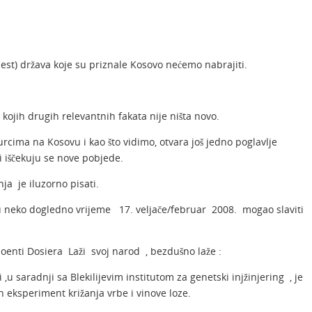
est) država koje su priznale Kosovo nećemo nabrajiti.
 kojih drugih relevantnih fakata nije ništa novo.
rcima na Kosovu i kao što vidimo, otvara još jedno poglavlje
 iščekuju se nove pobjede.
a je iluzorno pisati.
e u neko dogledno vrijeme
17. veljače/februar 2008. mogao slaviti
enti Dosiera Laži svoj narod , bezdušno laže :
 ,u saradnji sa Blekilijevim institutom za genetski injžinjering , je
 eksperiment križanja vrbe i vinove loze.