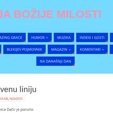
A BOŽIJE MILOSTI
AZING GRACE
HUMOR
MUZIKA
INDEXI I GOSTI
BLEKIJEV POJMOVNIK
MAGAZIN
KOMENTARI
NA DANAŠNJI DAN
venu liniju
NTARI
,
NOVOSTI
vica Dačić je poručio: