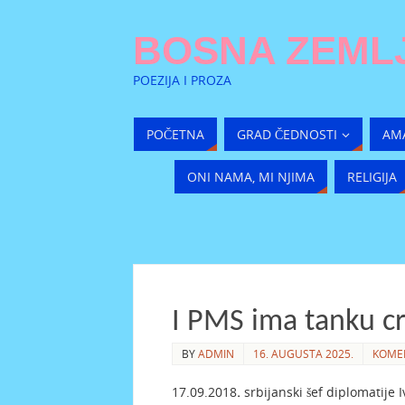
BOSNA ZEMLJ
POEZIJA I PROZA
POČETNA
GRAD ČEDNOSTI
AM
ONI NAMA, MI NJIMA
RELIGIJA
I PMS ima tanku cr
BY
ADMIN
16. AUGUSTA 2025.
KOME
17.09.2018
.
srbijanski šef diplomatije I