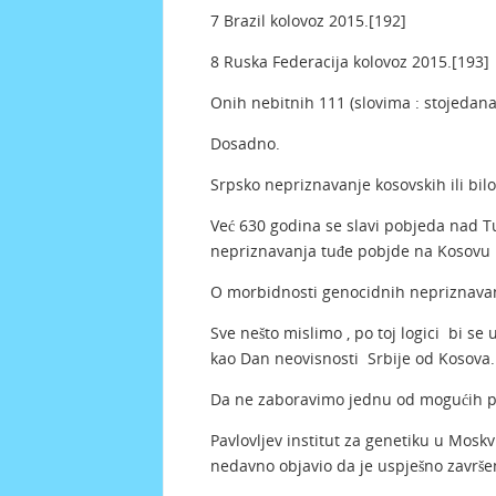
7 Brazil kolovoz 2015.[192]
8 Ruska Federacija kolovoz 2015.[193]
Onih nebitnih 111 (slovima : stojedana
Dosadno.
Srpsko nepriznavanje kosovskih ili bilo
Već 630 godina se slavi pobjeda nad Tu
nepriznavanja tuđe pobjde na Kosovu i
O morbidnosti genocidnih nepriznavanj
Sve nešto mislimo , po toj logici bi s
kao Dan neovisnosti Srbije od Kosova.
Da ne zaboravimo jednu od mogućih po
Pavlovljev institut za genetiku u Moskvi
nedavno objavio da je uspješno završen