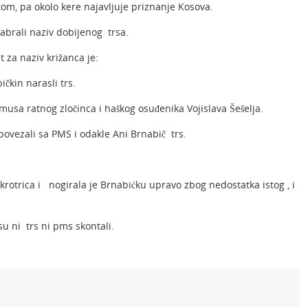
om, pa okolo kere najavljuje priznanje Kosova.
dabrali naziv dobijenog trsa.
at za naziv križanca je:
ičkin narasli trs.
musa ratnog zločinca i haškog osuđenika Vojislava Šešelja.
ovezali sa PMS i odakle Ani Brnabič trs.
okrotrica i nogirala je Brnabićku upravo zbog nedostatka istog , i
su ni trs ni pms skontali.