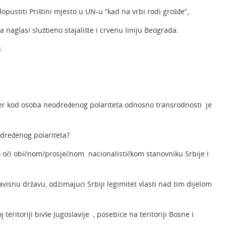
opustiti Prištini mjesto u UN-u “kad na vrbi rodi grožđe”,.
a naglasi službeno stajalište i crvenu liniju Beograda.
.
 jer kod osoba neodređenog polariteta odnosno transrodnosti je
određenog polariteta?
o oči običnom/prosječnom nacionalističkom stanovniku Srbije i
isnu državu, odzimajući Srbiji legimitet vlasti nad tim dijelom
 teritoriji bivše Jugoslavije , posebice na teritoriji Bosne i