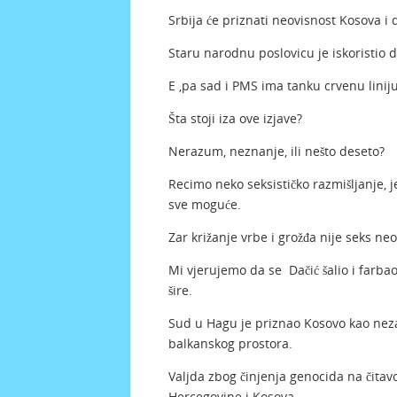
Srbija će priznati neovisnost Kosova i d
Staru narodnu poslovicu je iskoristio d
E ,pa sad i PMS ima tanku crvenu liniju
Šta stoji iza ove izjave?
Nerazum, neznanje, ili nešto deseto?
Recimo neko seksističko razmišljanje,
sve moguće.
Zar križanje vrbe i grožđa nije seks ne
Mi vjerujemo da se Dačić šalio i farba
šire.
Sud u Hagu je priznao Kosovo kao nezav
balkanskog prostora.
Valjda zbog činjenja genocida na čitavoj
Hercegovine i Kosova.