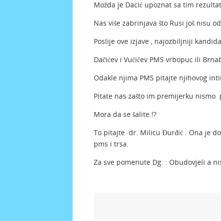
Možda je Dacić upoznat sa tim rezultat
Nas više zabrinjava što Rusi još nisu o
Poslije ove izjave , najozbiljniji kandid
Dačićev i Vućićev PMS vrbopuc ili Brnab
Odakle njima PMS pitajte njihovog inti
Pitate nas zašto im premijerku nismo p
Mora da se šalite.!?
To pitajte dr. Milicu Đurđić . Ona je d
pms i trsa.
Za sve pomenute Dg. : Obudovjeli a ni