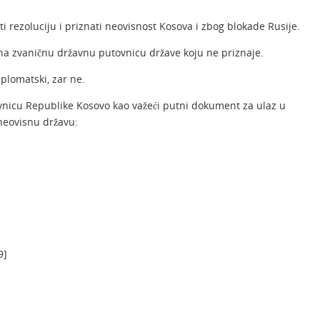
rezoluciju i priznati neovisnost Kosova i zbog blokade Rusije.
zna zvaničnu državnu putovnicu države koju ne priznaje.
iplomatski, zar ne.
vnicu Republike Kosovo kao važeći putni dokument za ulaz u
 neovisnu državu:
9]