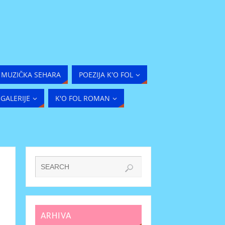
MUZIČKA SEHARA
POEZIJA K'O FOL
GALERIJE
K'O FOL ROMAN
ARHIVA