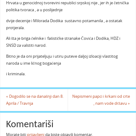
Hrvata u genocidnoj tvorevini republici srpskoj nije , jer ih je četnička
politika tvoraca , a u poslijednje
dvije decenije i Milorada Dodika sustavno potamanila , a ostatak
protjerala.
Ali šta je briga čelnike i fašističke stranake Čovića i Dodika, HDZ i
SNSD za valstiti narod.
Bitno je da oni prijateljuju i utiru puteve daljoj izloaciji vlastitog
naroda u ime ličnog bogaćenja
i kriminala.
«
Dogodilo se na današnji dan 8.
Nepismeni papci i krkani od crte
Aprila / Travnja
, nam vode državu
»
Komentariši
Morate biti
prijavljeni
da biste objavili komentar.