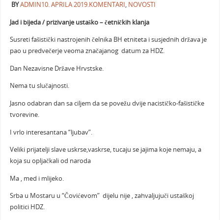
BY
ADMIN
10. APRILA 2019.
KOMENTARI
,
NOVOSTI
Jad i bijeda / prizivanje ustaško – četničkih klanja
Susreti fašistički nastrojenih čelnika BH etniteta i susjednih država je
pao u predvečerje veoma značajanog datum za HDZ.
Dan Nezavisne Države Hrvstske.
Nema tu slučajnosti.
Jasno odabran dan sa ciljem da se povežu dvije nacističko-fašističke
tvorevine.
I vrlo interesantana “ljubav”.
Veliki prijatelji slave uskrse,vaskrse, tucaju se jajima koje nemaju, a
koja su opljačkali od naroda
Ma , med i mlijeko.
Srba u Mostaru u “Čovićevom” dijelu nije , zahvaljujuči ustaškoj
politici HDZ.