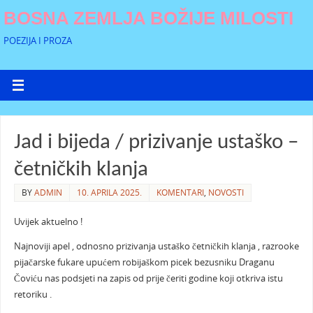
BOSNA ZEMLJA BOŽIJE MILOSTI
POEZIJA I PROZA
Jad i bijeda / prizivanje ustaško –
četničkih klanja
BY
ADMIN
10. APRILA 2025.
KOMENTARI
,
NOVOSTI
Uvijek aktuelno !
Najnoviji apel , odnosno prizivanja ustaško četničkih klanja , razrooke
pijačarske fukare upućem robijaškom picek bezusniku Draganu
Čoviću nas podsjeti na zapis od prije čeriti godine koji otkriva istu
retoriku .