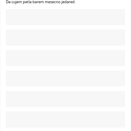
Da cujem petla barem mesecno jedared.