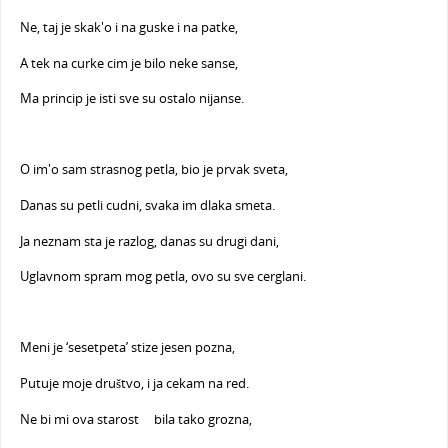
Ne, taj je skak'o i na guske i na patke,
A tek na curke cim je bilo neke sanse,
Ma princip je isti sve su ostalo nijanse.
O im'o sam strasnog petla, bio je prvak sveta,
Danas su petli cudni, svaka im dlaka smeta.
Ja neznam sta je razlog, danas su drugi dani,
Uglavnom spram mog petla, ovo su sve cerglani.
Meni je ‘sesetpeta’ stize jesen pozna,
Putuje moje društvo, i ja cekam na red.
Ne bi mi ova starost bila tako grozna,