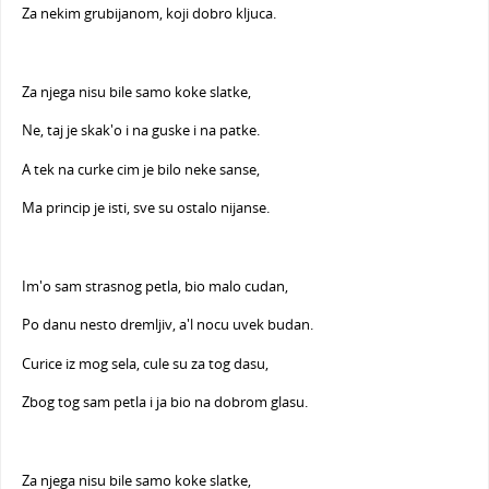
Za nekim grubijanom, koji dobro kljuca.
Za njega nisu bile samo koke slatke,
Ne, taj je skak'o i na guske i na patke.
A tek na curke cim je bilo neke sanse,
Ma princip je isti, sve su ostalo nijanse.
Im'o sam strasnog petla, bio malo cudan,
Po danu nesto dremljiv, a'l nocu uvek budan.
Curice iz mog sela, cule su za tog dasu,
Zbog tog sam petla i ja bio na dobrom glasu.
Za njega nisu bile samo koke slatke,