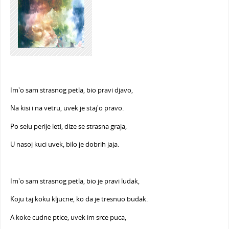
Im'o sam strasnog petla, bio pravi djavo,
Na kisi i na vetru, uvek je staj'o pravo.
Po selu perije leti, dize se strasna graja,
U nasoj kuci uvek, bilo je dobrih jaja.
Im'o sam strasnog petla, bio je pravi ludak,
Koju taj koku kljucne, ko da je tresnuo budak.
A koke cudne ptice, uvek im srce puca,