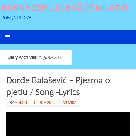
BOSNA ZEMLJA BOŽIJE MILOSTI
POEZIJA I PROZA
Daily Archives:
1. Juna 2025.
Đorđe Balašević – Pjesma o
pjetlu / Song -Lyrics
BY
ADMIN
1. JUNA 2025.
MUZIKA