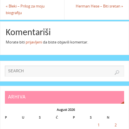
«
Bleki – Prilog za moju
Herman Hese – Biti sretan
»
biografiju
Komentariši
Morate biti
prijavljeni
da biste objavili komentar.
ARHIVA
August 2026
P
U
S
Č
P
S
N
1
2