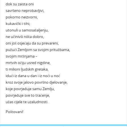
dok su zaista oni
savršeno neprobavljivi,
pokorno neizvorni,
kukavički i tihi;
utonuli u samosažaljenju,
ne učinivši ništa dobro,
oni još osjećaju da su prevareni,
pužući Zemljom sa svojim pritužbama,
svojim mržnjama –
mrtvih očiju usred nigdine,
ti milioni ljudskih grešaka,
idući iz dana u dan i iz noći u noć
kroz svoje jalovo površno djelovanje,
koje povrjeđuje samu Zemlju,
povrjeđuje sve to traćenje,
užas cijele te uzaludnosti.
Poštovani!