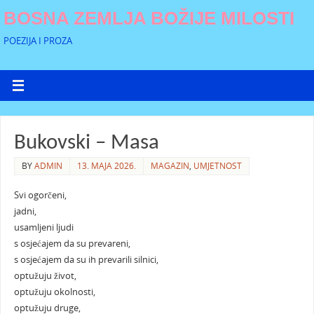
BOSNA ZEMLJA BOŽIJE MILOSTI
POEZIJA I PROZA
Bukovski – Masa
BY
ADMIN
13. MAJA 2026.
MAGAZIN
,
UMJETNOST
Svi ogorčeni,
jadni,
usamljeni ljudi
s osjećajem da su prevareni,
s osjećajem da su ih prevarili silnici,
optužuju život,
optužuju okolnosti,
optužuju druge,