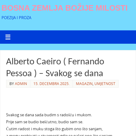
BOSNA ZEMLJA BOŽIJE MILOSTI
POEZIJA I PROZA
Alberto Caeiro ( Fernando
Pessoa ) – Svakog se dana
BY
ADMIN
15. DECEMBRA 2025.
MAGAZIN
,
UMJETNOST
Svakog se dana sada budim s radošću i mukom.
Prije sam se budio bešćutno; budio sam se.
Ćutim radost i muku stoga što gubim ono što sanjam,
a mogu prebivati u stvarnosti gdje se nalazi ono što sanjam.