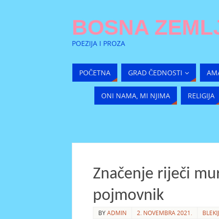
BOSNA ZEMLJ
POEZIJA I PROZA
POČETNA
GRAD ČEDNOSTI
AM
ONI NAMA, MI NJIMA
RELIGIJA
Značenje riječi mur
pojmovnik
BY
ADMIN
2. NOVEMBRA 2021.
BLEKI