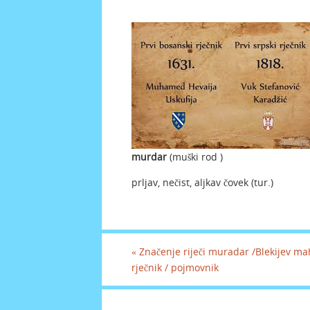
murdar
(muški rod )
prljav, nečist, aljkav čovek (tur.)
«
Značenje riječi muradar /Blekijev ma
rječnik / pojmovnik