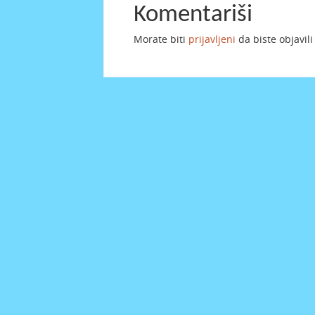
Komentariši
Morate biti
prijavljeni
da biste objavil