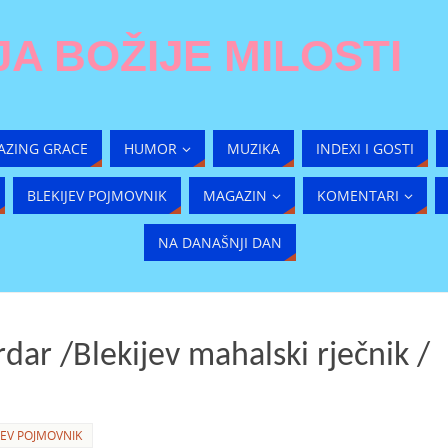
A BOŽIJE MILOSTI
AZING GRACE
HUMOR
MUZIKA
INDEXI I GOSTI
BLEKIJEV POJMOVNIK
MAGAZIN
KOMENTARI
NA DANAŠNJI DAN
dar /Blekijev mahalski rječnik /
JEV POJMOVNIK