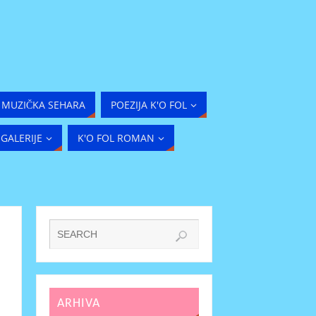
MUZIČKA SEHARA
POEZIJA K'O FOL
GALERIJE
K'O FOL ROMAN
ARHIVA