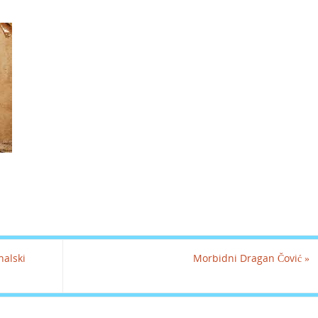
halski
Morbidni Dragan Čović
»