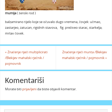
mumija
( ženski rod )
balzamirano tijelo koje se očuvalo dugo vremena, čovjek: učmao,
zastarjeo, zatucan, rigidnih stavova, fig. preživeo starac, starkelja;
mršav čovek.
«
Značenje riječi multiplicirati
Značenje riječi munta /Blekijev
/Blekijev mahalski rječnik /
mahalski rječnik / pojmovnik
»
pojmovnik
Komentariši
Morate biti
prijavljeni
da biste objavili komentar.